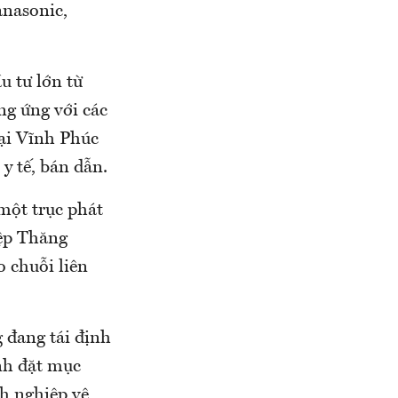
anasonic,
u tư lớn từ
ng ứng với các
tại Vĩnh Phúc
y tế, bán dẫn.
một trục phát
iệp Thăng
 chuỗi liên
 đang tái định
ỉnh đặt mục
nh nghiệp vệ