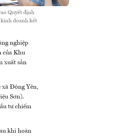
ao Quyết định
à kinh doanh kết
ông nghiệp
n của Khu
n xuất sản
c xã Đông Yên,
iệu Sơn).
đầu tư chiếm
Sau khi hoàn