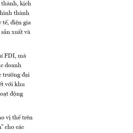
 thành, kịch
, hình thành
 tế, điện gia
 sản xuất và
tư FDI, mà
ác doanh
c trường đại
ết với khu
hoạt động
o vị thế trên
h” cho các