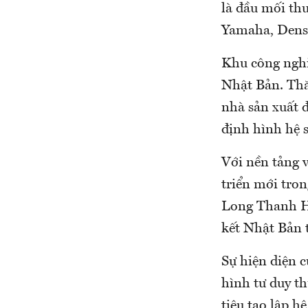
là đầu mối th
Yamaha, Denso,
Khu công nghi
Nhật Bản. Thă
nhà sản xuất đ
định hình hệ s
Với nền tảng 
triển mới tro
Long Thanh Hó
kết Nhật Bản 
Sự hiện diện 
hình tư duy th
tiêu tạo lập h