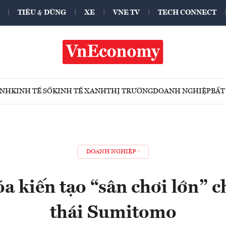
TIÊU & DÙNG
XE
VNE TV
TECH CONNECT
ÍNH
KINH TẾ SỐ
KINH TẾ XANH
THỊ TRƯỜNG
DOANH NGHIỆP
BẤT
DOANH NGHIỆP
 kiến tạo “sân chơi lớn” c
thái Sumitomo