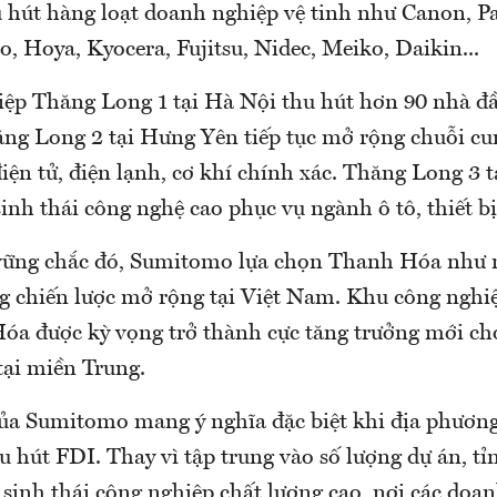
u hút hàng loạt doanh nghiệp vệ tinh như Canon, P
 Hoya, Kyocera, Fujitsu, Nidec, Meiko, Daikin...
ệp Thăng Long 1 tại Hà Nội thu hút hơn 90 nhà đầ
ng Long 2 tại Hưng Yên tiếp tục mở rộng chuỗi cu
iện tử, điện lạnh, cơ khí chính xác. Thăng Long 3 
inh thái công nghệ cao phục vụ ngành ô tô, thiết bị 
vững chắc đó, Sumitomo lựa chọn Thanh Hóa như 
ng chiến lược mở rộng tại Việt Nam. Khu công ngh
a được kỳ vọng trở thành cực tăng trưởng mới cho
tại miền Trung.
của Sumitomo mang ý nghĩa đặc biệt khi địa phương
u hút FDI. Thay vì tập trung vào số lượng dự án, t
ệ sinh thái công nghiệp chất lượng cao, nơi các doa