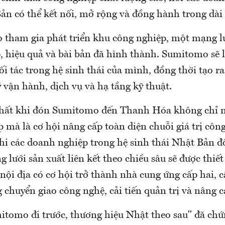
Bản có thể kết nối, mở rộng và đồng hành trong dài
tham gia phát triển khu công nghiệp, một mạng lư
, hiệu quả và bài bản đã hình thành. Sumitomo sẽ 
ối tác trong hệ sinh thái của mình, đồng thời tạo 
 vận hành, dịch vụ và hạ tầng kỹ thuật.
hất khi đón Sumitomo đến Thanh Hóa không chỉ nằ
ếp mà là cơ hội nâng cấp toàn diện chuỗi giá trị côn
hi các doanh nghiệp trong hệ sinh thái Nhật Bản đ
 lưới sản xuất liên kết theo chiều sâu sẽ được thiết
ội địa có cơ hội trở thành nhà cung ứng cấp hai, c
g chuyển giao công nghệ, cải tiến quản trị và nâng c
tomo đi trước, thương hiệu Nhật theo sau" đã ch