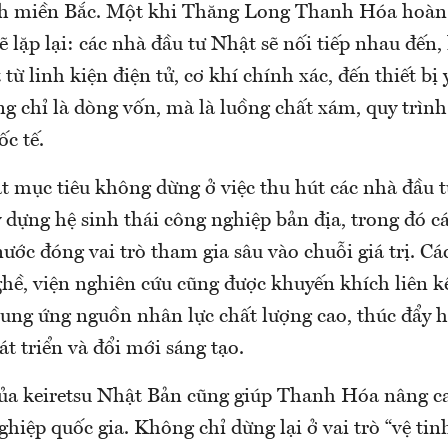
ỉnh miền Bắc. Một khi Thăng Long Thanh Hóa hoàn
ẽ lặp lại: các nhà đầu tư Nhật sẽ nối tiếp nhau đến
từ linh kiện điện tử, cơ khí chính xác, đến thiết bị y
g chỉ là dòng vốn, mà là luồng chất xám, quy trình
c tế.
 mục tiêu không dừng ở việc thu hút các nhà đầu 
 dựng hệ sinh thái công nghiệp bản địa, trong đó c
ước đóng vai trò tham gia sâu vào chuỗi giá trị. Cá
hề, viện nghiên cứu cũng được khuyến khích liên k
cung ứng nguồn nhân lực chất lượng cao, thúc đẩy 
t triển và đổi mới sáng tạo.
của keiretsu Nhật Bản cũng giúp Thanh Hóa nâng ca
hiệp quốc gia. Không chỉ dừng lại ở vai trò “vệ tin