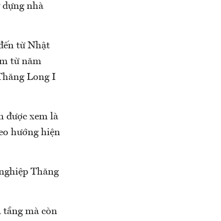
y dựng nhà
đến từ Nhật
am từ năm
 Thăng Long I
n được xem là
heo hướng hiện
 nghiệp Thăng
ạ tầng mà còn