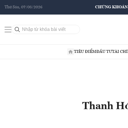
Thứ Sáu, 07/08/2026
CHỨNG KHOÁN
TIÊU ĐIỂM
ĐẦU TƯ
TÀI CH
Thanh Hóa