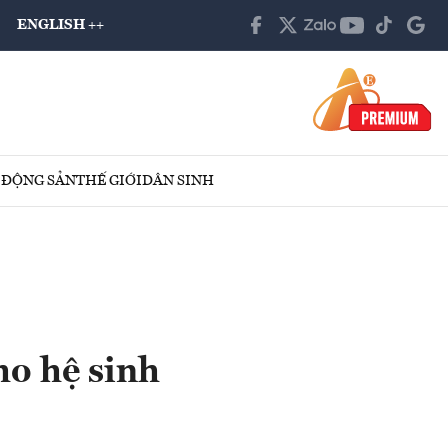
ENGLISH ++
 ĐỘNG SẢN
THẾ GIỚI
DÂN SINH
ho hệ sinh