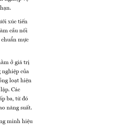
 hạn.
ới xúc tiến
làm cầu nối
ra chuẩn mực
m ở giá trị
g nghiệp của
ồng loạt hiện
 lập. Các
ấp ba, từ đó
ao năng suất.
ứng minh hiệu