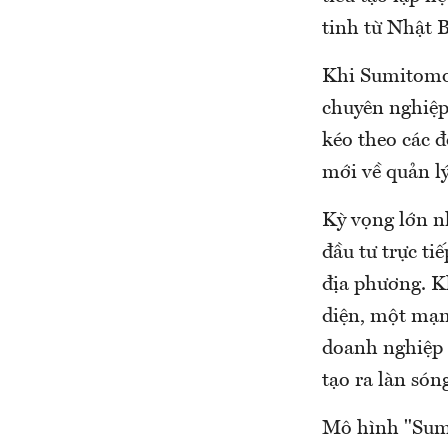
tinh từ Nhật 
Khi Sumitomo 
chuyên nghiệp
kéo theo các đ
mới về quản lý
Kỳ vọng lớn n
đầu tư trực ti
địa phương. K
diện, một mạng
doanh nghiệp n
tạo ra làn són
Mô hình "Sumi