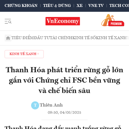
CHỨNG KHOÁN
TIÊU & DÙNG
XE
VNE TV
TECH CO
TIÊU ĐIỂM
ĐẦU TƯ
TÀI CHÍNH
KINH TẾ SỐ
KINH TẾ XANH
KINH TẾ XANH
Thanh Hóa phát triển rừng gỗ lớn
gắn với Chứng chỉ FSC bền vững
và chế biến sâu
Thiên Anh
T
09:50, 04/08/2025
Thanh Hóa đang đẩy mạnh trồng rừng gỗ