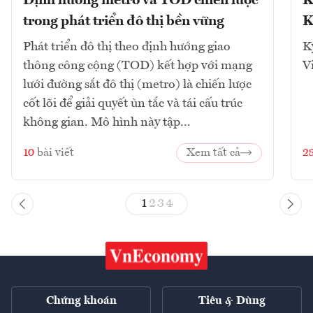
Định hướng metro và TOD chiến lược
K
trong phát triển đô thị bền vững
K
Phát triển đô thị theo định hướng giao
K
thông công cộng (TOD) kết hợp với mạng
V
lưới đường sắt đô thị (metro) là chiến lược
cốt lõi để giải quyết ùn tắc và tái cấu trúc
không gian. Mô hình này tập...
10
bài viết
Xem tất cả
2
1
2
3
4
Chứng khoán
Tiêu & Dùng