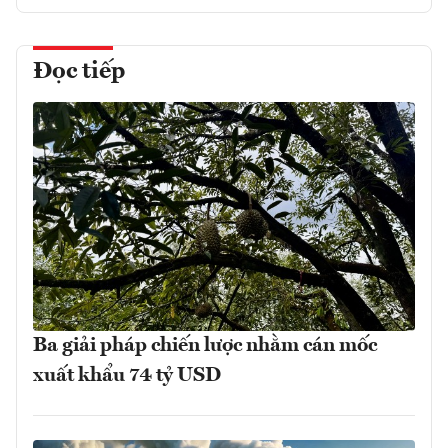
Đọc tiếp
Ba giải pháp chiến lược nhằm cán mốc
xuất khẩu 74 tỷ USD