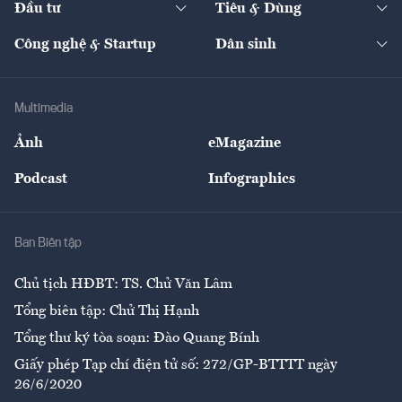
Đầu tư
Tiêu & Dùng
Quản trị số
Cafe BĐS
Thị trường
Kinh doanh
Kết nối
Tạp chí kinh tế Việt Nam
eMagazine
Nhà đầu tư
Du lịch
Công nghệ & Startup
Dân sinh
Tư vấn
Nông sản
Doanh nhân
Tư vấn Tiêu & Dùng
Infographics
Hạ tầng
Sức khỏe
Khung pháp lý
Doanh nghiệp
Địa phương
Thị trường
Bảo hiểm
Multimedia
Sự kiện
Nhân lực
Ảnh
eMagazine
Đẹp +
An sinh
Podcast
Infographics
Giải trí
Y tế
Nhà
Ban Biên tập
Ẩm thực
Chủ tịch HĐBT: TS. Chử Văn Lâm
Tổng biên tập: Chử Thị Hạnh
Tổng thư ký tòa soạn: Đào Quang Bính
Giấy phép Tạp chí điện tử số: 272/GP-BTTTT ngày
26/6/2020