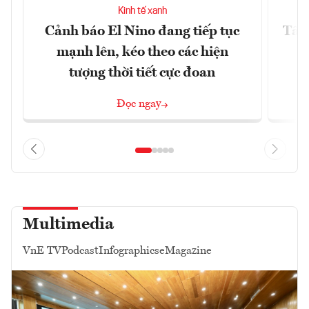
Kinh tế xanh
Cảnh báo El Nino đang tiếp tục
Tây 
mạnh lên, kéo theo các hiện
tượng thời tiết cực đoan
Đọc ngay
Multimedia
VnE TV
Podcast
Infographics
eMagazine