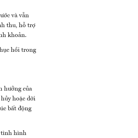
̛ớc và vẫn
h thu, hỗ trợ
hanh khoản.
phục hồi trong
nh hưởng của
 hủy hoặc dời
húc bất động
 tình hình