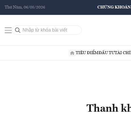
Thứ Năm, 06/08/2026
CHỨNG KHOÁN
TIÊU ĐIỂM
ĐẦU TƯ
TÀI CH
Thanh kh