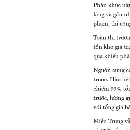
Phân khúc này 
lắng và gần nh
phạm, thi công
Toàn thị trường
tồn kho giá tr
qua khiến phân
Nguồn cung c
trước. Hầu hê
chiếm 99% tổn
trước, lượng 
với tổng giá ba
Miền Trung vẫ