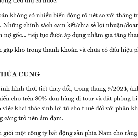
ợng tiêu thụ cả nước.
án không có nhiều biến động rõ nét so với tháng tru
. Những chính sách cam kết/chia sẻ lợi nhuận/doan
ạn nợ gốc... tiếp tục được áp dụng nhằm gia tăng t
̃n gặp khó trong thanh khoản và chưa có dấu hiệu 
THỪA CUNG
ình hình thời tiết thay đổi, trong tháng 9/2024, ả
iến cho trên 80% đơn hàng đi tour và đặt phòng bị
o việc khai thác sinh lợi từ cho thuê đối với phân k
g càng trở nên ảm đạm.
 giới một công ty bất động sản phía Nam cho rằng