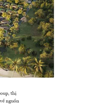
oup, thị
về nguồn