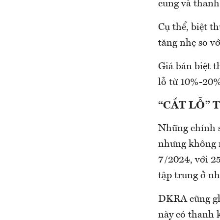
cung và thanh
Cụ thể, biệt 
tăng nhẹ so v
Giá bán biệt t
lỗ từ 10%-20%
“CẮT LỖ” 
Những chính sá
nhưng không m
7/2024, với 2
tập trung ở n
DKRA cũng ghi
này có thanh kh