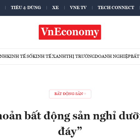
TIÊU & DÙNG
XE
VNE TV
TECH CONNECT
ÍNH
KINH TẾ SỐ
KINH TẾ XANH
THỊ TRƯỜNG
DOANH NGHIỆP
BẤT
BẤT ĐỘNG SẢN
oản bất động sản nghỉ dư
đáy”