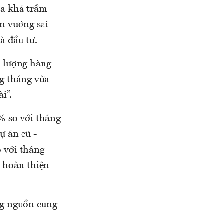
a khá trầm
́n vướng sai
̀ đầu tư.
lượng hàng
ng tháng vừa
̀i”.
7% so với tháng
̣ án cũ -
 với tháng
́ hoàn thiện
̉ng nguồn cung