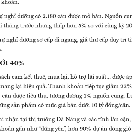
 khoản.
thự nghỉ dưỡng có 2.180 căn được mở bán. Nguồn cu
ới tháng trước nhưng thấp hơn 5% so với cùng kỳ 2
hự nghỉ dưỡng sơ cấp đi ngang, giá thứ cấp duy trì t
.
TỚI 40%
ch cam kết thuê, mua lại, hỗ trợ lãi suất... được á
ang lại hiệu quả. Thanh khoản tiếp tục giảm 22% 
5 căn được tiêu thụ, tương đương 1% nguồn cung. L
hững sản phẩm có mức giá bán dưới 10 tỷ đồng/căn.
 nhận tại thị trường Đà Nẵng và các tỉnh lân cận
oản gần như “đứng yên”, hơn 90% dự án đóng giỏ