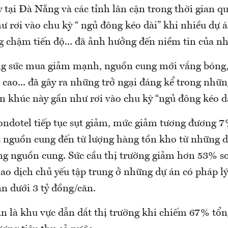
tại Đà Nẵng và các tỉnh lân cận trong thời gian qu
ư rơi vào chu kỳ “ ngủ đông kéo dài” khi nhiều dự a
 chậm tiến độ... đã ảnh hưởng đến niềm tin của nha
 sức mua giảm mạnh, nguồn cung mới vắng bóng, 
ị cao... đã gây ra những trở ngại đáng kể trong nhữ
 khúc này gần như rơi vào chu kỳ “ngủ đông kéo da
ondotel
tiếp tục sụt giảm, mức giảm tương đương 
́t nguồn cung đến từ lượng hàng tồn kho từ những dư
g nguồn cung. Sức cầu thị trường giảm hơn 53% so
giao dịch chủ yếu tập trung ở những dự án có pháp ly
́n dưới 3 tỷ đồng/căn.
n là khu vực dẫn dắt thị trường khi chiếm 67% tô