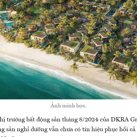
Ảnh minh họa.
thị trường bất động sản tháng 8/2024 của DKRA Gr
 sản nghỉ dưỡng vẫn chưa có tín hiệu phục hồi cả 