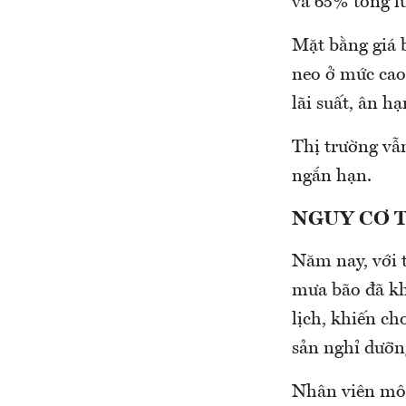
và 65% tổng lư
Mặt bằng giá b
neo ở mức cao
lãi suất, ân h
Thị trường vâ
ngắn hạn.
NGUY CƠ 
Năm nay, với t
mưa bão đã kh
lịch, khiến ch
sản nghỉ dưỡn
Nhân viên môi