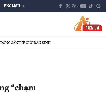
ENGLISH ++
 ĐỘNG SẢN
THẾ GIỚI
DÂN SINH
ỡng “chạm