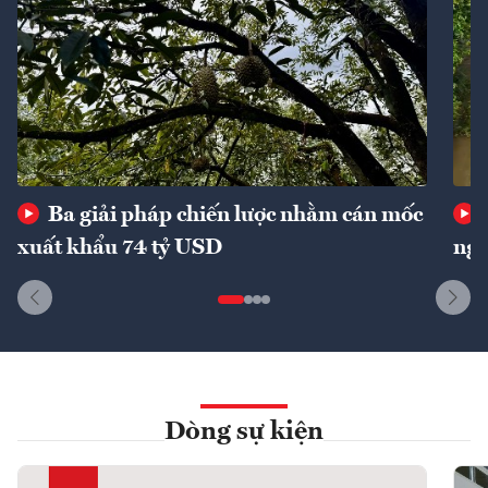
Ba giải pháp chiến lược nhằm cán mốc
xuất khẩu 74 tỷ USD
ngu
Dòng sự kiện