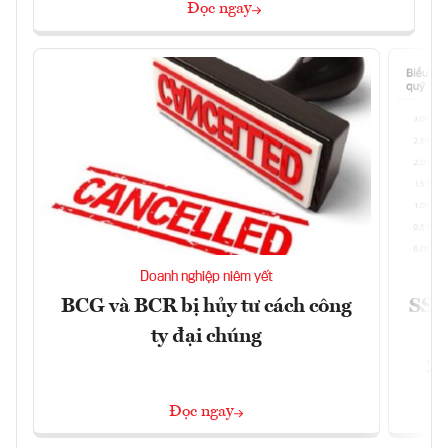
Đọc ngay
Doanh nghiệp niêm yết
BCG và BCR bị hủy tư cách công
SSI 
ty đại chúng
2/
Đọc ngay