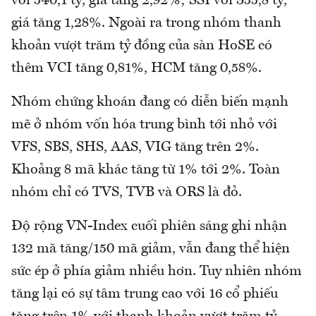
với 540,1 tỷ, giá tăng 2,92%; SSI với 355,8 tỷ,
giá tăng 1,28%. Ngoài ra trong nhóm thanh
khoản vượt trăm tỷ đồng của sàn HoSE có
thêm VCI tăng 0,81%, HCM tăng 0,58%.
Nhóm chứng khoán đang có diễn biến mạnh
mẽ ở nhóm vốn hóa trung bình tới nhỏ với
VFS, SBS, SHS, AAS, VIG tăng trên 2%.
Khoảng 8 mã khác tăng từ 1% tới 2%. Toàn
nhóm chỉ có TVS, TVB và ORS là đỏ.
Độ rộng VN-Index cuối phiên sáng ghi nhận
132 mã tăng/150 mã giảm, vẫn đang thể hiện
sức ép ở phía giảm nhiều hơn. Tuy nhiên nhóm
tăng lại có sự tâm trung cao với 16 cổ phiếu