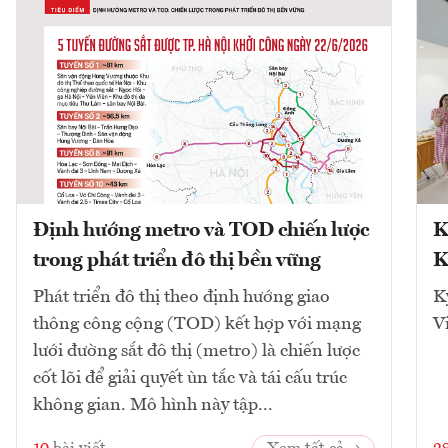
Định hướng metro và TOD chiến lược
K
trong phát triển đô thị bền vững
K
Phát triển đô thị theo định hướng giao
K
thông công cộng (TOD) kết hợp với mạng
V
lưới đường sắt đô thị (metro) là chiến lược
cốt lõi để giải quyết ùn tắc và tái cấu trúc
không gian. Mô hình này tập...