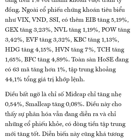
tăng trên 1% với thanh khoản vượt trăm tỷ
đồng. Ngoài cổ phiếu chứng khoán tiêu biểu
như VIX, VND, SSI, có thêm EIB tăng 5,19%,
GEX tăng 3,23%, NVL tăng 1,19%, POW tăng
3,42%, EVF tăng 3,32%, KBC tăng 1,13%,
HDG tăng 4,15%, HVN tăng 7%, TCH tăng
1,65%, BFC tăng 4,89%. Toàn sàn HoSE đang
có 63 mã tăng hơn 1%, tập trung khoảng
44,1% tổng giá trị khớp lệnh.
Điều bất ngờ là chỉ số Midcap chỉ tăng nhẹ
0,54%, Smallcap tăng 0,08%. Điều này cho
thấy sự phân hóa vẫn đang diễn ra và chỉ
những cổ phiếu khỏe, có dòng tiền tập trung
mới tăng tốt. Diễn biến này cũng khá tương