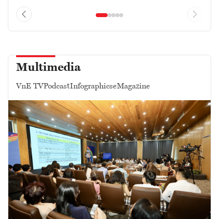
Multimedia
VnE TV
Podcast
Infographics
eMagazine