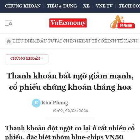
CHỨNG KHOÁN
TIÊU & DÙNG
XE
VNE TV
TECH CO
TIÊU ĐIỂM
ĐẦU TƯ
TÀI CHÍNH
KINH TẾ SỐ
KINH TẾ XANH
CHỨNG KHOÁN
Thanh khoản bất ngờ giảm mạnh,
cổ phiếu chứng khoán thăng hoa
Kim Phong
K
12:07, 22/05/2025
Thanh khoản đột ngột co lại ở rất nhiều cổ
phiếu, đặc biệt nhóm blue-chips VN30