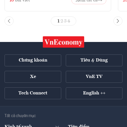
10
bài viết
Xem tất cả
2
1
2
3
4
Chứng khoán
Tiêu & Dùng
Xe
VnE TV
Tech Connect
English ++
Tất cả chuyên mục
Kinh tế xanh
Tiêu điểm