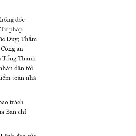
Thống đốc
 Tư pháp
Đức Duy; Thẩm
 Công an
ó Tổng Thanh
nhân dân tối
 Kiểm toán nhà
cao trách
ủa Ban chỉ