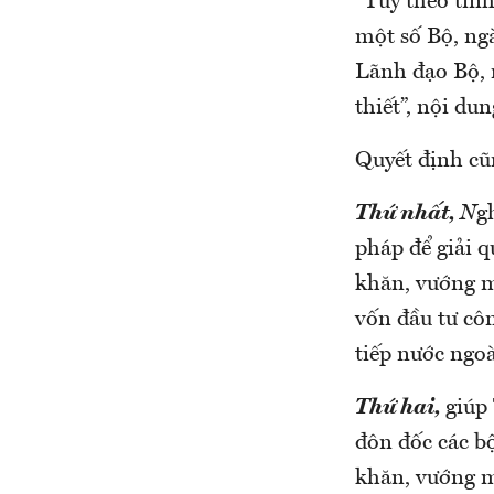
“Tùy theo tìn
một số Bộ, ng
Lãnh đạo Bộ, 
thiết”, nội du
Quyết định cũ
Thứ nhất,
N
g
pháp để giải 
khăn, vướng m
vốn đầu tư cô
tiếp nước ngoà
Thứ hai,
giúp
đôn đốc các b
khăn, vướng m