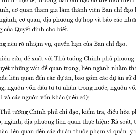
h hình thực tế, Trưởng Ban chỉ đạo có thể mời thê
ành, cơ quan tham gia làm thành viên Ban chỉ đạo 
ngành, cơ quan, địa phương dự họp và báo cáo nhữ
ng của Quyết định cho biết.
ng nêu rõ nhiệm vụ, quyền hạn của Ban chỉ đạo.
hiên cứu, đề xuất với Thủ tướng Chính phủ phương 
quyết những vấn đề quan trọng, liên ngành nhằm th
ắc liên quan đến các dự án, bao gồm các dự án sử
ng, nguồn vốn đầu tư tư nhân trong nước, nguồn vốn
i và các nguồn vốn khác (nếu có);
 Thủ tướng Chính phủ chỉ đạo, kiểm tra, điều hòa p
ộ, ngành, địa phương liên quan thực hiện: Rà soát,
ắc liên quan đến các dự án thuộc phạm vi quản lý