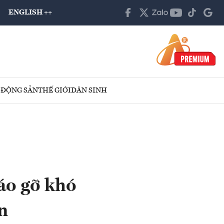
ENGLISH ++
 ĐỘNG SẢN
THẾ GIỚI
DÂN SINH
háo gỡ khó
n