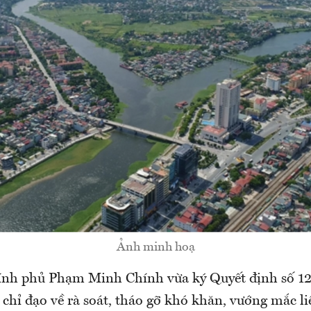
Ảnh minh hoạ
ính phủ Phạm Minh Chính vừa ký Quyết định số 
 chỉ đạo về rà soát, tháo gỡ khó khăn, vướng mắc l