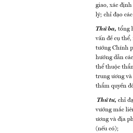
giao, xác địn
lý; chỉ đạo c
Thứ ba,
tổng 
vấn đề cụ thể,
tướng Chính p
hướng dẫn các
thể thuộc thẩ
trung ương và
thẩm quyền đố
Thứ tư,
chỉ đạ
vướng mắc liê
ương và địa p
(nếu có);