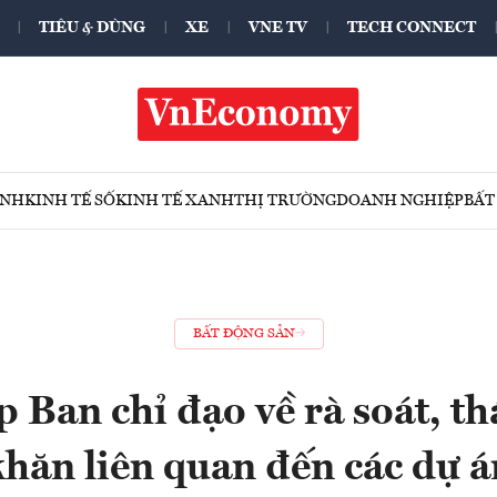
TIÊU & DÙNG
XE
VNE TV
TECH CONNECT
ÍNH
KINH TẾ SỐ
KINH TẾ XANH
THỊ TRƯỜNG
DOANH NGHIỆP
BẤT
BẤT ĐỘNG SẢN
 Ban chỉ đạo về rà soát, t
khăn liên quan đến các dự á