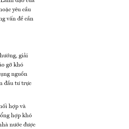
m Lãnh đạo của
hoặc yêu cầu
ng vấn đề cần
hướng, giải
áo gỡ khó
 dụng nguồn
 đầu tư trực
hối hợp và
 tổng hợp khó
 nhà nước được