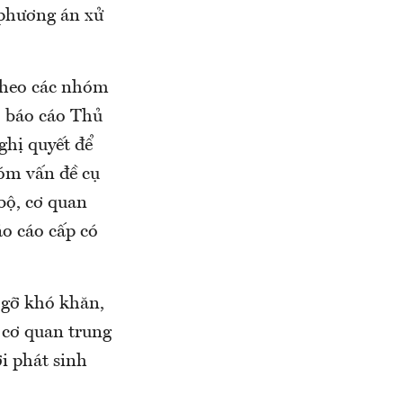
 phương án xử
theo các nhóm
, báo cáo Thủ
hị quyết để
hóm vấn đề cụ
bộ, cơ quan
o cáo cấp có
o gỡ khó khăn,
 cơ quan trung
i phát sinh