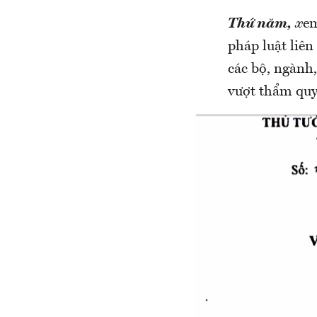
Thứ năm,
x
em
pháp luật liê
các bộ, ngành
vượt thẩm quy