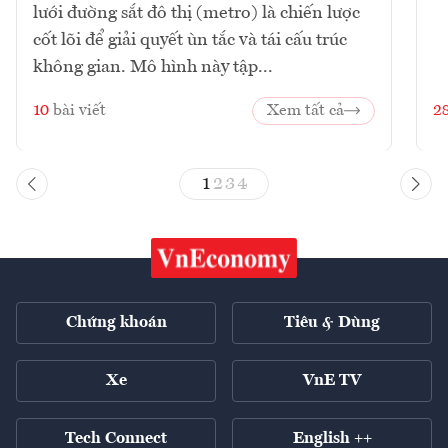
lưới đường sắt đô thị (metro) là chiến lược
cốt lõi để giải quyết ùn tắc và tái cấu trúc
không gian. Mô hình này tập...
10
bài viết
Xem tất cả
2
1
2
3
4
Chứng khoán
Tiêu & Dùng
Xe
VnE TV
Tech Connect
English ++