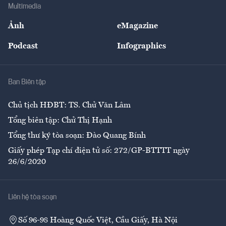
Bảo hiểm
Multimedia
Sự kiện
Nhân lực
Ảnh
eMagazine
Đẹp +
An sinh
Podcast
Infographics
Giải trí
Y tế
Nhà
Ban Biên tập
Ẩm thực
Chủ tịch HĐBT: TS. Chử Văn Lâm
Tổng biên tập: Chử Thị Hạnh
Tổng thư ký tòa soạn: Đào Quang Bính
Giấy phép Tạp chí điện tử số: 272/GP-BTTTT ngày
26/6/2020
Liên hệ tòa soạn
Số 96-98 Hoàng Quốc Việt, Cầu Giấy, Hà Nội