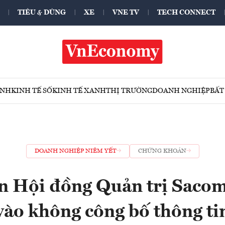
TIÊU & DÙNG
XE
VNE TV
TECH CONNECT
ÍNH
KINH TẾ SỐ
KINH TẾ XANH
THỊ TRƯỜNG
DOANH NGHIỆP
BẤT
DOANH NGHIỆP NIÊM YẾT
CHỨNG KHOÁN
n Hội đồng Quản trị Sac
vào không công bố thông ti