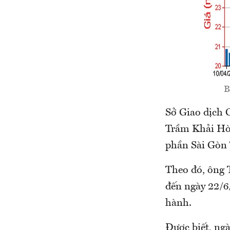
B
Sở Giao dịch 
Trầm Khải Hòa
phần Sài Gòn 
Theo đó, ông 
đến ngày 22/6
hành.
Được biết, ng