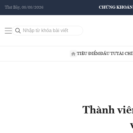
Thứ Bảy, 08/08/2026
CHỨNG KHOÁN
TIÊU ĐIỂM
ĐẦU TƯ
TÀI CH
Thành viê