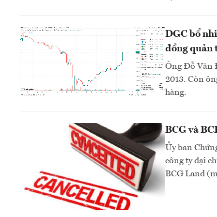
DGC bổ nhi
đồng quản t
Ông Đỗ Văn Đ
2013. Còn ông
hàng.
BCG và BCR 
Ủy ban Chứng
công ty đại 
BCG Land (mã