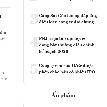
3
Cảng Sài Gòn không đáp ứng
i
điều kiện công ty đại chúng
 năm
4
PNJ triệu tập đại hội cổ
Ngân
đông bất thường điều chỉnh
kế hoạch 2026
5
Công ty con của HAG được
phép chào bán cổ phiếu IPO
ch
CTCP
Ấn phẩm