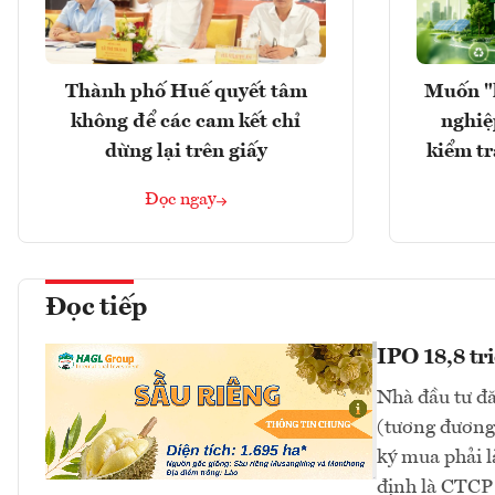
Thành phố Huế quyết tâm
Muốn "
không để các cam kết chỉ
nghiệ
dừng lại trên giấy
kiểm tr
Đọc ngay
Đọc tiếp
IPO 18,8 tr
Nhà đầu tư đă
(tương đương 
ký mua phải l
định là CTC