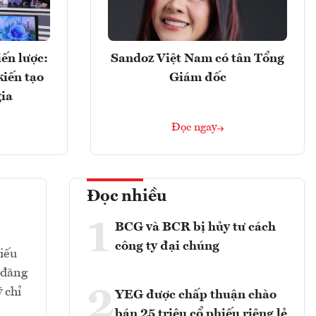
ến lược:
Sandoz Việt Nam có tân Tổng
kiến tạo
Giám đốc
gia
Đọc ngay
Đọc nhiều
1
BCG và BCR bị hủy tư cách
công ty đại chúng
hiếu
 đăng
2
 chỉ
YEG được chấp thuận chào
bán 25 triệu cổ phiếu riêng lẻ