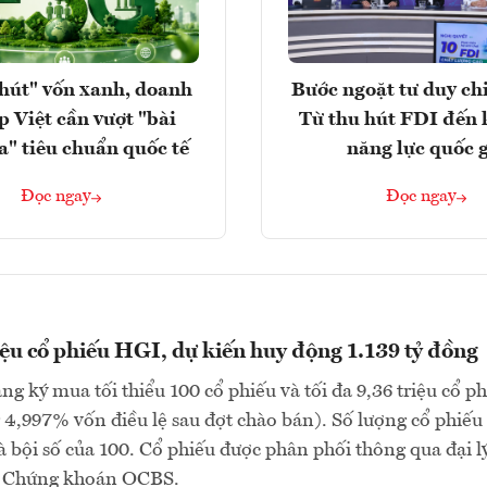
hút" vốn xanh, doanh
Bước ngoặt tư duy chi
p Việt cần vượt "bài
Từ thu hút FDI đến 
a" tiêu chuẩn quốc tế
năng lực quốc 
Đọc ngay
Đọc ngay
iệu cổ phiếu HGI, dự kiến huy động 1.139 tỷ đồng
ng ký mua tối thiểu 100 cổ phiếu và tối đa 9,36 triệu cổ p
4,997% vốn điều lệ sau đợt chào bán). Số lượng cổ phiếu
à bội số của 100. Cổ phiếu được phân phối thông qua đại lý
P Chứng khoán OCBS.