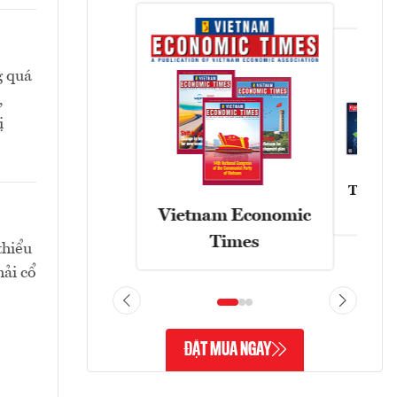
g quá
,
ị
Tạp chí
Vietnam Economic
Times
thiểu
hải cổ
ĐẶT MUA NGAY