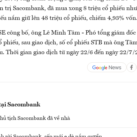
 trị Sacombank, đã mua xong 8 triệu cổ phiếu như
ếu nắm giữ lên 48 triệu cổ phiếu, chiếm 4,93% vốn
E công bố, ông Lê Minh Tâm - Phó tổng giám đốc
ổ phiếu, sau giao dịch, số cổ phiếu STB mà ông Tâ
u. Thời gian giao dịch từ ngày 22/6 đến ngày 22/7/
 tại Sacombank
hủ tịch Sacombank đã về nhà
h rời Sacombank, sếp mới e dè nắm quyền