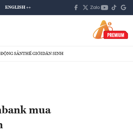
ENGLISH ++
 ĐỘNG SẢN
THẾ GIỚI
DÂN SINH
ombank mua
n