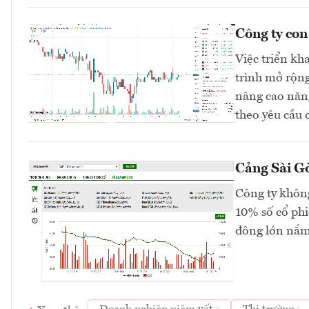
Công ty co
Việc triển kh
trình mở rộng
nâng cao năng
theo yêu cầu 
Cảng Sài Gò
Công ty không
10% số cổ phi
đông lớn nắm