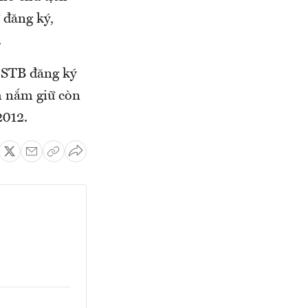
 đăng ký,
.
 STB đăng ký
m nắm giữ còn
2012.