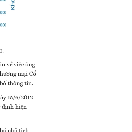
E.
n về việc ông
Thương mại Cổ
ố thông tin.
ày 15/6/2012
 định hiện
hó chủ tịch