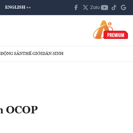
ENGLISH ++
 ĐỘNG SẢN
THẾ GIỚI
DÂN SINH
hẩm OCOP