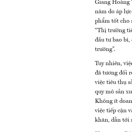
Giang Hoàng Y
năm do áp lực 
phẩm tốt cho 
“Thị trường ti
đầu tư bao bì,
trường”.
Tuy nhiên, vi
đã tương đối 
việc tiêu thụ 
quy mô sản xu
Không ít doanh
việc tiếp cận 
khăn, dẫn tới 