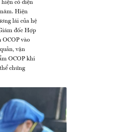
hiện có diện
u/năm. Hiện
ương lái của hệ
 Giám đốc Hợp
uẩn OCOP vào
 quản, vận
phẩm OCOP khi
 thể chứng