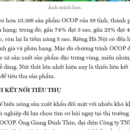
Ảnh minh họa.
có hơn 13.368 sản phẩm OCOP của 59 tỉnh, thành 
n hạng; trong đó, gần 74% đạt 3 sao, gần 25% đạt 4
, còn lại là tiềm năng 5 sao. Riêng Hà Nội có đến 
nh giá và phân hạng. Mặc dù chương trình OCOP đ
ác xã sản xuất sản phẩm đặc trưng vùng, miền nhưng
ễ dàng. Nút thắt lớn nhất hiện nay là thiếu liên kết
 để tiêu thụ sản phẩm.
 KẾT NỐI TIÊU THỤ
 biến nông sản xuất khẩu đối mặt với nhiều khó kh
 nghiệp đã lựa chọn tìm cơ hội ngay tại thị trường 
 OCOP. Ông Giang Đình Thìn, đại diện Công ty T