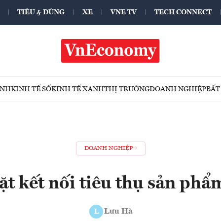
TIÊU & DÙNG
XE
VNE TV
TECH CONNECT
ÍNH
KINH TẾ SỐ
KINH TẾ XANH
THỊ TRƯỜNG
DOANH NGHIỆP
BẤT
DOANH NGHIỆP
ặt kết nối tiêu thụ sản p
Lưu Hà
L