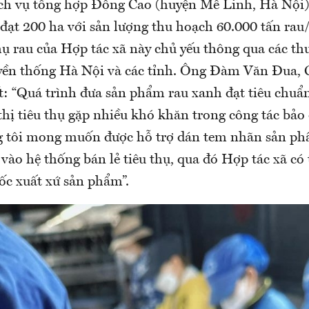
ch vụ tổng hợp Đông Cao (huyện Mê Linh, Hà Nội) 
u đạt 200 ha với sản lượng thu hoạch 60.000 tấn ra
 thụ rau của Hợp tác xã này chủ yếu thông qua các th
yền thống Hà Nội và các tỉnh. Ông Đàm Văn Đua,
iết: “Quá trình đưa sản phẩm rau xanh đạt tiêu ch
thị tiêu thụ gặp nhiều khó khăn trong công tác bảo
g tôi mong muốn được hỗ trợ dán tem nhãn sản 
vào hệ thống bán lẻ tiêu thụ, qua đó Hợp tác xã có
c xuất xứ sản phẩm”.