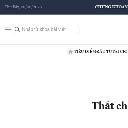
Thứ Bảy, 08/08/2026
CHỨNG KHOÁN
TIÊU ĐIỂM
ĐẦU TƯ
TÀI CH
Thắt ch