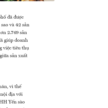
phố đã được
 sao và 42 sản
hơn 2.769 sản
ã giúp doanh
 việc tiêu thụ
 giữa sản xuất
ăn, vì thế
nội địa với
NHH Yến sào