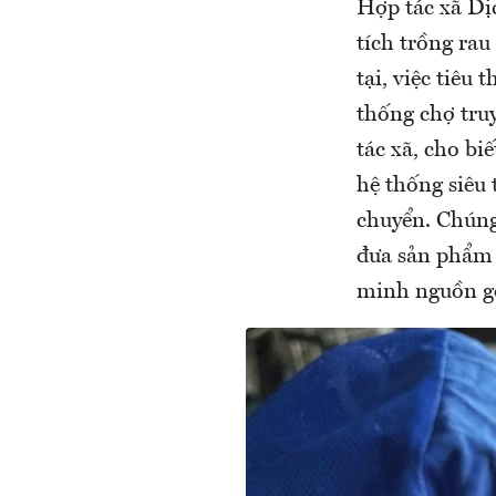
Hợp tác xã Dị
tích trồng ra
tại, việc tiêu
thống chợ tru
tác xã, cho b
hệ thống siêu 
chuyển. Chún
đưa sản phẩm 
minh nguồn gố