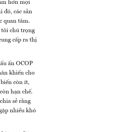
giảm hơn mọi
i đó, các sản
c quan tâm.
 tôi chú trọng
cung cấp ra thị
 dấu ấn OCOP
hân khiến cho
biến còn ít,
 còn hạn chế.
chia sẻ rằng
 gặp nhiều khó