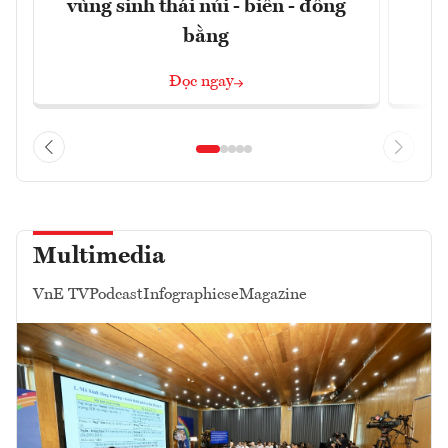
vùng sinh thái núi - biển - đồng
bằng
Đọc ngay
Multimedia
VnE TV
Podcast
Infographics
eMagazine