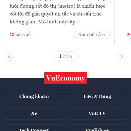
lưới đường sắt đô thị (metro) là chiến lược
cốt lõi để giải quyết ùn tắc và tái cấu trúc
không gian. Mô hình này tập...
10
bài viết
Xem tất cả
2
1
2
3
4
Chứng khoán
Tiêu & Dùng
Xe
VnE TV
Tech Connect
English ++