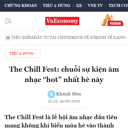
CHỨNG KHOÁN
TIÊU & DÙNG
XE
VNE TV
TECH CO
TIÊU ĐIỂM
ĐẦU TƯ
TÀI CHÍNH
KINH TẾ SỐ
KINH TẾ XANH
TIÊU & DÙNG
The Chill Fest: chuỗi sự kiện âm
nhạc “hot” nhất hè này
Khánh Hòa
K
18:22, 16/09/2022
The Chill Fest là lễ hội âm nhạc đầu tiên
mang không khí biển mùa hè vào thành