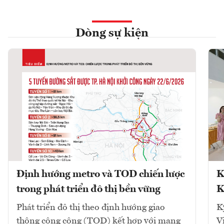
Dòng sự kiện
Định hướng metro và TOD chiến lược
K
trong phát triển đô thị bền vững
K
Phát triển đô thị theo định hướng giao
K
thông công cộng (TOD) kết hợp với mạng
V