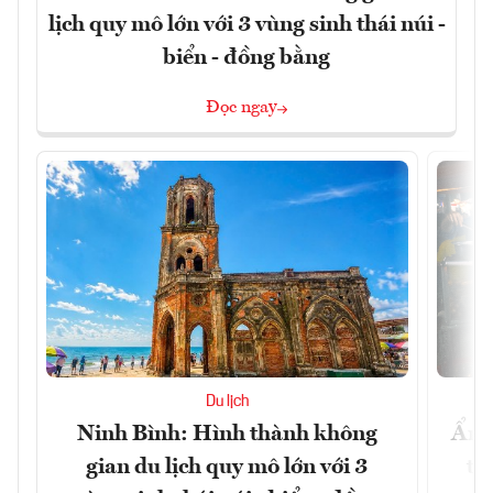
lịch quy mô lớn với 3 vùng sinh thái núi -
biển - đồng bằng
Đọc ngay
Du lịch
Ninh Bình: Hình thành không
Ẩm 
gian du lịch quy mô lớn với 3
tê