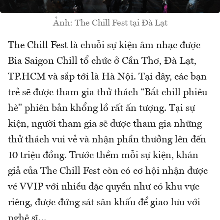
Ảnh: The Chill Fest tại Đà Lạt
The Chill Fest là chuỗi sự kiện âm nhạc được
Bia Saigon Chill tổ chức ở Cần Thơ, Đà Lạt,
TP.HCM và sắp tới là Hà Nội. Tại đây, các bạn
trẻ sẽ được tham gia thử thách “Bắt chill phiêu
hè" phiên bản khổng lồ rất ấn tượng. Tại sự
kiện, người tham gia sẽ được tham gia những
thử thách vui vẻ và nhận phần thưởng lên đến
10 triệu đồng. Trước thềm mỗi sự kiện, khán
giả của The Chill Fest còn có cơ hội nhận được
vé VVIP với nhiều đặc quyền như có khu vực
riêng, được đứng sát sân khấu để giao lưu với
nghệ sĩ…