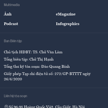
Địa phương
Thị trường
Bảo hiểm
Multimedia
Sự kiện
Nhân lực
Ảnh
eMagazine
Đẹp +
An sinh
Podcast
Infographics
Giải trí
Y tế
Nhà
Ban Biên tập
Ẩm thực
Chủ tịch HĐBT: TS. Chử Văn Lâm
Tổng biên tập: Chử Thị Hạnh
Tổng thư ký tòa soạn: Đào Quang Bính
Giấy phép Tạp chí điện tử số: 272/GP-BTTTT ngày
26/6/2020
Liên hệ tòa soạn
Số 96-98 Hoàng Quốc Việt, Cầu Giấy, Hà Nội