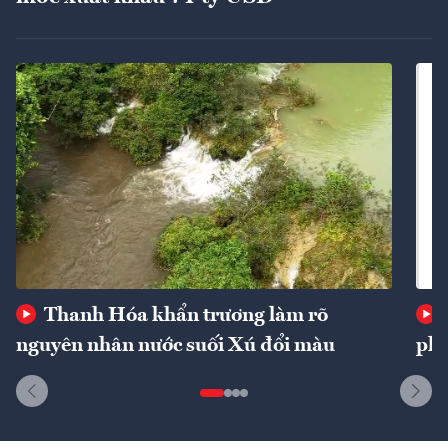
Thanh Hóa khẩn trương làm rõ
nguyên nhân nước suối Xú đổi màu
phí