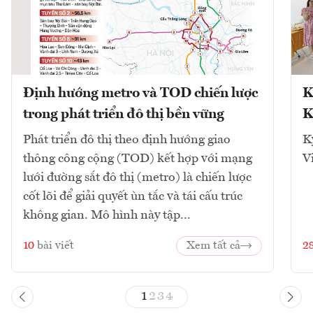
Định hướng metro và TOD chiến lược
K
trong phát triển đô thị bền vững
K
Phát triển đô thị theo định hướng giao
K
thông công cộng (TOD) kết hợp với mạng
V
lưới đường sắt đô thị (metro) là chiến lược
cốt lõi để giải quyết ùn tắc và tái cấu trúc
không gian. Mô hình này tập...
10
bài viết
Xem tất cả
2
1
2
3
4