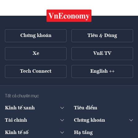
Chứng khoán
Tiêu & Dùng
Xe
VnE TV
Tech Connect
English ++
Tất cả chuyên mục
Kinh tế xanh
Tiêu điểm
Chuyển động xanh
Tài chính
Chứng khoán
Pháp lý
Ngân hàng
Doanh nghiệp niêm yết
Kinh tế số
Hạ tầng
Thương hiệu xanh