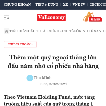
CHỨNG KHOÁN
TIÊU & DÙNG
XE
VNE TV
TECH CO
TIÊU ĐIỂM
ĐẦU TƯ
TÀI CHÍNH
KINH TẾ SỐ
KINH TẾ XANH
CHỨNG KHOÁN
Thêm một quỹ ngoại thắng lớn
đầu năm nhờ cổ phiếu nhà băng
Thu Minh
T
13:35, 27/02/2024
Theo Vietnam Holding Fund, mức tăng
trưởng hiệu suất của quỹ trong tháng 1