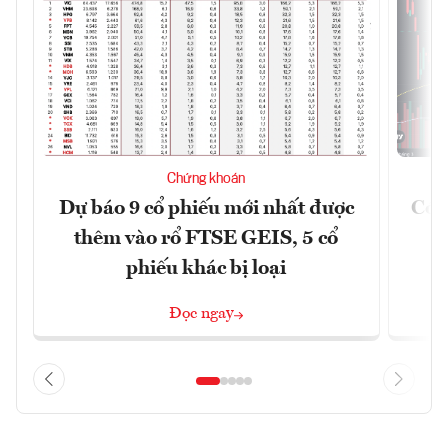
Chứng khoán
Dự báo 9 cổ phiếu mới nhất được
Có t
thêm vào rổ FTSE GEIS, 5 cổ
phiếu khác bị loại
Đọc ngay