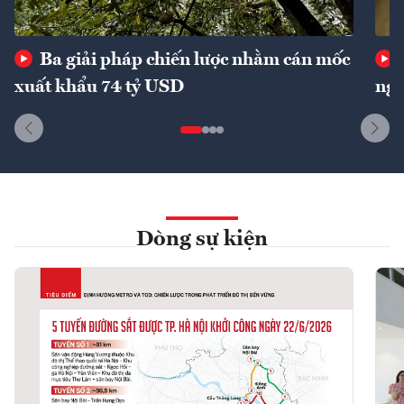
Ba giải pháp chiến lược nhằm cán mốc
xuất khẩu 74 tỷ USD
ngu
Dòng sự kiện