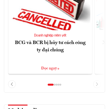
Doanh nghiệp niêm yết
BCG và BCR bị hủy tư cách công
Xu
ty đại chúng
Đọc ngay