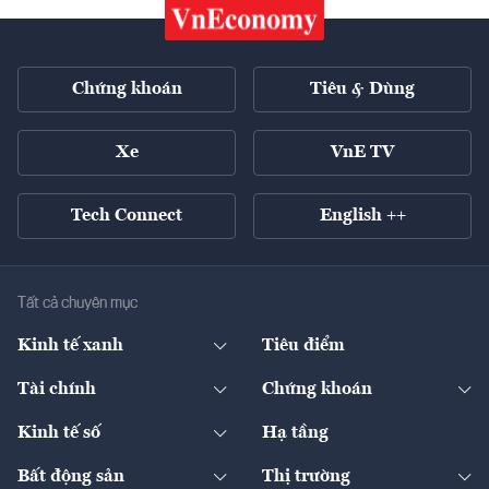
Chứng khoán
Tiêu & Dùng
Xe
VnE TV
Tech Connect
English ++
Tất cả chuyên mục
Kinh tế xanh
Tiêu điểm
Chuyển động xanh
Tài chính
Chứng khoán
Pháp lý
Ngân hàng
Doanh nghiệp niêm yết
Kinh tế số
Hạ tầng
Thương hiệu xanh
Thị trường vốn
Thị trường
Sản phẩm - Thị trường
Bất động sản
Thị trường
Diễn đàn