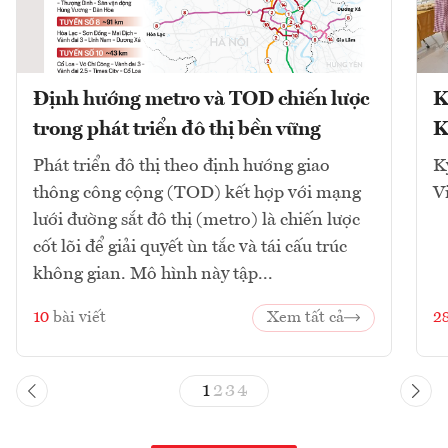
Định hướng metro và TOD chiến lược
K
trong phát triển đô thị bền vững
K
Phát triển đô thị theo định hướng giao
K
thông công cộng (TOD) kết hợp với mạng
V
lưới đường sắt đô thị (metro) là chiến lược
cốt lõi để giải quyết ùn tắc và tái cấu trúc
không gian. Mô hình này tập...
10
bài viết
Xem tất cả
2
1
2
3
4