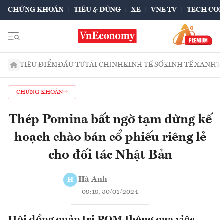
CHỨNG KHOÁN
TIÊU & DÙNG
XE
VNE TV
TECH CO
TIÊU ĐIỂM
ĐẦU TƯ
TÀI CHÍNH
KINH TẾ SỐ
KINH TẾ XANH
CHỨNG KHOÁN
Thép Pomina bất ngờ tạm dừng kế
hoạch chào bán cổ phiếu riêng lẻ
cho đối tác Nhật Bản
Hà Anh
H
08:18, 30/01/2024
Hội đồng quản trị POM thông qua việc