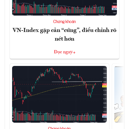
Chứng khoán
VN-Index gặp cản “cứng”, điều chỉnh rõ
nét hơn
Đọc ngay