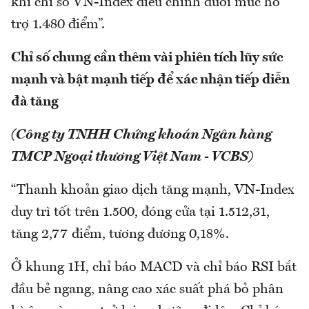
khi chỉ số VN-Index điều chỉnh dưới mức hỗ
trợ 1.480 điểm”.
Chỉ số chung cần thêm vài phiên tích lũy sức
mạnh và bật mạnh tiếp để xác nhận tiếp diễn
đà tăng
(Công ty TNHH Chứng khoán Ngân hàng
TMCP Ngoại thương Việt Nam - VCBS)
“Thanh khoản giao dịch tăng mạnh, VN-Index
duy trì tốt trên 1.500, đóng cửa tại 1.512,31,
tăng 2,77 điểm, tương đương 0,18%.
Ở khung 1H, chỉ báo MACD và chỉ báo RSI bắt
đầu bẻ ngang, nâng cao xác suất phá bỏ phân