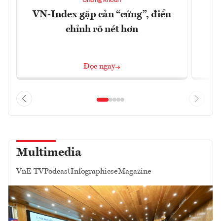
Chứng khoán
VN-Index gặp cản “cứng”, điều
B
chỉnh rõ nét hơn
Đọc ngay
Multimedia
VnE TV
Podcast
Infographics
eMagazine