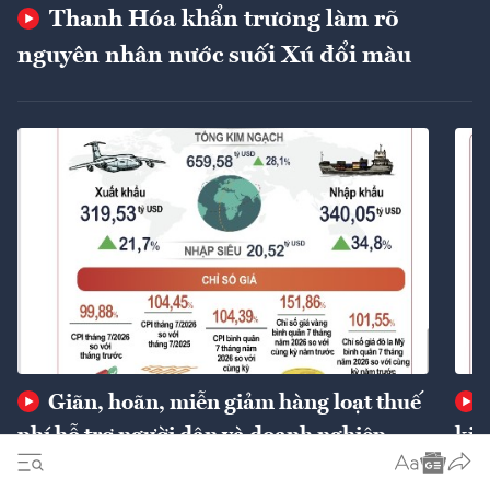
Thanh Hóa khẩn trương làm rõ
nguyên nhân nước suối Xú đổi màu
Giãn, hoãn, miễn giảm hàng loạt thuế
phí hỗ trợ người dân và doanh nghiệp
kin