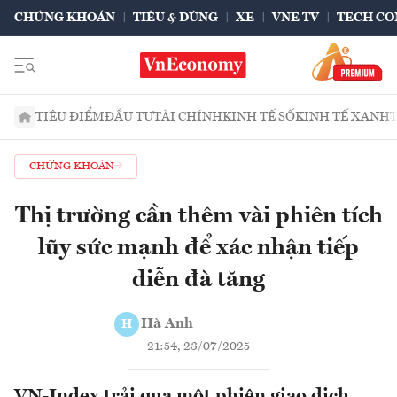
CHỨNG KHOÁN
TIÊU & DÙNG
XE
VNE TV
TECH CO
TIÊU ĐIỂM
ĐẦU TƯ
TÀI CHÍNH
KINH TẾ SỐ
KINH TẾ XANH
CHỨNG KHOÁN
Thị trường cần thêm vài phiên tích
lũy sức mạnh để xác nhận tiếp
diễn đà tăng
Hà Anh
H
21:54, 23/07/2025
VN-Index trải qua một phiên giao dịch