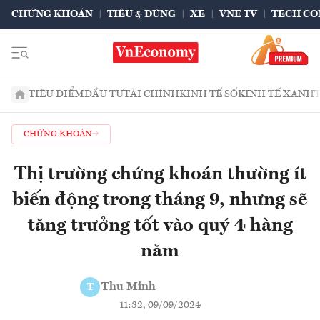
CHỨNG KHOÁN
TIÊU & DÙNG
XE
VNE TV
TECH CO
TIÊU ĐIỂM
ĐẦU TƯ
TÀI CHÍNH
KINH TẾ SỐ
KINH TẾ XANH
CHỨNG KHOÁN
Thị trường chứng khoán thường ít
biến động trong tháng 9, nhưng sẽ
tăng trưởng tốt vào quý 4 hàng
năm
Thu Minh
T
11:32, 09/09/2024