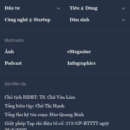
Dự án
Công nghiệp
Chuyển động 24h
Đối thoại
The Guide
Video
Đầu tư
Tiêu & Dùng
Quản trị số
Cafe BĐS
Thị trường
Kinh doanh
Kết nối
Tạp chí kinh tế Việt Nam
eMagazine
Nhà đầu tư
Du lịch
Công nghệ & Startup
Dân sinh
Tư vấn
Nông sản
Doanh nhân
Tư vấn Tiêu & Dùng
Infographics
Hạ tầng
Sức khỏe
Khung pháp lý
Doanh nghiệp
Địa phương
Thị trường
Bảo hiểm
Multimedia
Sự kiện
Nhân lực
Ảnh
eMagazine
Đẹp +
An sinh
Podcast
Infographics
Giải trí
Y tế
Nhà
Ban Biên tập
Ẩm thực
Chủ tịch HĐBT: TS. Chử Văn Lâm
Tổng biên tập: Chử Thị Hạnh
Tổng thư ký tòa soạn: Đào Quang Bính
Giấy phép Tạp chí điện tử số: 272/GP-BTTTT ngày