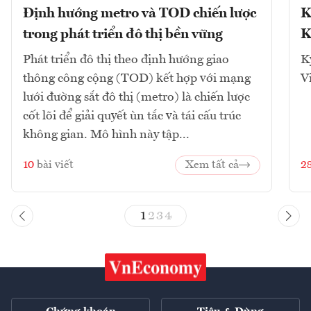
Định hướng metro và TOD chiến lược
K
trong phát triển đô thị bền vững
K
Phát triển đô thị theo định hướng giao
K
thông công cộng (TOD) kết hợp với mạng
V
lưới đường sắt đô thị (metro) là chiến lược
cốt lõi để giải quyết ùn tắc và tái cấu trúc
không gian. Mô hình này tập...
10
bài viết
Xem tất cả
2
1
2
3
4