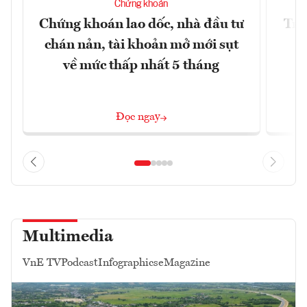
Chứng khoán
Chứng khoán lao dốc, nhà đầu tư
Trụ
chán nản, tài khoản mở mới sụt
về mức thấp nhất 5 tháng
Đọc ngay
Multimedia
VnE TV
Podcast
Infographics
eMagazine