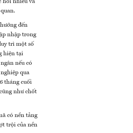
 hồi nhiều và
 quan.
ể hướng đến
cập nhập trong
uy trì một số
 hiện tại
i ngân nếu có
h nghiệp qua
6 tháng cuối
 cũng như chốt
 mã có nền tảng
ợt trội của nền