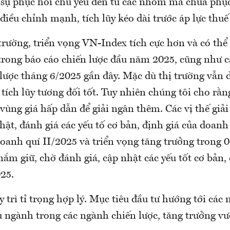
sự phục hồi chủ yếu đến từ các nhóm mã chưa phục
 điều chỉnh mạnh, tích lũy kéo dài trước áp lực thuế
trường, triển vọng VN-Index tích cực hơn và có th
trong báo cáo chiến lược đầu năm 2025, cũng như 
lược tháng 6/2025 gần đây. Mặc dù thị trường vẫn d
ch lũy tương đối tốt. Tuy nhiên chúng tôi cho rằng
vùng giá hấp dẫn để giải ngân thêm. Các vị thế giả
hật, đánh giá các yếu tố cơ bản, định giá của doan
oanh quí II/2025 và triển vọng tăng trưởng trong 0
ắm giữ, chờ đánh giá, cập nhật các yếu tốt cơ bản,
25.
 trì tỉ trọng hợp lý. Mục tiêu đầu tư hướng tới các
u ngành trong các ngành chiến lược, tăng trưởng vư