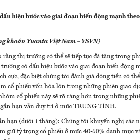
 dấu hiệu bước vào giai đoạn biến động mạnh the
ng khoán Yuanta Việt Nam – YSVN)
 rằng thị trường có thể sẽ tiếp tục đà tăng trong phi
ị trường có dấu hiệu bước vào giai đoạn biến động 
ch cực, đặc biệt chúng tôi đánh giá dòng tiền có thể
 cổ phiếu vốn hóa lớn trong những phiên giao dịc
nhóm cổ phiếu này sẽ rõ ràng hơn trong những phiê
 ngắn hạn vẫn duy trì ở mức TRUNG TÍNH.
ắn hạn (dưới 1 tháng): Chúng tôi khuyến nghị các n
nắm giữ tỷ trọng cổ phiếu ở mức 40-50% danh mục v