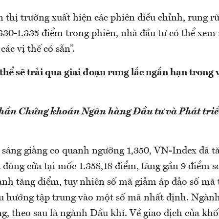
 thị trường xuất hiện các phiên điều chỉnh, rung 
.330-1.335 điểm trong phiên, nhà đầu tư có thể xem
các vị thế có sẵn”.
thể sẽ trải qua giai đoạn rung lắc ngắn hạn trong
phần Chứng khoán Ngân hàng Đầu tư và Phát triể
 sáng giằng co quanh ngưỡng 1,350, VN-Index đã t
 đóng cửa tại mốc 1.358,18 điểm, tăng gần 9 điểm s
gành tăng điểm, tuy nhiên số mã giảm áp đảo số mã 
xu hướng tập trung vào một số mã nhất định. Ngàn
g, theo sau là ngành Dầu khí. Về giao dịch của kh