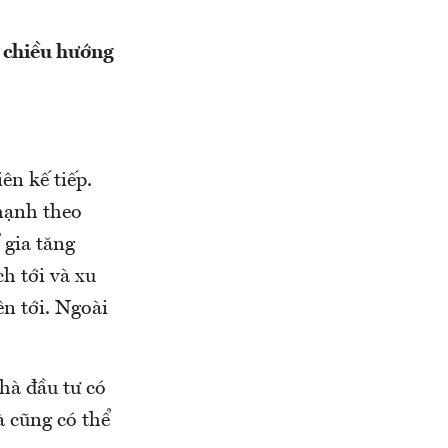
o chiều hướng
ên kế tiếp.
mạnh theo
 gia tăng
h tới và xu
n tới. Ngoài
hà đầu tư có
à cũng có thể