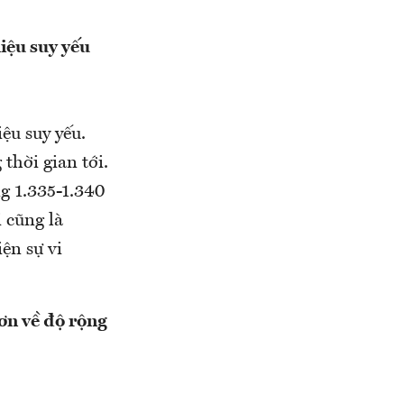
hiệu suy yếu
ệu suy yếu.
thời gian tới.
g 1.335-1.340
i cũng là
ện sự vi
ơn về độ rộng