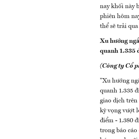
nay khối này b
phiên hôm nay
thể sẽ trải qu
Xu hướng ngắn
quanh 1.335 
(Công ty Cổ 
"Xu hướng ngắ
quanh 1.335 đ
giao dịch trên
kỳ vọng vượt 
điểm - 1.380 đ
trong báo cáo