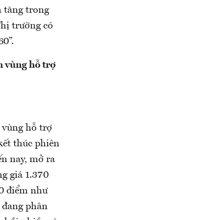
à tăng trong
hị trường có
60”.
 vùng hỗ trợ
 vùng hỗ trợ
kết thúc phiên
ến nay, mở ra
g giá 1.370
20 điểm như
g đang phân