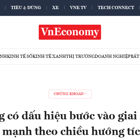
TIÊU & DÙNG
XE
VNE TV
TECH CONNECT
ÍNH
KINH TẾ SỐ
KINH TẾ XANH
THỊ TRƯỜNG
DOANH NGHIỆP
BẤT
CHỨNG KHOÁN
g có dấu hiệu bước vào giai
 mạnh theo chiều hướng tíc