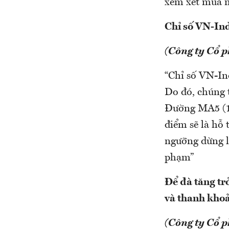
xem xét mua m
Chỉ số VN-Inde
(Công ty Cổ 
“Chỉ số VN-Ind
Do đó, chúng t
Đường MA5 (1.
điểm sẽ là hỗ 
ngưỡng dừng lỗ
phạm”
Để đà tăng tr
và thanh kho
(Công ty Cổ 