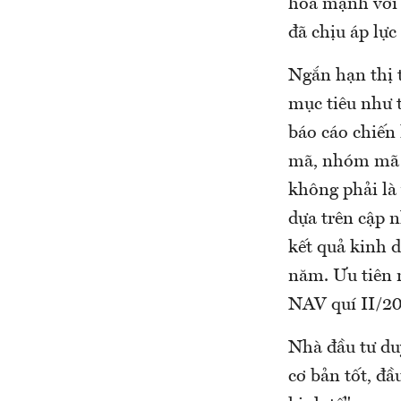
hóa mạnh với 
đã chịu áp lực
Ngắn hạn thị 
mục tiêu như 
báo cáo chiến 
mã, nhóm mã tí
không phải là 
dựa trên cập n
kết quả kinh d
năm. Ưu tiên n
NAV quí II/20
Nhà đầu tư duy
cơ bản tốt, đầ