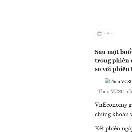
Sau một buổi
trong phiên 
so với phiên 
Theo VCSC, chỉ
VnEconomy giớ
chứng khoán v
Kết phiên ngà