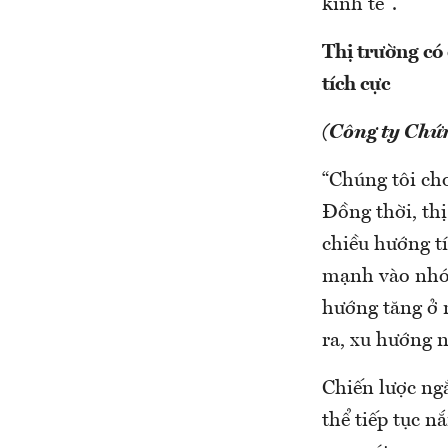
kinh tế".
Thị trường có
tích cực
(Công ty Chứ
“Chúng tôi cho
Đồng thời, th
chiều hướng tí
mạnh vào nhóm
hướng tăng ở 
ra, xu hướng
Chiến lược ng
thể tiếp tục 