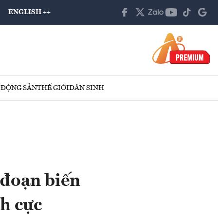
ENGLISH ++
 ĐỘNG SẢN
THẾ GIỚI
DÂN SINH
 đoạn biến
h cực