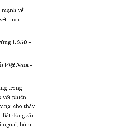
rũ mạnh về
 xét mua
 vùng 1.350 –
n Việt Nam -
ăng trong
o với phiên
tăng, cho thấy
h Bất động sản
ối ngoại, hôm