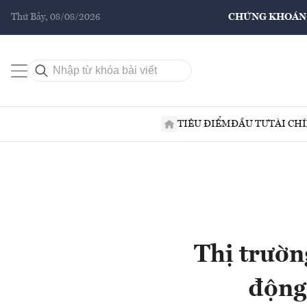
Thứ Bảy, 08/08/2026
CHỨNG KHOÁN
TIÊU ĐIỂM
ĐẦU TƯ
TÀI CH
Thị trườn
động