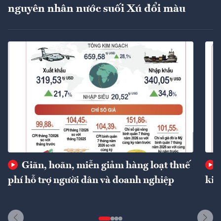
nguyên nhân nước suối Xú đổi màu
Giãn, hoãn, miễn giảm hàng loạt thuế
phí hỗ trợ người dân và doanh nghiệp
kin