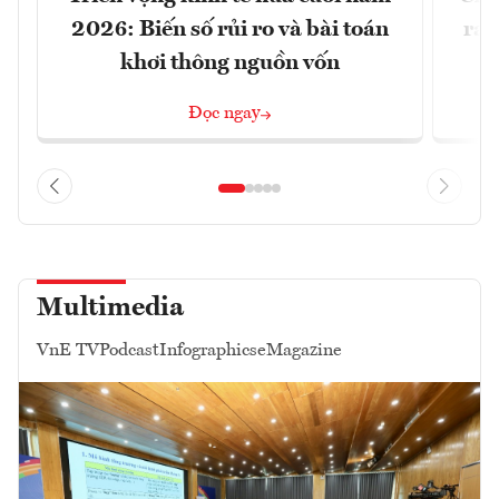
2026: Biến số rủi ro và bài toán
ra 
khơi thông nguồn vốn
Đọc ngay
Multimedia
VnE TV
Podcast
Infographics
eMagazine