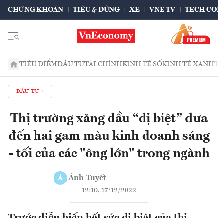
CHỨNG KHOÁN
TIÊU & DÙNG
XE
VNE TV
TECH CO
TIÊU ĐIỂM
ĐẦU TƯ
TÀI CHÍNH
KINH TẾ SỐ
KINH TẾ XANH
ĐẦU TƯ
Thị trường xăng dầu “dị biệt” đưa
đến hai gam màu kinh doanh sáng
- tối của các "ông lớn" trong ngành
Ánh Tuyết
Á
12:10, 17/12/2022
Trước diễn biến hết sức dị biệt của thị