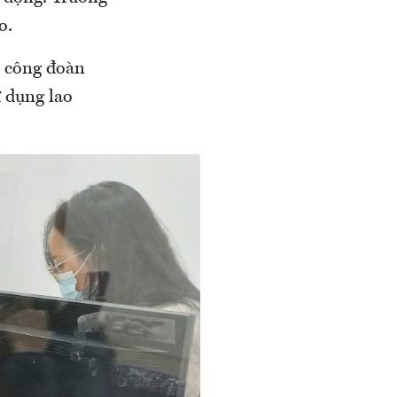
o.
, công đoàn
ử dụng lao