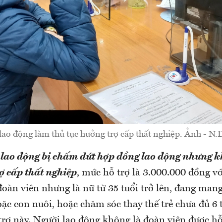
lao động làm thủ tục hưởng trợ cấp thất nghiệp. Ảnh - N
 lao động bị chấm dứt hợp đồng lao động nhưng k
ợ cấp thất nghiệp
, mức hỗ trợ là 3.000.000 đồng vớ
oàn viên nhưng là nữ từ 35 tuổi trở lên, đang mang
ặc con nuôi, hoặc chăm sóc thay thế trẻ chưa đủ 6 
rợ này. Người lao động không là đoàn viên được hỗ