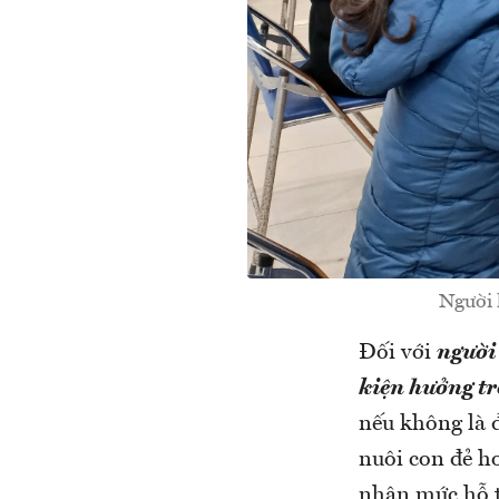
Người 
Đối với
người
kiện hưởng tr
nếu không là đ
nuôi con đẻ ho
nhận mức hỗ t