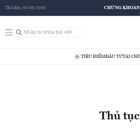
Thứ Bảy, 08/08/2026
CHỨNG KHOÁN
TIÊU ĐIỂM
ĐẦU TƯ
TÀI CH
Thủ tục