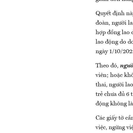
Quyết định này
đoàn, người la
hợp đồng lao 
lao động do do
ngày 1/10/202
Theo đó,
ngườ
viên; hoặc khô
thai, người la
trẻ chưa đủ 6 
động không là
Các giấy tờ cầ
việc, ngừng v