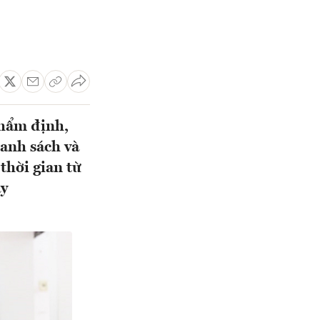
thẩm định,
anh sách và
thời gian từ
ày