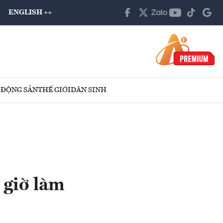
ENGLISH ++
 ĐỘNG SẢN
THẾ GIỚI
DÂN SINH
 giờ làm