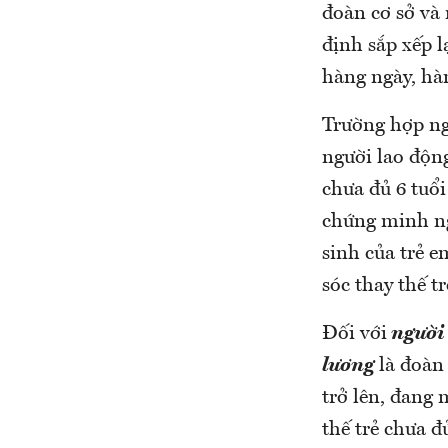
đoàn cơ sở và 
định sắp xếp l
hàng ngày, hà
Trường hợp ng
người lao độn
chưa đủ 6 tuổi
chứng minh ng
sinh của trẻ 
sóc thay thế t
Đối với
người 
lương
là đoàn 
trở lên, đang
thế trẻ chưa 