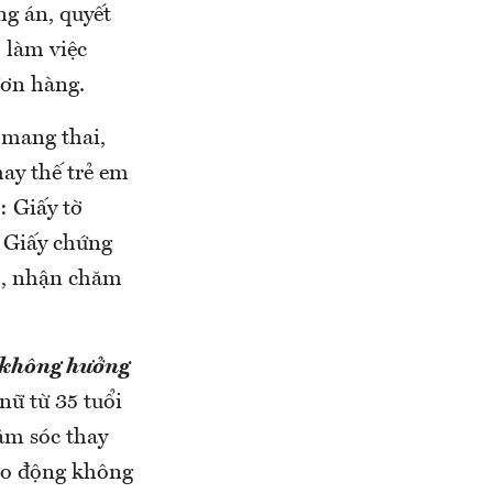
ng án, quyết
ờ làm việc
đơn hàng.
 mang thai,
ay thế trẻ em
: Giấy tờ
 Giấy chứng
o, nhận chăm
c không hưởng
nữ từ 35 tuổi
ăm sóc thay
lao động không