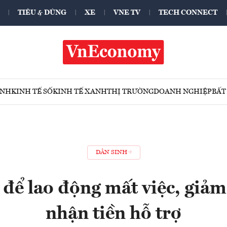
TIÊU & DÙNG
XE
VNE TV
TECH CONNECT
ÍNH
KINH TẾ SỐ
KINH TẾ XANH
THỊ TRƯỜNG
DOANH NGHIỆP
BẤT
DÂN SINH
 để lao động mất việc, giảm
nhận tiền hỗ trợ