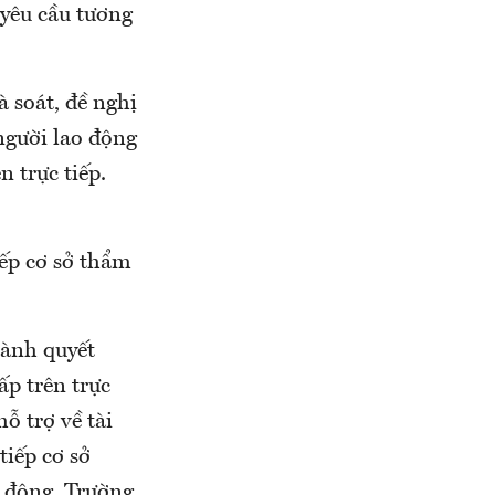
 yêu cầu tương
à soát, đề nghị
người lao động
n trực tiếp.
iếp cơ sở thẩm
hành quyết
ấp trên trực
ỗ trợ về tài
tiếp cơ sở
o động. Trường