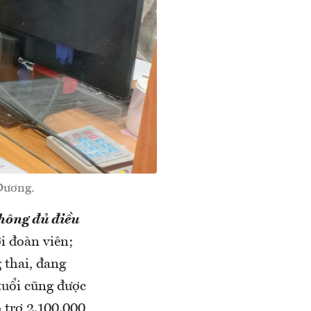
.Dương.
hông đủ điều
i đoàn viên;
 thai, đang
tuổi cũng được
 trợ 2.100.000