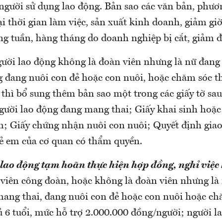
người sử dụng lao động. Bản sao các văn bản, phươ
ại thời gian làm việc, sản xuất kinh doanh, giảm gi
ng tuần, hàng tháng do doanh nghiệp bị cắt, giảm 
ười lao động không là đoàn viên nhưng là nữ đang
g đang nuôi con đẻ hoặc con nuôi, hoặc chăm sóc th
 thì bổ sung thêm bản sao một trong các giấy tờ sau
ười lao động đang mang thai; Giấy khai sinh hoặc
em; Giấy chứng nhận nuôi con nuôi; Quyết định gia
rẻ em của cơ quan có thẩm quyền.
lao động tạm hoãn thực hiện hợp đồng, nghỉ việ
viên công đoàn, hoặc không là đoàn viên nhưng là 
 mang thai, đang nuôi con đẻ hoặc con nuôi hoặc ch
đủ 6 tuổi, mức hỗ trợ 2.000.000 đồng/người; người 