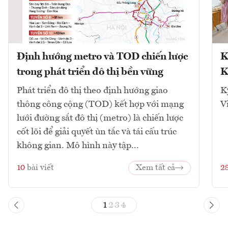
Định hướng metro và TOD chiến lược
K
trong phát triển đô thị bền vững
K
Phát triển đô thị theo định hướng giao
K
thông công cộng (TOD) kết hợp với mạng
V
lưới đường sắt đô thị (metro) là chiến lược
cốt lõi để giải quyết ùn tắc và tái cấu trúc
không gian. Mô hình này tập...
10
bài viết
Xem tất cả
2
1
2
3
4