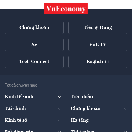
Chứng khoán
Tiêu & Dùng
Xe
VnE TV
Tech Connect
English ++
Tất cả chuyên mục
Kinh tế xanh
Tiêu điểm
Chuyển động xanh
Tài chính
Chứng khoán
Pháp lý
Ngân hàng
Doanh nghiệp niêm yết
Kinh tế số
Hạ tầng
Thương hiệu xanh
Thị trường vốn
Thị trường
Sản phẩm - Thị trường