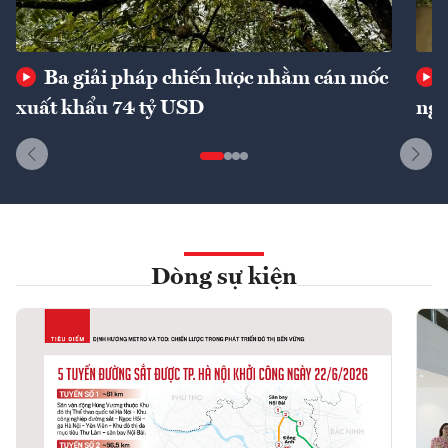
Ba giải pháp chiến lược nhằm cán mốc
xuất khẩu 74 tỷ USD
ngu
Dòng sự kiện