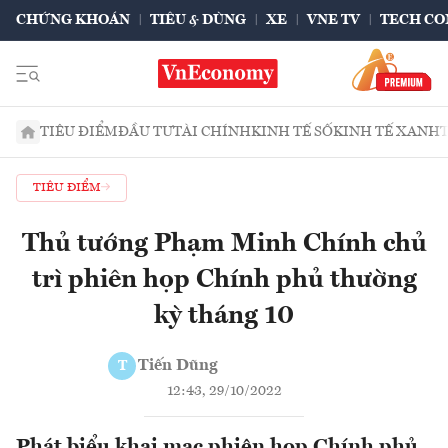
CHỨNG KHOÁN
TIÊU & DÙNG
XE
VNE TV
TECH CO
TIÊU ĐIỂM
ĐẦU TƯ
TÀI CHÍNH
KINH TẾ SỐ
KINH TẾ XANH
TIÊU ĐIỂM
Thủ tướng Phạm Minh Chính chủ
trì phiên họp Chính phủ thường
kỳ tháng 10
Tiến Dũng
T
12:43, 29/10/2022
Phát biểu khai mạc phiên họp Chính phủ