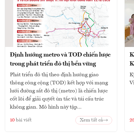
Định hướng metro và TOD chiến lược
K
trong phát triển đô thị bền vững
K
Phát triển đô thị theo định hướng giao
K
thông công cộng (TOD) kết hợp với mạng
V
lưới đường sắt đô thị (metro) là chiến lược
cốt lõi để giải quyết ùn tắc và tái cấu trúc
không gian. Mô hình này tập...
10
bài viết
Xem tất cả
2