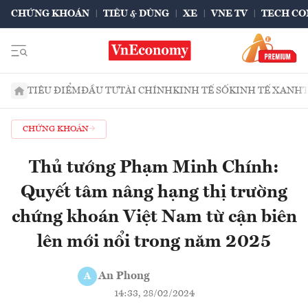
CHỨNG KHOÁN
TIÊU & DÙNG
XE
VNE TV
TECH CO
TIÊU ĐIỂM
ĐẦU TƯ
TÀI CHÍNH
KINH TẾ SỐ
KINH TẾ XANH
CHỨNG KHOÁN
Thủ tướng Phạm Minh Chính:
Quyết tâm nâng hạng thị trường
chứng khoán Việt Nam từ cận biên
lên mới nổi trong năm 2025
An Phong
A
14:33, 28/02/2024