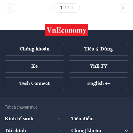
1
2
3
4
Chứng khoán
Tiêu & Dùng
Xe
VnE TV
Tech Connect
English ++
Tất cả chuyên mục
Kinh tế xanh
Tiêu điểm
Chuyển động xanh
Tài chính
Chứng khoán