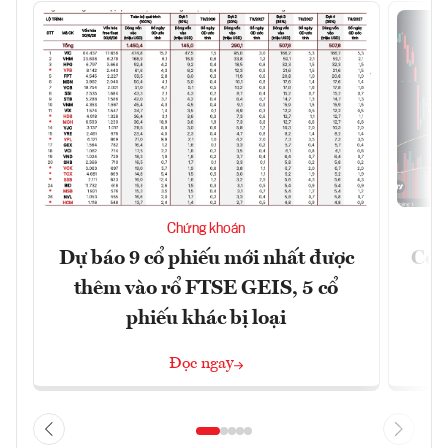
Chứng khoán
Dự báo 9 cổ phiếu mới nhất được
Có t
thêm vào rổ FTSE GEIS, 5 cổ
phiếu khác bị loại
Đọc ngay