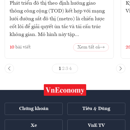
Phát triển đô thị theo định hướng giao
K
thông công cộng (TOD) kết hợp với mạng
V
lưới đường sắt đô thị (metro) là chiến lược
cốt lõi để giải quyết ùn tắc và tái cấu trúc
không gian. Mô hình này tập...
10
bài viết
Xem tất cả
2
1
2
3
4
Chứng khoán
Tiêu & Dùng
Xe
VnE TV