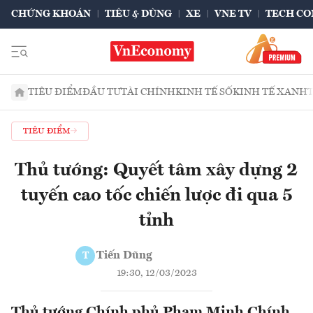
CHỨNG KHOÁN
TIÊU & DÙNG
XE
VNE TV
TECH CO
TIÊU ĐIỂM
ĐẦU TƯ
TÀI CHÍNH
KINH TẾ SỐ
KINH TẾ XANH
TIÊU ĐIỂM
Thủ tướng: Quyết tâm xây dựng 2
tuyến cao tốc chiến lược đi qua 5
tỉnh
Tiến Dũng
T
19:30, 12/03/2023
Thủ tướng Chính phủ Phạm Minh Chính