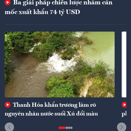
Ba giải pháp chiến lược nhằm cán
mốc xuất khẩu 74 tỷ USD
Thanh Hóa khẩn trương làm rõ
nguyên nhân nước suối Xú đổi màu
phí