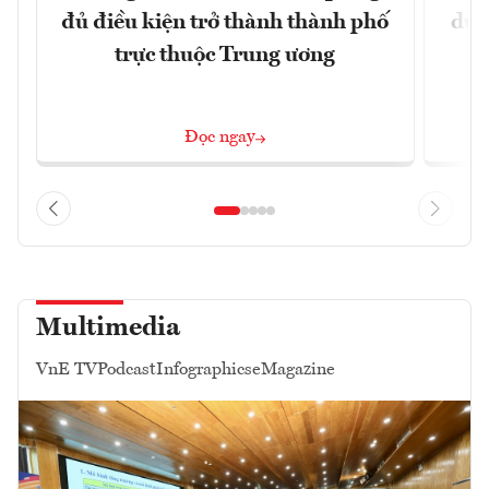
đủ điều kiện trở thành thành phố
dư 
trực thuộc Trung ương
Đọc ngay
Multimedia
VnE TV
Podcast
Infographics
eMagazine