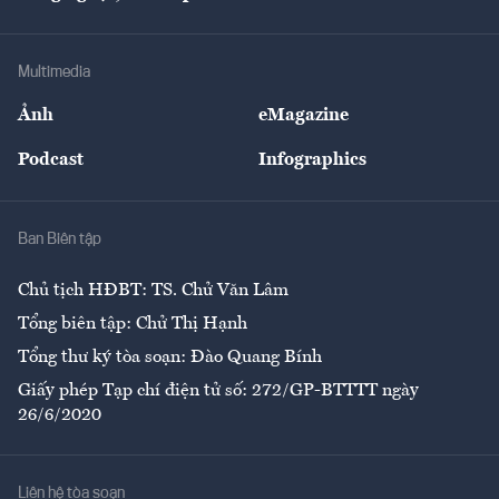
Doanh nhân
Tư vấn Tiêu & Dùng
Infographics
Hạ tầng
Sức khỏe
Khung pháp lý
Doanh nghiệp
Địa phương
Thị trường
Bảo hiểm
Multimedia
Sự kiện
Nhân lực
Ảnh
eMagazine
Đẹp +
An sinh
Podcast
Infographics
Giải trí
Y tế
Nhà
Ban Biên tập
Ẩm thực
Chủ tịch HĐBT: TS. Chử Văn Lâm
Tổng biên tập: Chử Thị Hạnh
Tổng thư ký tòa soạn: Đào Quang Bính
Giấy phép Tạp chí điện tử số: 272/GP-BTTTT ngày
26/6/2020
Liên hệ tòa soạn