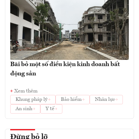
Bãi bỏ một số điều kiện kinh doanh bất
động sản
Xem thêm
Khung pháp lý
Bảo hiểm
Nhân lực
An sinh
Y tế
Đừng bỏ lỡ