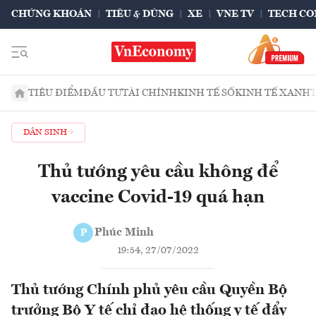
CHỨNG KHOÁN
TIÊU & DÙNG
XE
VNE TV
TECH CO
TIÊU ĐIỂM
ĐẦU TƯ
TÀI CHÍNH
KINH TẾ SỐ
KINH TẾ XANH
DÂN SINH
Thủ tướng yêu cầu không để
vaccine Covid-19 quá hạn
Phúc Minh
P
19:54, 27/07/2022
Thủ tướng Chính phủ yêu cầu Quyền Bộ
trưởng Bộ Y tế chỉ đạo hệ thống y tế đẩy