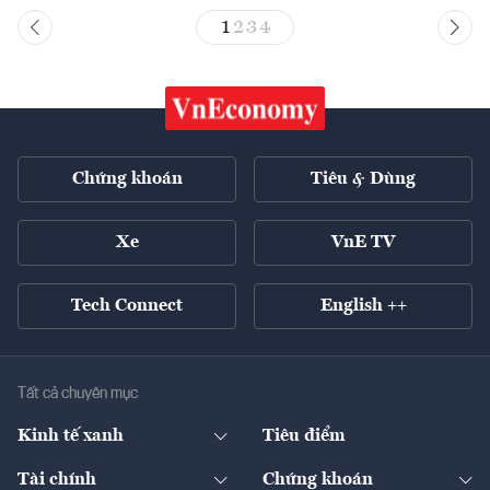
1
2
3
4
Chứng khoán
Tiêu & Dùng
Xe
VnE TV
Tech Connect
English ++
Tất cả chuyên mục
Kinh tế xanh
Tiêu điểm
Chuyển động xanh
Tài chính
Chứng khoán