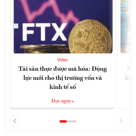
Video
Tài sản thực được mã hóa: Động
Huế
lực mới cho thị trường vốn và
lở 
kinh tế số
Đọc ngay