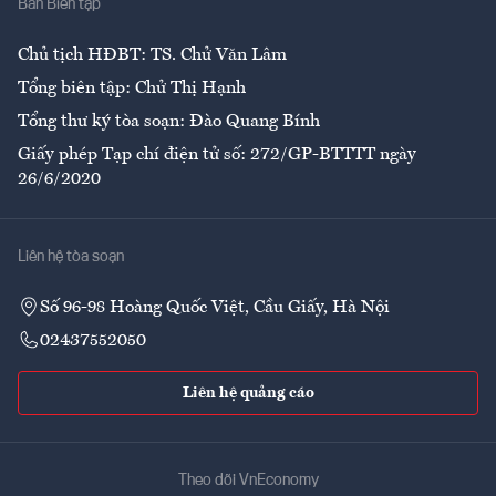
Ban Biên tập
Ẩm thực
Chủ tịch HĐBT: TS. Chử Văn Lâm
Tổng biên tập: Chử Thị Hạnh
Tổng thư ký tòa soạn: Đào Quang Bính
Giấy phép Tạp chí điện tử số: 272/GP-BTTTT ngày
26/6/2020
Liên hệ tòa soạn
Số 96-98 Hoàng Quốc Việt, Cầu Giấy, Hà Nội
02437552050
Liên hệ quảng cáo
Theo dõi VnEconomy