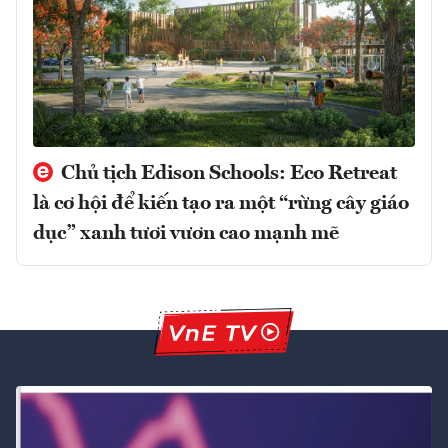
Chủ tịch Edison Schools: Eco Retreat
là cơ hội để kiến tạo ra một “rừng cây giáo
dục” xanh tươi vươn cao mạnh mẽ