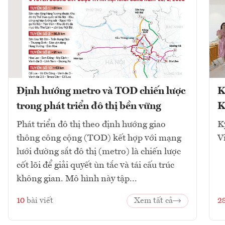
Định hướng metro và TOD chiến lược
K
trong phát triển đô thị bền vững
K
Phát triển đô thị theo định hướng giao
K
thông công cộng (TOD) kết hợp với mạng
V
lưới đường sắt đô thị (metro) là chiến lược
cốt lõi để giải quyết ùn tắc và tái cấu trúc
không gian. Mô hình này tập...
10
bài viết
Xem tất cả
2