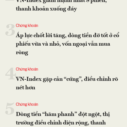
VN-Index giảm mạnh nhất 8 phiên,
thanh khoản xuống đáy
3
Chứng khoán
Áp lực chốt lời tăng, dòng tiền đỡ tốt ở cổ
phiếu vừa và nhỏ, vốn ngoại vẫn mua
ròng
4
Chứng khoán
VN-Index gặp cản “cứng”, điều chỉnh rõ
nét hơn
5
Chứng khoán
Dòng tiền “hãm phanh” đột ngột, thị
trường điều chỉnh diện rộng, thanh