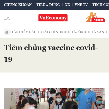
CHỨNG KHOÁN
TIÊU & DÙNG
XE
VNE TV
TECH CO
TIÊU ĐIỂM
ĐẦU TƯ
TÀI CHÍNH
KINH TẾ SỐ
KINH TẾ XANH
Tiêm chủng vaccine covid-
19