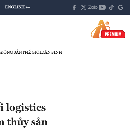
ENGLISH ++
 ĐỘNG SẢN
THẾ GIỚI
DÂN SINH
 logistics
m thủy sản