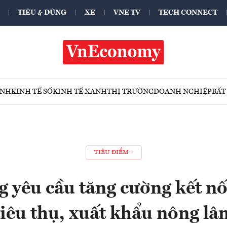
TIÊU & DÙNG
XE
VNE TV
TECH CONNECT
ÍNH
KINH TẾ SỐ
KINH TẾ XANH
THỊ TRƯỜNG
DOANH NGHIỆP
BẤT
TIÊU ĐIỂM
 yêu cầu tăng cường kết nối
tiêu thụ, xuất khẩu nông lâ