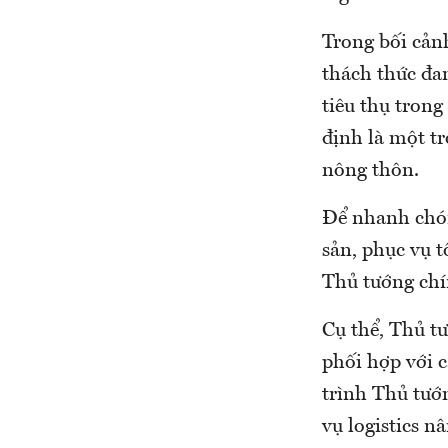
Trong bối cảnh
thách thức đan
tiêu thụ trong
định là một t
nông thôn.
Để nhanh chón
sản, phục vụ t
Thủ tướng chín
Cụ thể, Thủ t
phối hợp với 
trình Thủ tướ
vụ logistics 