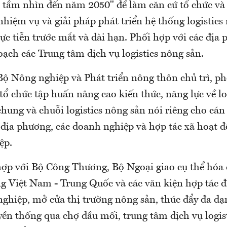
tầm nhìn đến năm 2050" để làm căn cứ tổ chức và 
nhiệm vụ và giải pháp phát triển hệ thống logistics
ực tiễn trước mắt và dài hạn. Phối hợp với các địa 
ạch các Trung tâm dịch vụ logistics nông sản.
Bộ Nông nghiệp và Phát triển nông thôn chủ trì, ph
 chức tập huấn nâng cao kiến thức, năng lực về log
hung và chuỗi logistics nông sản nói riêng cho cán
 địa phương, các doanh nghiệp và hợp tác xã hoạt đ
ệp.
 hợp với Bộ Công Thương, Bộ Ngoại giao cụ thể hóa 
g Việt Nam - Trung Quốc và các văn kiện hợp tác đã
nghiệp, mở cửa thị trường nông sản, thúc đẩy đa d
yền thống qua chợ đầu mối, trung tâm dịch vụ logis