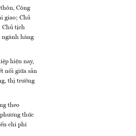
 thôn, Công
i giao; Chủ
 Chủ tịch
i ngành hàng
iệp hiện nay,
t nối giữa sản
g, thị trường
ng theo
c phương thức
ến chi phí