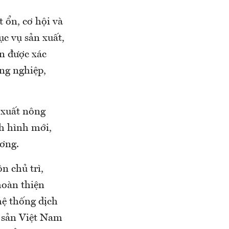
 ổn, cơ hội và
ục vụ sản xuất,
ần được xác
ng nghiệp,
 xuất nông
nh hình mới,
ương.
n chủ trì,
hoàn thiện
hệ thống dịch
g sản Việt Nam