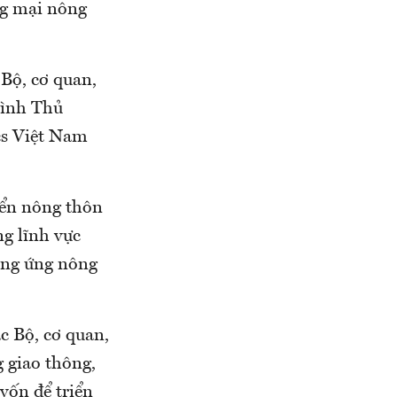
ng mại nông
 Bộ, cơ quan,
rình Thủ
ics Việt Nam
iển nông thôn
ng lĩnh vực
cung ứng nông
ác Bộ, cơ quan,
g giao thông,
vốn để triển