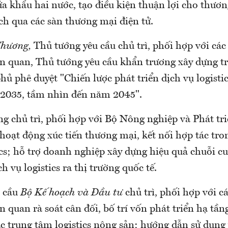
ửa khẩu hai nước, tạo điều kiện thuận lợi cho thươ
ch qua các sàn thương mại điện tử.
Thương,
Thủ tướng yêu cầu chủ trì, phối hợp với các
ên quan, Thủ tướng yêu cầu khẩn trương xây dựng t
ủ phê duyệt "Chiến lược phát triển dịch vụ logist
- 2035, tầm nhìn đến năm 2045".
g chủ trì, phối hợp với Bộ Nông nghiệp và Phát tr
oạt động xúc tiến thương mại, kết nối hợp tác tro
ics; hỗ trợ doanh nghiệp xây dựng hiệu quả chuỗi 
h vụ logistics ra thị trường quốc tế.
u cầu
Bộ Kế hoạch và Đầu tư
chủ trì, phối hợp với c
n quan rà soát cân đối, bố trí vốn phát triển hạ tần
c trung tâm logistics nông sản; hướng dẫn sử dụng 