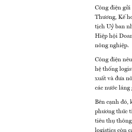
Công điện gửi
Thương, Kế ho
tịch Uỷ ban n
Hiệp hội Doan
nông nghiệp.
Công điện nêu 
hệ thống logis
xuất và đưa nô
các nước láng
Bên cạnh đó, 
phương thức t
tiêu thụ thông
logistics còn 