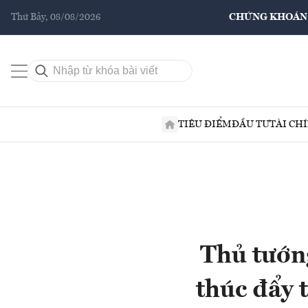
Thứ Bảy, 08/08/2026
CHỨNG KHOÁN
TIÊU ĐIỂM
ĐẦU TƯ
TÀI CH
Thủ tướng
thúc đẩy 