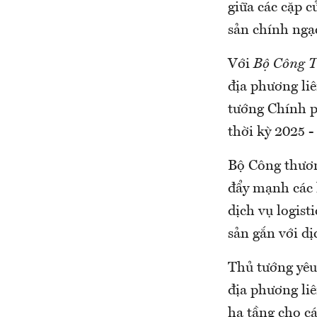
giữa các cặp c
sản chính ngạ
Với
Bộ Công 
địa phương li
tướng Chính ph
thời kỳ 2025 
Bộ Công thươn
đẩy mạnh các h
dịch vụ logist
sản gắn với dịc
Thủ tướng yê
địa phương liê
hạ tầng cho cá