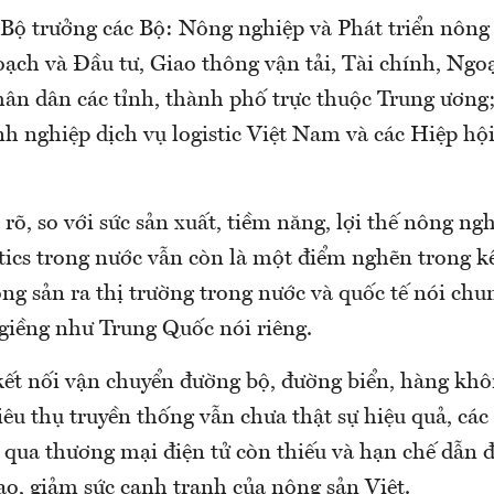
 Bộ trưởng các Bộ: Nông nghiệp và Phát triển nông
ạch và Đầu tư, Giao thông vận tải, Tài chính, Ngoạ
hân dân các tỉnh, thành phố trực thuộc Trung ương;
h nghiệp dịch vụ logistic Việt Nam và các Hiệp hộ
rõ, so với sức sản xuất, tiềm năng, lợi thế nông ngh
tics trong nước vẫn còn là một điểm nghẽn trong kế
ng sản ra thị trường trong nước và quốc tế nói chun
 giềng như Trung Quốc nói riêng.
kết nối vận chuyển đường bộ, đường biển, hàng khô
iêu thụ truyền thống vẫn chưa thật sự hiệu quả, cá
 qua thương mại điện tử còn thiếu và hạn chế dẫn đ
cao, giảm sức cạnh tranh của nông sản Việt.