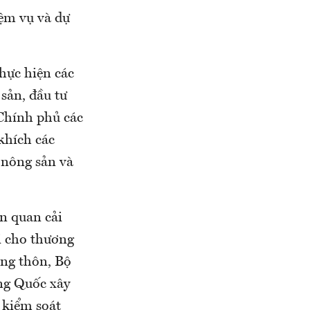
iệm vụ và dự
hực hiện các
 sản, đầu tư
Chính phủ các
khích các
s nông sản và
ên quan cải
ợi cho thương
ông thôn, Bộ
ng Quốc xây
 kiểm soát