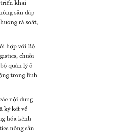
triển khai
 nông sản đáp
phương rà soát,
ối hợp với Bộ
istics, chuỗi
 bộ quản lý ở
ộng trong lĩnh
các nội dung
 ký kết về
ạng hóa kênh
tics nông sản