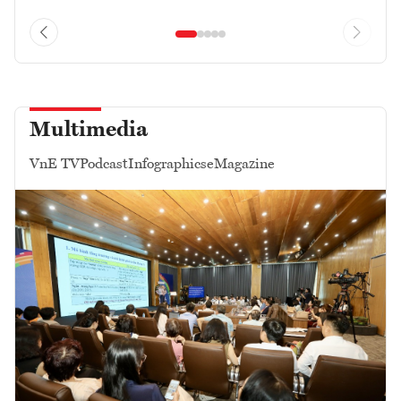
Multimedia
VnE TV
Podcast
Infographics
eMagazine