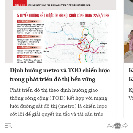
Định hướng metro và TOD chiến lược
K
trong phát triển đô thị bền vững
K
Phát triển đô thị theo định hướng giao
K
thông công cộng (TOD) kết hợp với mạng
V
lưới đường sắt đô thị (metro) là chiến lược
cốt lõi để giải quyết ùn tắc và tái cấu trúc
không gian. Mô hình này tập...