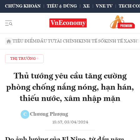
CHỨNG KHOÁN
TIÊU & DÙNG
XE
VNE TV
TECH CO
TIÊU ĐIỂM
ĐẦU TƯ
TÀI CHÍNH
KINH TẾ SỐ
KINH TẾ XANH
THỊ TRƯỜNG
Thủ tướng yêu cầu tăng cường
phòng chống nắng nóng, hạn hán,
thiếu nước, xâm nhập mặn
Chương Phượng
C
18:57, 03/04/2024
Do ảnh hưởng của El Nino, từ đầu năm