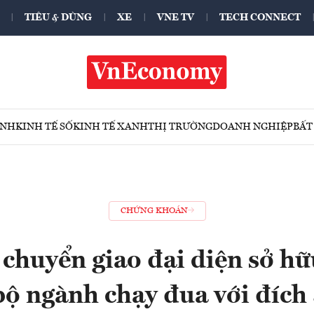
TIÊU & DÙNG
XE
VNE TV
TECH CONNECT
ÍNH
KINH TẾ SỐ
KINH TẾ XANH
THỊ TRƯỜNG
DOANH NGHIỆP
BẤT
CHỨNG KHOÁN
chuyển giao đại diện sở h
bộ ngành chạy đua với đíc