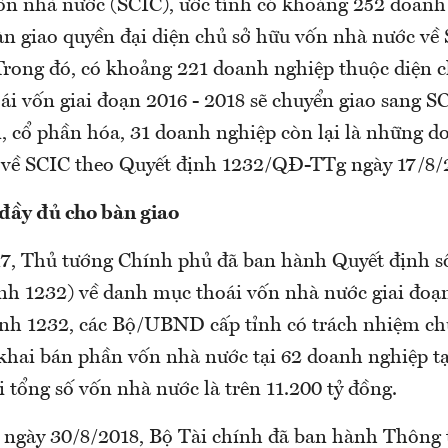
n nhà nước (SCIC), ước tính có khoảng 252 doanh
bàn giao quyền đại diện chủ sở hữu vốn nhà nước về
 Trong đó, có khoảng 221 doanh nghiệp thuộc diện 
hoái vốn giai đoạn 2016 - 2018 sẽ chuyển giao sang S
n, cổ phần hóa, 31 doanh nghiệp còn lại là những 
o về SCIC theo Quyết định 1232/QĐ-TTg ngày 17/8/
 đầy đủ cho bàn giao
7, Thủ tướng Chính phủ đã ban hành Quyết định 
nh 1232) về danh mục thoái vốn nhà nước giai đoạ
nh 1232, các Bộ/UBND cấp tỉnh có trách nhiệm ch
khai bán phần vốn nhà nước tại 62 doanh nghiệp tạ
 tổng số vốn nhà nước là trên 11.200 tỷ đồng.
, ngày 30/8/2018, Bộ Tài chính đã ban hành Thông 