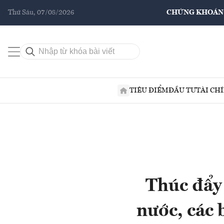
Thứ Sáu, 07/08/2026
CHỨNG KHOÁN
TIÊU ĐIỂM
ĐẦU TƯ
TÀI CH
Thúc đẩy 
nước, các 