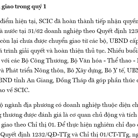
 giao trong quý 1
 điểm hiện tại, SCIC đã hoàn thành tiếp nhận quyền
à nước tại 31/62 doanh nghiệp theo Quyết định 123
còn lại chưa được chuyển giao từ các bộ, UBND cấp
 trình giải quyết và hoàn thiện thủ tục. Nhiều buổi
 với các Bộ Công Thương, Bộ Văn hóa - Thể thao - D
̀ Phát triển Nông thôn, Bộ Xây dựng, Bộ Y tế, 
ND tỉnh An Giang, Đồng Tháp đã góp phần thúc
ao về SCIC.
bộ ngành địa phương có doanh nghiệp thuộc diện ch
 thương được đánh giá là cơ quan chủ động và tích
 giao theo Chỉ thị 01. Để thực hiện nghiêm chỉ đạo
 Quyết định 1232/QĐ-TTg và Chỉ thị 01/CT-TTg, n