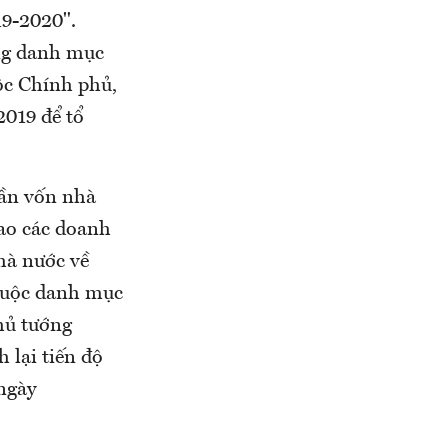
19-2020".
ững danh mục
ộc Chính phủ,
2019 để tổ
hần vốn nhà
ao các doanh
hà nước về
thuộc danh mục
hủ tướng
 lại tiến độ
ngày