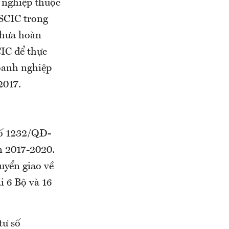
 nghiệp thuộc
 SCIC trong
chưa hoàn
CIC để thực
doanh nghiệp
2017.
số 1232/QĐ-
n 2017-2020.
uyển giao về
i 6 Bộ và 16
tư số