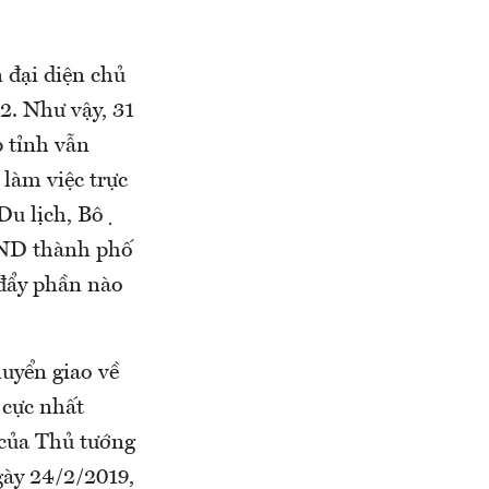
 đại diện chủ
2. Như vậy, 31
 tỉnh vẫn
 làm việc trực
u lịch, Bộ
UBND thành phố
 đẩy phần nào
uyển giao về
 cực nhất
 của Thủ tướng
gày 24/2/2019,