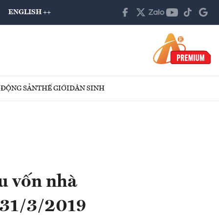
ENGLISH ++
 ĐỘNG SẢN
THẾ GIỚI
DÂN SINH
ữu vốn nhà
h 31/3/2019