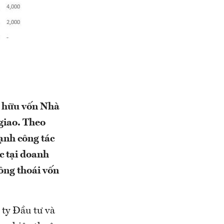
ở hữu vốn Nhà
 giao. Theo
ạnh công tác
ớc tại doanh
ông thoái vốn
ty Đầu tư và