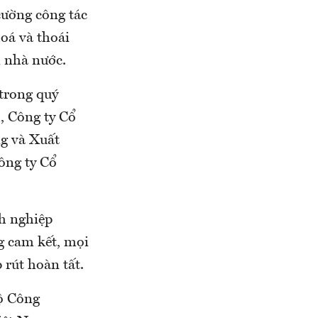
cường công tác
hoá và thoái
 nhà nước.
trong quý
, Công ty Cổ
g và Xuất
ông ty Cổ
nh nghiệp
g cam kết, mọi
 rút hoàn tất.
Bộ Công