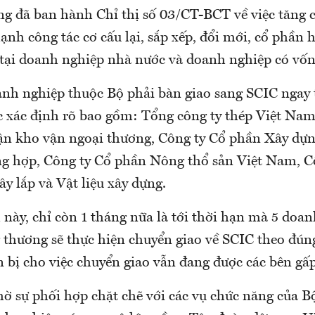
g đã ban hành Chỉ thị số 03/CT-BCT về việc tăng 
ạnh công tác cơ cấu lại, sắp xếp, đổi mới, cổ phần 
tại doanh nghiệp nhà nước và doanh nghiệp có vốn
anh nghiệp thuộc Bộ phải bàn giao sang SCIC ngay 
c xác định rõ bao gồm: Tổng công ty thép Việt Nam
n kho vận ngoại thương, Công ty Cổ phần Xây dựn
g hợp, Công ty Cổ phần Nông thổ sản Việt Nam, C
y lắp và Vật liệu xây dựng.
này, chỉ còn 1 tháng nữa là tới thời hạn mà 5 doa
 thương sẽ thực hiện chuyển giao về SCIC theo đún
 bị cho việc chuyển giao vẫn đang được các bên gấp
̀ sự phối hợp chặt chẽ với các vụ chức năng của 