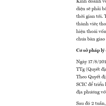
Kinh doanh vố
diện sẽ phải 
thời gian tới.
thành việc t
hiện thoái vố
chưa bàn gia
Cơ sở pháp lý
Ngày 17/8/201
TTg (Quyết đị
Theo Quyết đị
SCIC để triển 
địa phương với
Sau đó 2 tuần