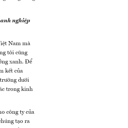
doanh nghiệp
 Việt Nam mà
ng tôi cũng
ưởng xanh. Để
m kết của
 trường dưới
ác trong kinh
ho công ty của
chúng tạo ra