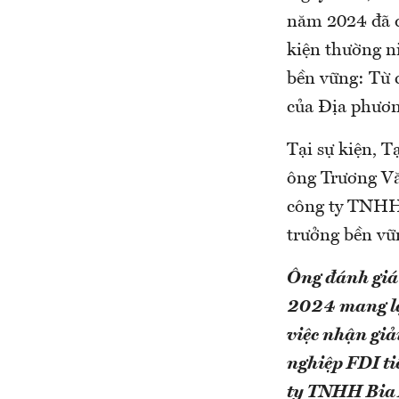
năm 2024 đã d
kiện thường ni
bền vững: Từ c
của Địa phươn
Tại sự kiện, 
ông Trương V
công ty TNHH 
trưởng bền vữ
Ông đánh giá 
2024 mang lạ
việc
nhận giả
nghiệp FDI ti
ty TNHH Bia 