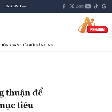
ENGLISH ++
 ĐỘNG SẢN
THẾ GIỚI
DÂN SINH
g thuận để
mục tiêu