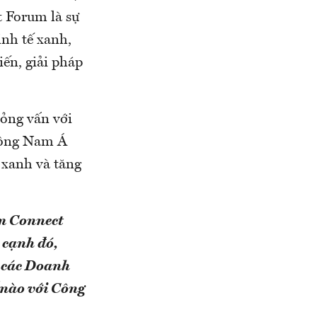
 Forum là sự
inh tế xanh,
iến, giải pháp
ỏng vấn với
Đông Nam Á
 xanh và tăng
am Connect
 cạnh đó,
 các Doanh
 nào với Công