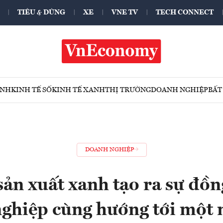
TIÊU & DÙNG
XE
VNE TV
TECH CONNECT
ÍNH
KINH TẾ SỐ
KINH TẾ XANH
THỊ TRƯỜNG
DOANH NGHIỆP
BẤT
DOANH NGHIỆP
sản xuất xanh tạo ra sự đồn
ghiệp cùng hướng tới một 