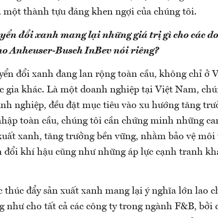
à một thành tựu đáng khen ngợi của chúng tôi.
yển đổi xanh mang lại những giá trị gì cho các 
ho Anheuser-Busch InBev nói riêng?
ển đổi xanh đang lan rộng toàn cầu, không chỉ ở
c gia khác. Là một doanh nghiệp tại Việt Nam, chú
nh nghiệp, đều đặt mục tiêu vào xu hướng tăng tr
nhập toàn cầu, chúng tôi cần chứng minh những ca
xuất xanh, tăng trưởng bền vững, nhằm bảo vệ môi
ến đổi khí hậu cũng như những áp lực cạnh tranh kh
ệc thúc đẩy sản xuất xanh mang lại ý nghĩa lớn lao c
g như cho tất cả các công ty trong ngành F&B, bởi 