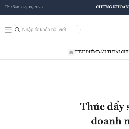
Thứ Sáu, 07/08/2026
CHỨNG KHOÁN
TIÊU ĐIỂM
ĐẦU TƯ
TÀI CH
Thúc đẩy 
doanh n