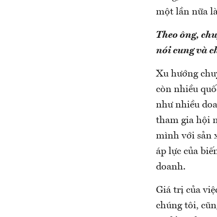
một lần nữa l
Theo ông, chu
nói cung và c
Xu hướng chuy
còn nhiều quố
như nhiều doa
tham gia hội 
mình với sản 
áp lực của bi
doanh.
Giá trị của vi
chúng tôi, cũn