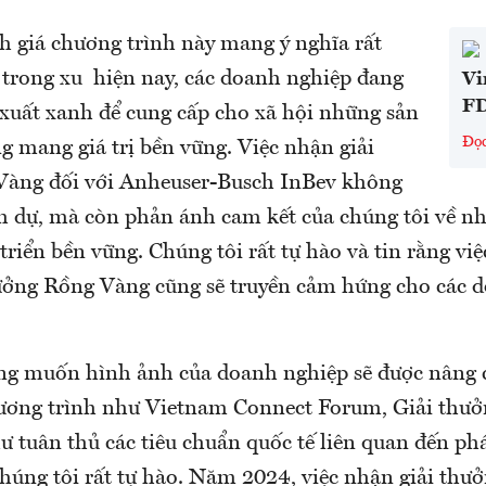
h giá chương trình này mang ý nghĩa rất
ì trong xu hiện nay, các doanh nghiệp đang
Vi
FD
 xuất xanh để cung cấp cho xã hội những sản
Đọ
g mang giá trị bền vững. Việc nhận giải
Vàng đối với Anheuser-Busch InBev không
nh dự, mà còn phản ánh cam kết của chúng tôi về nh
triển bền vững. Chúng tôi rất tự hào và tin rằng việ
thưởng Rồng Vàng cũng sẽ truyền cảm hứng cho các 
g muốn hình ảnh của doanh nghiệp sẽ được nâng c
hương trình như Vietnam Connect Forum, Giải thư
 tuân thủ các tiêu chuẩn quốc tế liên quan đến phá
 chúng tôi rất tự hào. Năm 2024, việc nhận giải th