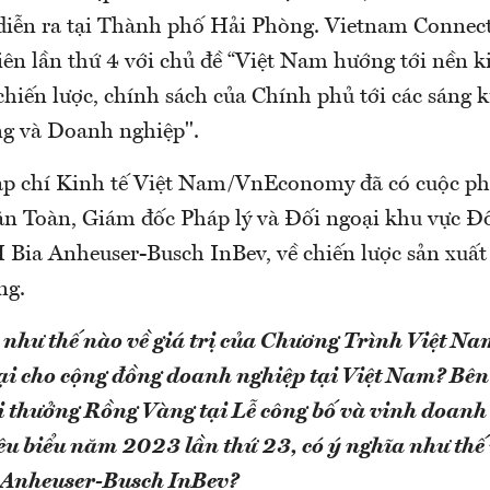
iễn ra tại Thành phố Hải Phòng. Vietnam Connect
ên lần thứ 4 với chủ đề “Việt Nam hướng tới nền k
hiến lược, chính sách của Chính phủ tới các sáng k
g và Doanh nghiệp".
Tạp chí Kinh tế Việt Nam/VnEconomy đã có cuộc ph
ăn Toàn, Giám đốc Pháp lý và Đối ngoại khu vực 
Bia Anheuser-Busch InBev, về chiến lược sản xuất
ng.
như thế nào về giá trị của Chương Trình Việt N
i cho cộng đồng doanh nghiệp tại Việt Nam? Bên
i thưởng Rồng Vàng tại Lễ công bố và
vinh doanh
êu biểu năm 2023 lần thứ 23, có ý nghĩa như thế
Anheuser-Busch InBev?