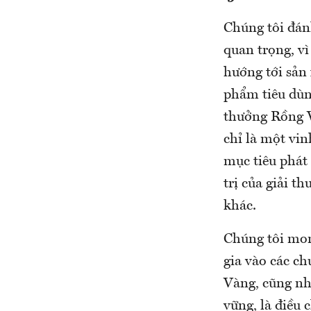
Chúng tôi đán
quan trọng, v
hướng tới sản
phẩm tiêu dùn
thưởng Rồng 
chỉ là một vi
mục tiêu phát 
trị của giải 
khác.
Chúng tôi mon
gia vào các c
Vàng, cũng như
vững, là điều