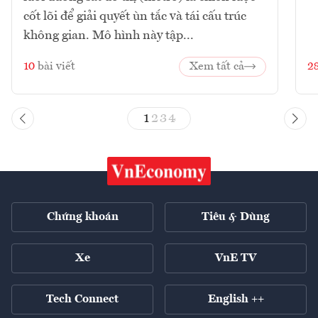
cốt lõi để giải quyết ùn tắc và tái cấu trúc
không gian. Mô hình này tập...
10
bài viết
Xem tất cả
2
1
2
3
4
Chứng khoán
Tiêu & Dùng
Xe
VnE TV
Tech Connect
English ++