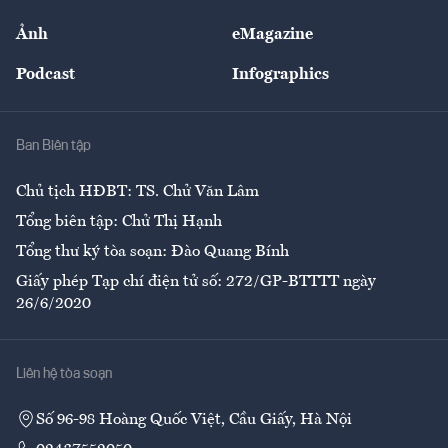
Sự kiện
Nhân lực
Ảnh
eMagazine
Đẹp +
An sinh
Podcast
Infographics
Giải trí
Y tế
Nhà
Ban Biên tập
Ẩm thực
Chủ tịch HĐBT: TS. Chử Văn Lâm
Tổng biên tập: Chử Thị Hạnh
Tổng thư ký tòa soạn: Đào Quang Bính
Giấy phép Tạp chí điện tử số: 272/GP-BTTTT ngày
26/6/2020
Liên hệ tòa soạn
Số 96-98 Hoàng Quốc Việt, Cầu Giấy, Hà Nội