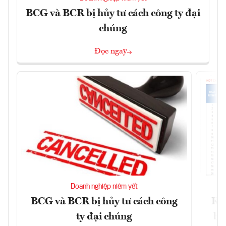
BCG và BCR bị hủy tư cách công ty đại
chúng
Đọc ngay
Doanh nghiệp niêm yết
BCG và BCR bị hủy tư cách công
Kh
ty đại chúng
ba