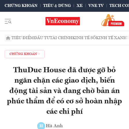
CHỨNG KHOÁN
TIÊU & DÙNG
XE
VNE TV
TECH CO
TIÊU ĐIỂM
ĐẦU TƯ
TÀI CHÍNH
KINH TẾ SỐ
KINH TẾ XANH
CHỨNG KHOÁN
ThuDuc House đã được gỡ bỏ
ngăn chặn các giao dịch, biến
động tài sản và đang chờ bản án
phúc thẩm để có cơ sở hoàn nhập
các chi phí
Hà Anh
H