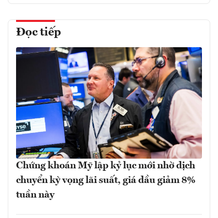
Đọc tiếp
Chứng khoán Mỹ lập kỷ lục mới nhờ dịch
chuyển kỳ vọng lãi suất, giá dầu giảm 8%
tuần này