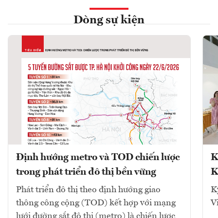
Dòng sự kiện
Định hướng metro và TOD chiến lược
K
trong phát triển đô thị bền vững
K
Phát triển đô thị theo định hướng giao
K
thông công cộng (TOD) kết hợp với mạng
V
lưới đường sắt đô thị (metro) là chiến lược