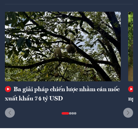
Ba giải pháp chiến lược nhằm cán mốc
xuất khẩu 74 tỷ USD
ngu