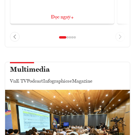
Đọc ngay
Multimedia
VnE TV
Podcast
Infographics
eMagazine