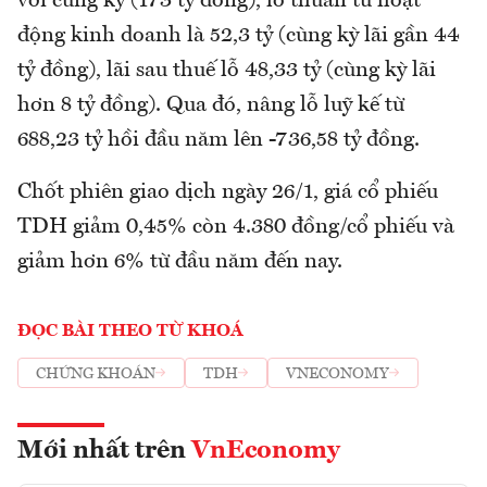
với cùng kỳ (173 tỷ đồng), lỗ thuần từ hoạt
động kinh doanh là 52,3 tỷ (cùng kỳ lãi gần 44
tỷ đồng), lãi sau thuế lỗ 48,33 tỷ (cùng kỳ lãi
hơn 8 tỷ đồng). Qua đó, nâng lỗ luỹ kế từ
688,23 tỷ hồi đầu năm lên -736,58 tỷ đồng.
Chốt phiên giao dịch ngày 26/1, giá cổ phiếu
TDH giảm 0,45% còn 4.380 đồng/cổ phiếu và
giảm hơn 6% từ đầu năm đến nay.
ĐỌC BÀI THEO TỪ KHOÁ
CHỨNG KHOÁN
TDH
VNECONOMY
Mới nhất trên
VnEconomy