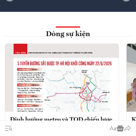
Dòng sự kiện
Định hướng metro và TOD chiến lược
K
trong phát triển đô thị bền vững
K