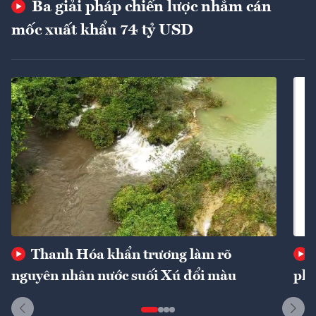
Ba giải pháp chiến lược nhằm cán
mốc xuất khẩu 74 tỷ USD
Thanh Hóa khẩn trương làm rõ
nguyên nhân nước suối Xú đổi màu
phí