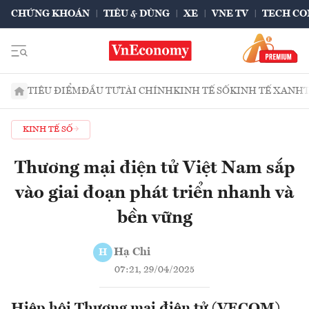
CHỨNG KHOÁN
TIÊU & DÙNG
XE
VNE TV
TECH CO
TIÊU ĐIỂM
ĐẦU TƯ
TÀI CHÍNH
KINH TẾ SỐ
KINH TẾ XANH
KINH TẾ SỐ
Thương mại điện tử Việt Nam sắp
vào giai đoạn phát triển nhanh và
bền vững
Hạ Chi
H
07:21, 29/04/2025
Hiệp hội Thương mại điện tử (VECOM)