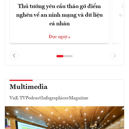
Thủ tướng yêu cầu tháo gỡ điểm
Ho
nghẽn về an ninh mạng và dữ liệu
với
cá nhân
Đọc ngay
Multimedia
VnE TV
Podcast
Infographics
eMagazine