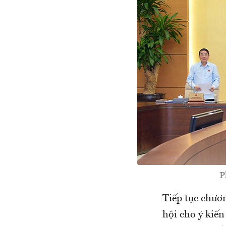
P
Tiếp tục chươ
hội cho ý kiế