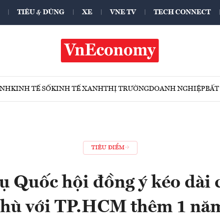
TIÊU & DÙNG
XE
VNE TV
TECH CONNECT
ÍNH
KINH TẾ SỐ
KINH TẾ XANH
THỊ TRƯỜNG
DOANH NGHIỆP
BẤT
TIÊU ĐIỂM
 Quốc hội đồng ý kéo dài 
thù với TP.HCM thêm 1 nă