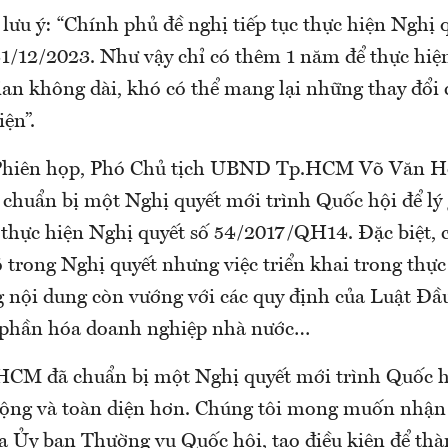
 lưu ý: “Chính phủ đề nghị tiếp tục thực hiện Nghị 
31/12/2023. Như vậy chỉ có thêm 1 năm để thực hiện
ian không dài, khó có thể mang lại những thay đổi 
iện”.
 Phiên họp, Phó Chủ tịch UBND Tp.HCM Võ Văn Ho
chuẩn bị một Nghị quyết mới trình Quốc hội để lý 
c thực hiện Nghị quyết số 54/2017/QH14. Đặc biệt, 
 trong Nghị quyết nhưng việc triển khai trong thự
g nội dung còn vướng với các quy định của Luật Đầ
 phần hóa doanh nghiệp nhà nước…
.HCM đã chuẩn bị một Nghị quyết mới trình Quốc 
ộng và toàn diện hơn. Chúng tôi mong muốn nhận
ủa Ủy ban Thường vụ Quốc hội, tạo điều kiện để th