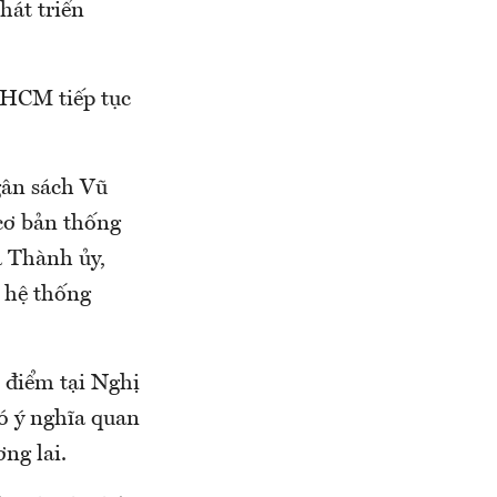
hát triển
.HCM tiếp tục
gân sách Vũ
cơ bản thống
a Thành ủy,
 hệ thống
 điểm tại Nghị
có ý nghĩa quan
ng lai.