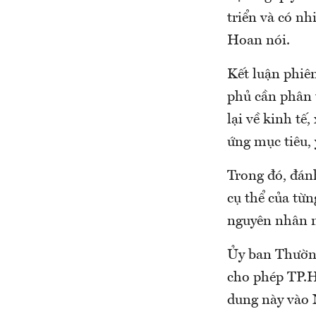
triển và có n
Hoan nói.
Kết luận phiê
phủ cần phân 
lại về kinh tế
ứng mục tiêu,
Trong đó, đánh
cụ thể của từn
nguyên nhân m
Ủy ban Thường
cho phép TP.H
dung này vào 