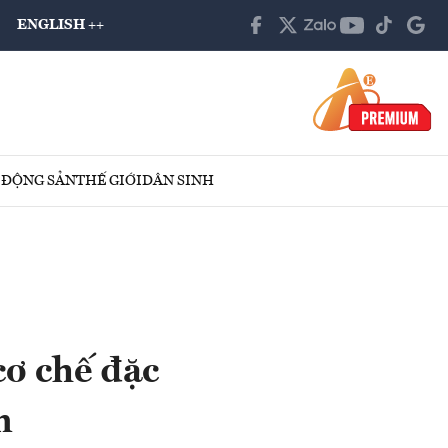
ENGLISH ++
 ĐỘNG SẢN
THẾ GIỚI
DÂN SINH
cơ chế đặc
m