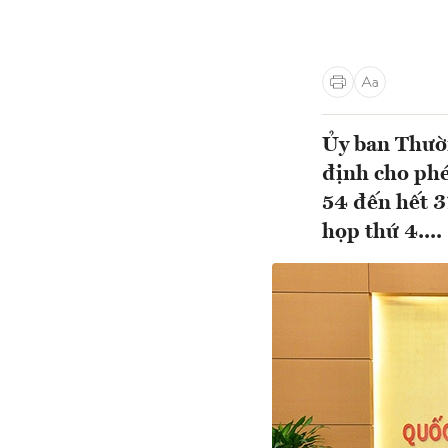
Ủy ban Thườn
định cho phé
54 đến hết 3
họp thứ 4....