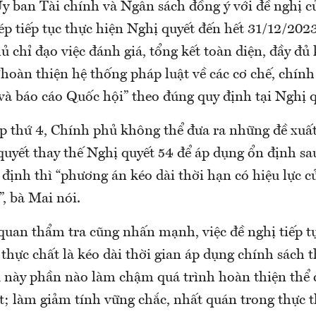
y ban Tài chính và Ngân sách đồng ý với đề nghị 
ép tiếp tục thực hiện Nghị quyết đến hết 31/12/202
 chỉ đạo việc đánh giá, tổng kết toàn diện, đầy đủ 
“hoàn thiện hệ thống pháp luật về các cơ chế, chính
 và báo cáo Quốc hội” theo đúng quy định tại Nghị 
ọp thứ 4, Chính phủ không thể đưa ra những đề xuấ
uyết thay thế Nghị quyết 54 để áp dụng ổn định sau
định thì “phương án kéo dài thời hạn có hiệu lực c
”, bà Mai nói.
quan thẩm tra cũng nhấn mạnh, việc đề nghị tiếp t
thực chất là kéo dài thời gian áp dụng chính sách t
u này phần nào làm chậm quá trình hoàn thiện thể 
t; làm giảm tính vững chắc, nhất quán trong thực t