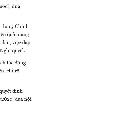
ước", ông
i lưu ý Chính
hiệu quả mang
i dân, việc đáp
Nghị quyết.
ích tác động
n, chỉ rõ
quyết định
/2023, đưa nội