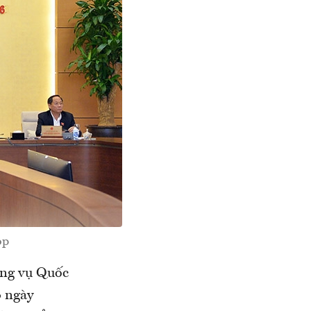
ọp
ờng vụ Quốc
4 ngày