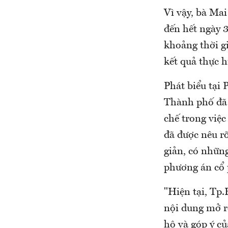
Vì vậy, bà Mai
đến hết ngày 
khoảng thời g
kết quả thực h
Phát biểu tại
Thành phố đã 
chế trong việ
đã được nêu rõ
giản, có nhữn
phương án cổ
"Hiện tại, Tp
nội dung mở r
hộ và góp ý c