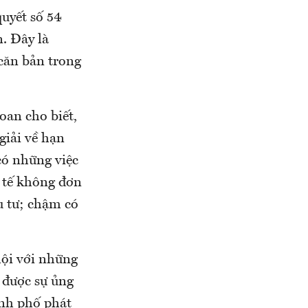
quyết số 54
. Đây là
căn bản trong
an cho biết,
giải về hạn
có những việc
c tế không đơn
u tư; chậm có
hội với những
 được sự ủng
ành phố phát