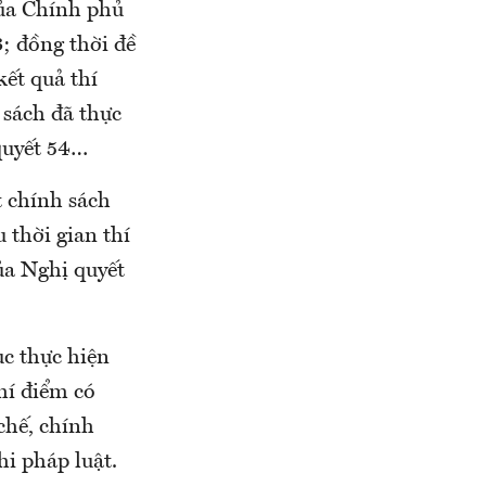
của Chính phủ
3; đồng thời đề
kết quả thí
 sách đã thực
quyết 54…
t chính sách
 thời gian thí
ủa Nghị quyết
ục thực hiện
hí điểm có
chế, chính
hi pháp luật.