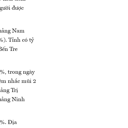
người được
 Quảng Nam
). Tỉnh có tỷ
Bến Tre
7%, trong ngày
tiêm nhắc mũi 2
ảng Trị
Quảng Ninh
7%. Địa