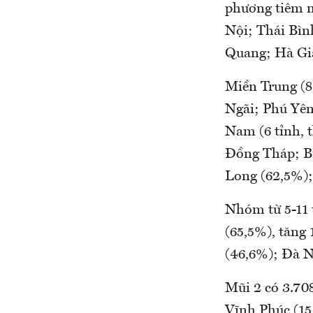
phương tiêm m
Nội; Thái Bì
Quang; Hà Gia
Miền Trung (
Ngãi; Phú Yên
Nam (6 tỉnh, 
Đồng Tháp; Bì
Long (62,5%);
Nhóm từ 5-11 t
(65,5%), tăng
(46,6%); Đà 
Mũi 2 có 3.708
Vĩnh Phúc (1