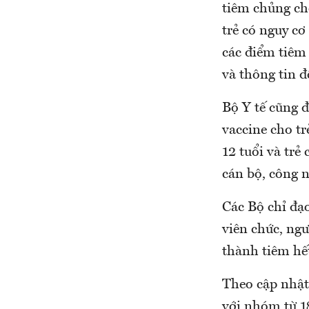
tiêm chủng cho
trẻ có nguy cơ
các điểm tiêm 
và thông tin đ
Bộ Y tế cũng 
vaccine cho tr
12 tuổi và tr
cán bộ, công 
Các Bộ chỉ đạ
viên chức, ng
thành tiêm hết
Theo cập nhật 
với nhóm từ 18