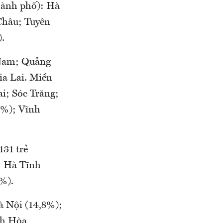
hành phố): Hà
Châu; Tuyên
.
 Nam; Quảng
ia Lai. Miền
i; Sóc Trăng;
3%); Vĩnh
131 trẻ
; Hà Tĩnh
%).
à Nội (14,8%);
nh Hòa