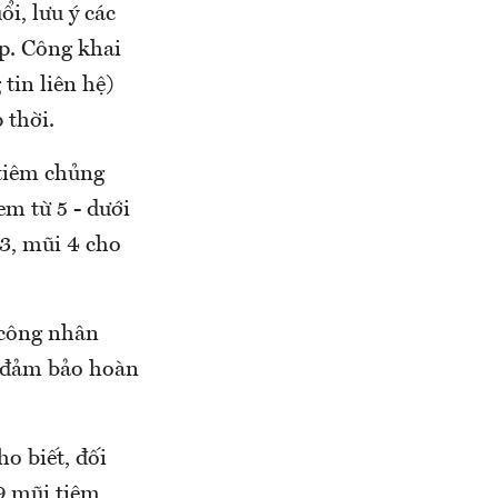
ổi, lưu ý các
ấp. Công khai
tin liên hệ)
 thời.
 tiêm chủng
em từ 5 - dưới
3, mũi 4 cho
 công nhân
h đảm bảo hoàn
o biết, đối
09 mũi tiêm