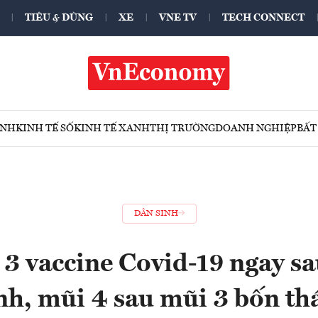
TIÊU & DÙNG
XE
VNE TV
TECH CONNECT
ÍNH
KINH TẾ SỐ
KINH TẾ XANH
THỊ TRƯỜNG
DOANH NGHIỆP
BẤT
DÂN SINH
3 vaccine Covid-19 ngay sa
nh, mũi 4 sau mũi 3 bốn th