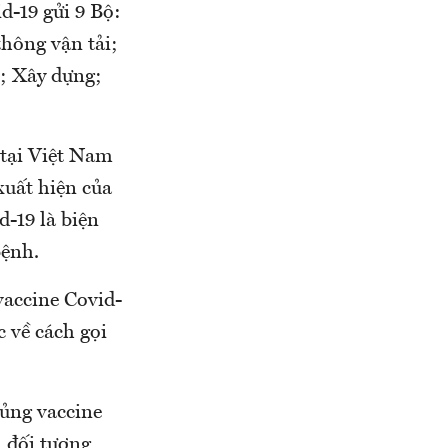
d-19 gửi 9 Bộ:
hông vận tải;
i; Xây dựng;
 tại Việt Nam
xuất hiện của
-19 là biện
bệnh.
vaccine Covid-
c về cách gọi
hủng vaccine
 đối tượng,