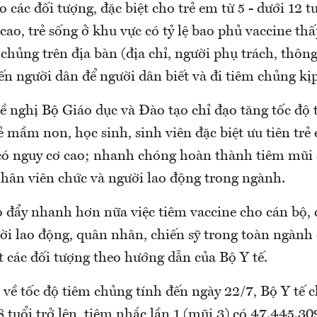
 các đối tượng, đặc biệt cho trẻ em từ 5 - dưới 12 tu
 cao, trẻ sống ở khu vực có tỷ lệ bao phủ vaccine th
chủng trên địa bàn (địa chỉ, người phụ trách, thông 
ến người dân để người dân biết và đi tiêm chủng kịp
đề nghị Bộ Giáo dục và Đào tạo chỉ đạo tăng tốc độ
ẻ mầm non, học sinh, sinh viên đặc biệt ưu tiên trẻ 
ẻ có nguy cơ cao; nhanh chóng hoàn thành tiêm mũi 
nhân viên chức và người lao động trong ngành.
o đẩy nhanh hơn nữa việc tiêm vaccine cho cán bộ,
ười lao động, quân nhân, chiến sỹ trong toàn ngàn
 các đối tượng theo hướng dẫn của Bộ Y tế.
về tốc độ tiêm chủng tính đến ngày 22/7, Bộ Y tế ch
 tuổi trở lên, tiêm nhắc lần 1 (mũi 3) có 47.445.3