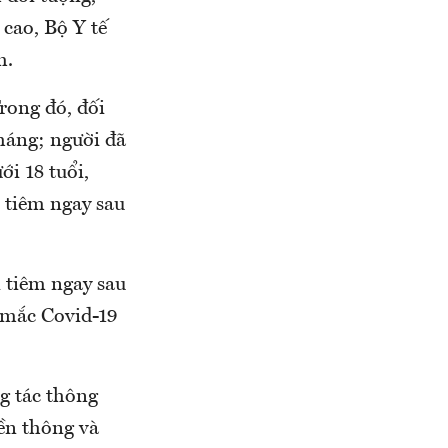
 cao, Bộ Y tế
m.
rong đó, đối
tháng; người đã
ới 18 tuổi,
 tiêm ngay sau
 tiêm ngay sau
ã mắc Covid-19
g tác thông
yền thông và