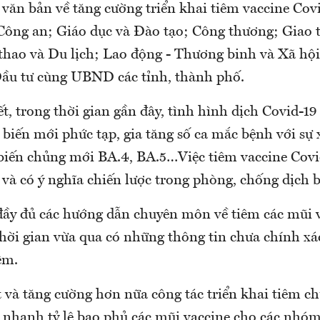
 văn bản về tăng cường triển khai tiêm vaccine Covi
ông an; Giáo dục và Đào tạo; Công thương; Giao t
thao và Du lịch; Lao động - Thương binh và Xã hộ
ầu tư cùng UBND các tỉnh, thành phố.
ết, trong thời gian gần đây, tình hình dịch Covid-19
biến mới phức tạp, gia tăng số ca mắc bệnh với sự 
biến chủng mới BA.4, BA.5…Việc tiêm vaccine Covid
 và có ý nghĩa chiến lược trong phòng, chống dịch 
 đầy đủ các hướng dẫn chuyên môn về tiêm các mũi 
thời gian vừa qua có những thông tin chưa chính xá
êm.
 và tăng cường hơn nữa công tác triển khai tiêm c
g nhanh tỷ lệ bao phủ các mũi vaccine cho các nhóm