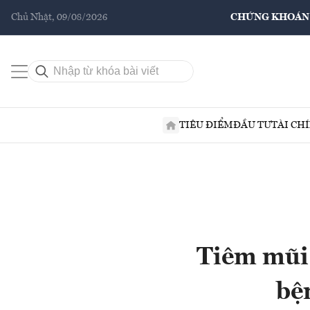
Chủ Nhật, 09/08/2026
CHỨNG KHOÁN
TIÊU ĐIỂM
ĐẦU TƯ
TÀI CH
Tiêm mũi 
bệ