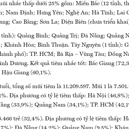
ũi nhắc thấp dưới 25% gồm: Miền Bắc (12 tỉnh, t
nh; Nam Định; Hưng Yên; Nghệ An; Hà Tĩnh; Lai 
ng; Cao Bằng; Sơn La; Điện Biên (chưa triển khai)
8 tỉnh): Quảng Bình; Quảng Trị; Đà Nẵng; Quảng
; Khánh Hòa; Bình Thuận. Tây Nguyên (1 tỉnh): G
thành phố): TP. HCM; Bà Rịa – Vũng Tàu; Đồng Na
nh Dương. Kết quả tiêm nhắc tốt: Bắc Giang (72,
 Hậu Giang (60,1%).
uổi, tổng số mũi tiêm là 11.209.597. Mũi 1 là 7.501.
 1%. Địa phương có tỷ lệ tiêm thấp: Hà Nội (46,8%)
Nẵng (33,9%); Quảng Nam (34,1%); TP. HCM (42,1
.466 trẻ (32,4%). Địa phương có tỷ lệ tiêm thấp: H
5,7%); Đà Nẵng (14,2%); Quảng Nam (9,5%); Khá