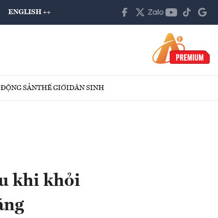
ENGLISH ++
 ĐỘNG SẢN
THẾ GIỚI
DÂN SINH
u khi khỏi
áng