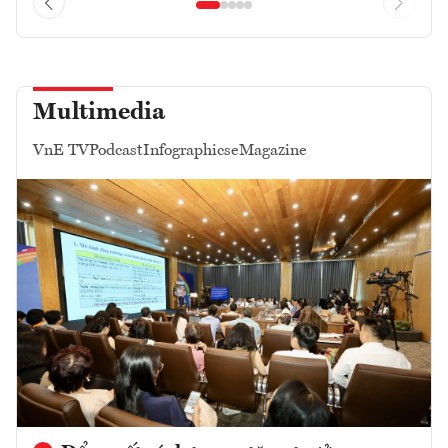
Multimedia
VnE TV
Podcast
Infographics
eMagazine