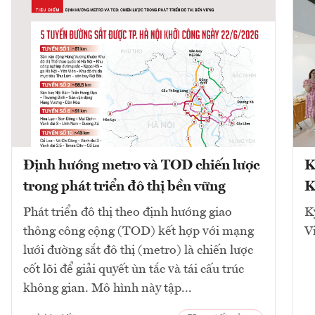
Định hướng metro và TOD chiến lược
K
trong phát triển đô thị bền vững
K
Phát triển đô thị theo định hướng giao
K
thông công cộng (TOD) kết hợp với mạng
V
lưới đường sắt đô thị (metro) là chiến lược
cốt lõi để giải quyết ùn tắc và tái cấu trúc
không gian. Mô hình này tập...