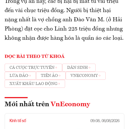
Trong vụ án này, các bị hại bị mất từ vài triệu
đến vài chục triệu đồng. Người bị thiệt hại
nặng nhất là vợ chồng anh Đào Văn M. (ở Hải
Phòng) đặt cọc cho Linh 225 triệu đồng nhưng
không nhận được hàng hóa là quần áo các loại.
ĐỌC BÀI THEO TỪ KHOÁ
CÁ CƯỢC TRỰC TUYẾN
DÂN SINH
LỪA ĐẢO
TIỀN ẢO
VNECONOMY
XUẤT KHẨU LAO ĐỘNG
Mới nhất trên
VnEconomy
Kinh tế số
09:08, 06/08/2026