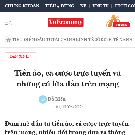
CHỨNG KHOÁN
TIÊU & DÙNG
XE
VNE TV
TECH CO
TIÊU ĐIỂM
ĐẦU TƯ
TÀI CHÍNH
KINH TẾ SỐ
KINH TẾ XANH
DÂN SINH
Tiền ảo, cá cược trực tuyến và
những cú lừa đảo trên mạng
Đỗ Mến
Đ
11:51, 13/05/2024
Đam mê đầu tư tiền ảo, cá cược trực tuyến
trên mạng, nhiều đối tượng đưa ra thông