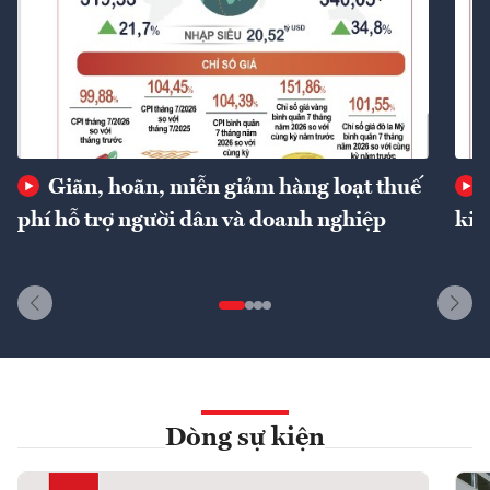
Giãn, hoãn, miễn giảm hàng loạt thuế
phí hỗ trợ người dân và doanh nghiệp
kin
Dòng sự kiện