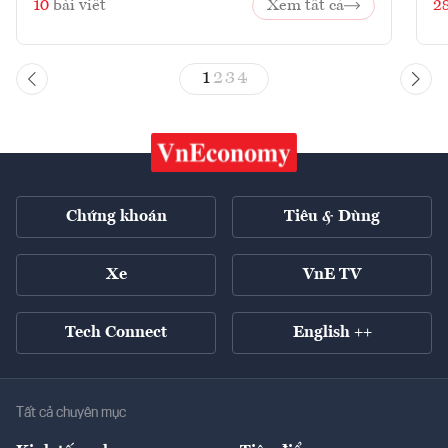
10
bài viết
Xem tất cả
2
1
2
3
4
Chứng khoán
Tiêu & Dùng
Xe
VnE TV
Tech Connect
English ++
Tất cả chuyên mục