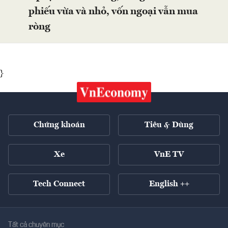
phiếu vừa và nhỏ, vốn ngoại vẫn mua
ròng
}
Chứng khoán
Tiêu & Dùng
Xe
VnE TV
Tech Connect
English ++
Tất cả chuyên mục