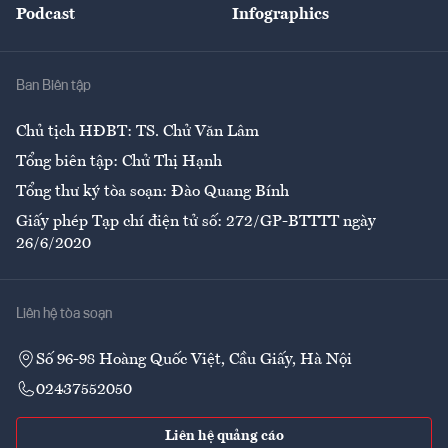
Podcast
Infographics
Giải trí
Y tế
Nhà
Ban Biên tập
Ẩm thực
Chủ tịch HĐBT: TS. Chử Văn Lâm
Tổng biên tập: Chử Thị Hạnh
Tổng thư ký tòa soạn: Đào Quang Bính
Giấy phép Tạp chí điện tử số: 272/GP-BTTTT ngày
26/6/2020
Liên hệ tòa soạn
Số 96-98 Hoàng Quốc Việt, Cầu Giấy, Hà Nội
02437552050
Liên hệ quảng cáo