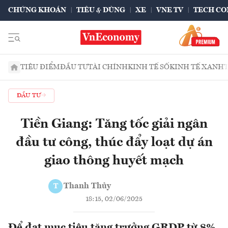
CHỨNG KHOÁN
TIÊU & DÙNG
XE
VNE TV
TECH CO
TIÊU ĐIỂM
ĐẦU TƯ
TÀI CHÍNH
KINH TẾ SỐ
KINH TẾ XANH
ĐẦU TƯ
Tiền Giang: Tăng tốc giải ngân
đầu tư công, thúc đẩy loạt dự án
giao thông huyết mạch
Thanh Thủy
T
18:15, 02/06/2025
Để đạt mục tiêu tăng trưởng GRDP từ 8%