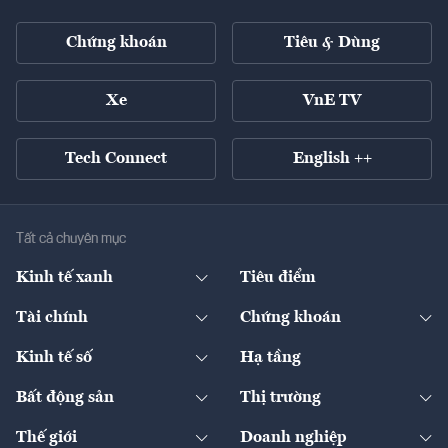
Chứng khoán
Tiêu & Dùng
Xe
VnE TV
Tech Connect
English ++
Tất cả chuyên mục
Kinh tế xanh
Tiêu điểm
Chuyển động xanh
Tài chính
Chứng khoán
Pháp lý
Ngân hàng
Doanh nghiệp niêm yết
Kinh tế số
Hạ tầng
Thương hiệu xanh
Thị trường vốn
Thị trường
Sản phẩm - Thị trường
Bất động sản
Thị trường
Diễn đàn
Thuế
Đầu tư
Tài sản số
Chính sách
Xuất nhập khẩu
Thế giới
Doanh nghiệp