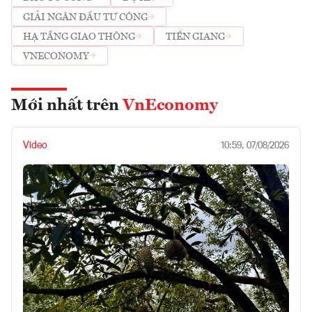
GIẢI NGÂN ĐẦU TƯ CÔNG
HẠ TẦNG GIAO THÔNG
TIỀN GIANG
VNECONOMY
Mới nhất trên
VnEconomy
Video
10:59, 07/08/2026