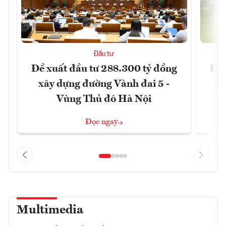
Đầu tư
Đề xuất đầu tư 288.300 tỷ đồng
Đồn
xây dựng đường Vành đai 5 -
3 
Vùng Thủ đô Hà Nội
Đọc ngay
Multimedia