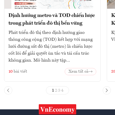
Định hướng metro và TOD chiến lược
K
trong phát triển đô thị bền vững
K
Phát triển đô thị theo định hướng giao
K
thông công cộng (TOD) kết hợp với mạng
V
lưới đường sắt đô thị (metro) là chiến lược
cốt lõi để giải quyết ùn tắc và tái cấu trúc
không gian. Mô hình này tập...
10
bài viết
Xem tất cả
2
1
2
3
4