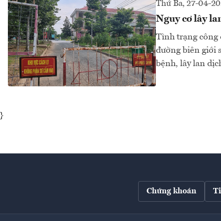
Thứ Ba, 27-04-20
Nguy cơ lây lan
Tình trạng công 
đường biên giới
bệnh, lây lan dịc
}
Chứng khoán
T