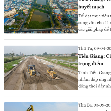
huyết mạch
Để đạt mục tiêu 
sung vốn cho 11 
các giải pháp để
Thứ Tư, 09-04-2
Tiền Giang: Cấ
trọng điểm
Tỉnh Tiền Giang 
nhằm đáp ứng nhu
đồng thời đẩy nha
Thứ Ba, 05-09-20