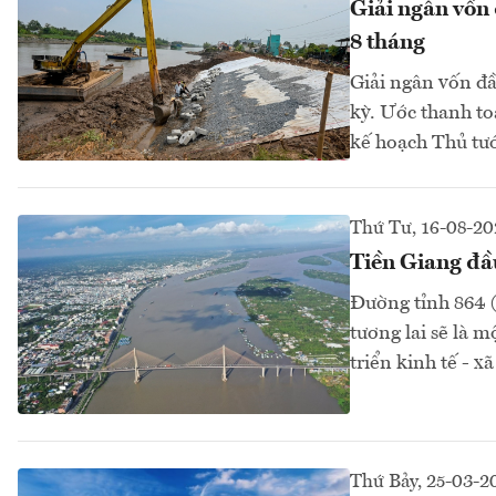
Giải ngân vốn 
8 tháng
Giải ngân vốn đầ
kỳ. Ước thanh to
kế hoạch Thủ tướ
Thứ Tư, 16-08-20
Tiền Giang đầu
Đường tỉnh 864 (
tương lai sẽ là 
triển kinh tế - x
Thứ Bảy, 25-03-2