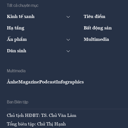
Tất cả chuyên mục
Kinh tế xanh
Tiêu điểm
Hạ tầng
Bất động sản
Ấn phẩm
Multimedia
Dân sinh
Multimedia
Ảnh
eMagazine
Podcast
Infographics
Ban Biên tập
Chủ tịch HĐBT: TS. Chử Văn Lâm
Tổng biên tập: Chử Thị Hạnh