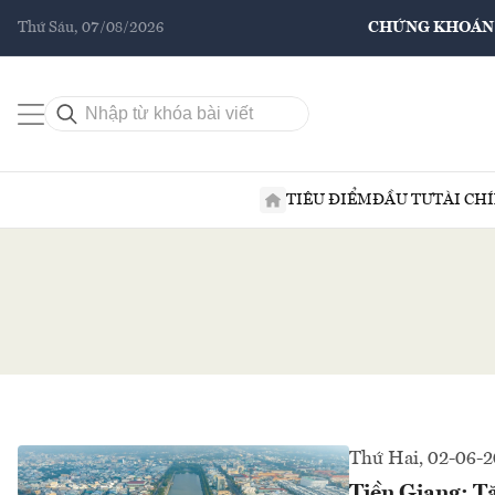
Thứ Sáu, 07/08/2026
CHỨNG KHOÁN
TIÊU ĐIỂM
ĐẦU TƯ
TÀI CH
Thứ Hai, 02-06-
Tiền Giang: Tă