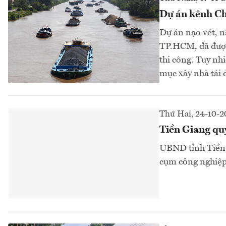
Dự án kênh Chợ
Dự án nạo vét, 
TP.HCM, đã được
thi công. Tuy nh
mục xây nhà tái 
Thứ Hai, 24-10-2
Tiền Giang quy
UBND tỉnh Tiền G
cụm công nghiệp