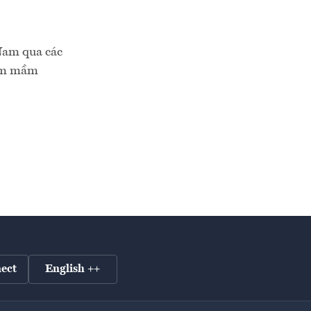
 Nam qua các
iễm mầm
ect
English ++