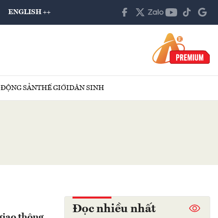
ENGLISH ++
 ĐỘNG SẢN
THẾ GIỚI
DÂN SINH
Đọc nhiều nhất
giao thông