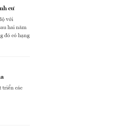
ịnh cư
Bộ với
sau hai năm
ng đó có hạng
ha
 triển các