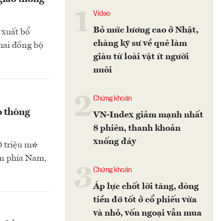
1
Video
Bỏ mức lương cao ở Nhật,
 xuất bổ
chàng kỹ sư về quê làm
hai đồng bộ
giàu từ loài vật ít người
nuôi
2
Chứng khoán
o thông
VN-Index giảm mạnh nhất
8 phiên, thanh khoản
xuống đáy
0 triệu m³
ểm phía Nam,
3
Chứng khoán
Áp lực chốt lời tăng, dòng
tiền đỡ tốt ở cổ phiếu vừa
và nhỏ, vốn ngoại vẫn mua