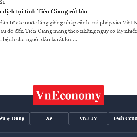
21
 dịch tại tỉnh Tiền Giang rất lớn
dân từ các nước láng giềng nhập cảnh trái phép vào Việt
 sau đó đến Tiền Giang mang theo những nguy cơ lây nh
h bệnh cho người dân là rất lớn...
iêu & Dùng
Xe
VnE TV
Tech Conn