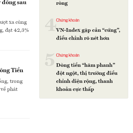
ỷ đồng sau
ròng
4
Chứng khoán
vượt xa cùng
g, đạt 42,3%
VN-Index gặp cản “cứng”,
điều chỉnh rõ nét hơn
5
Chứng khoán
Dòng tiền “hãm phanh”
sông Tiền
đột ngột, thị trường điều
ồng, trong
chỉnh diện rộng, thanh
 về phát
khoản cực thấp