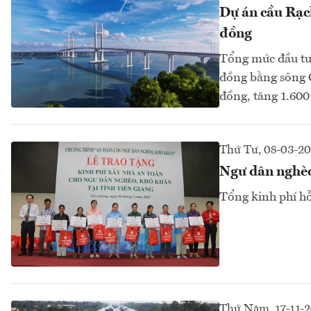
Dự án cầu Rạc
đồng
Tổng mức đầu tư 
đồng bằng sông C
đồng, tăng 1.60
Thứ Tư, 08-03-2
Ngư dân nghèo 
Tổng kinh phí hỗ
Thứ Năm, 17-11-