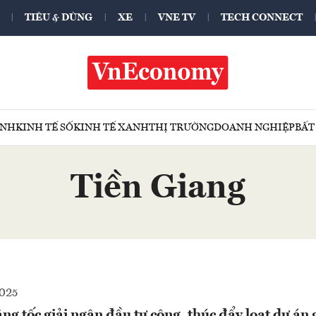
TIÊU & DÙNG
XE
VNE TV
TECH CONNECT
ÍNH
KINH TẾ SỐ
KINH TẾ XANH
THỊ TRƯỜNG
DOANH NGHIỆP
BẤT
Tiền Giang
2025
ng tốc giải ngân đầu tư công, thúc đẩy loạt dự án 