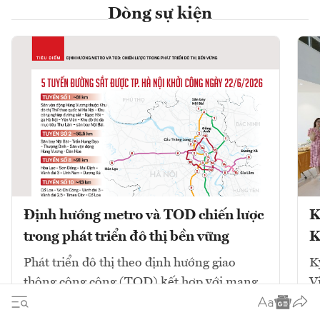
Dòng sự kiện
Định hướng metro và TOD chiến lược
K
trong phát triển đô thị bền vững
K
Phát triển đô thị theo định hướng giao
K
thông công cộng (TOD) kết hợp với mạng
V
lưới đường sắt đô thị (metro) là chiến lược