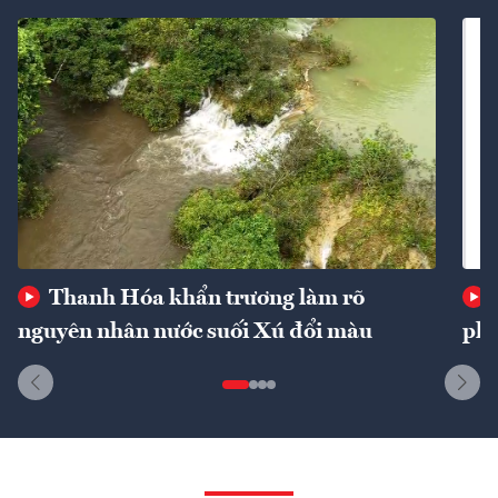
Thanh Hóa khẩn trương làm rõ
nguyên nhân nước suối Xú đổi màu
phí