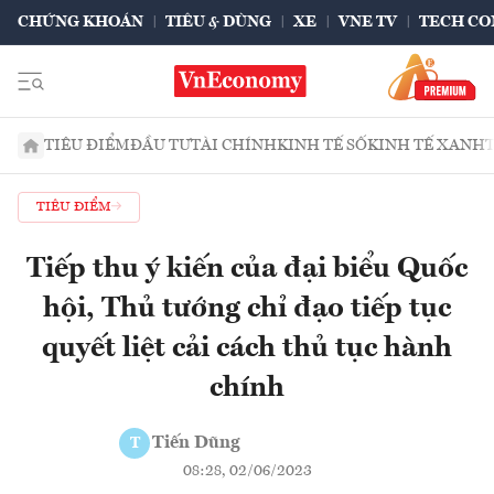
CHỨNG KHOÁN
TIÊU & DÙNG
XE
VNE TV
TECH CO
TIÊU ĐIỂM
ĐẦU TƯ
TÀI CHÍNH
KINH TẾ SỐ
KINH TẾ XANH
TIÊU ĐIỂM
Tiếp thu ý kiến của đại biểu Quốc
hội, Thủ tướng chỉ đạo tiếp tục
quyết liệt cải cách thủ tục hành
chính
Tiến Dũng
T
08:28, 02/06/2023