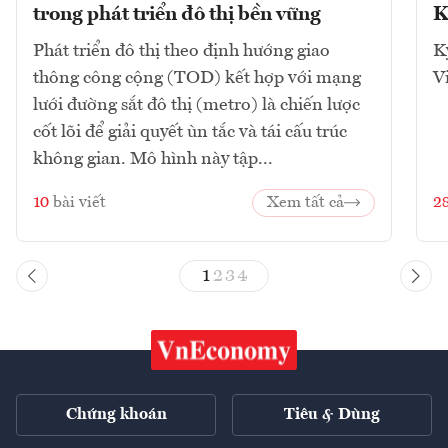
trong phát triển đô thị bền vững
K
Phát triển đô thị theo định hướng giao
K
thông công cộng (TOD) kết hợp với mạng
V
lưới đường sắt đô thị (metro) là chiến lược
cốt lõi để giải quyết ùn tắc và tái cấu trúc
không gian. Mô hình này tập...
10
bài viết
Xem tất cả
2
1
2
3
4
Chứng khoán
Tiêu & Dùng