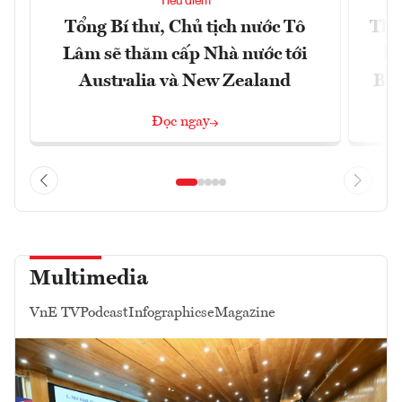
Tiêu điểm
Tổng Bí thư, Chủ tịch nước Tô
Thố
Lâm sẽ thăm cấp Nhà nước tới
lậ
Australia và New Zealand
Bắc
Đọc ngay
Multimedia
VnE TV
Podcast
Infographics
eMagazine