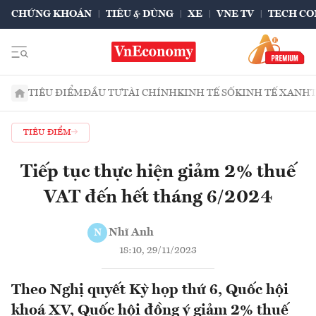
CHỨNG KHOÁN
TIÊU & DÙNG
XE
VNE TV
TECH CO
TIÊU ĐIỂM
ĐẦU TƯ
TÀI CHÍNH
KINH TẾ SỐ
KINH TẾ XANH
TIÊU ĐIỂM
Tiếp tục thực hiện giảm 2% thuế
VAT đến hết tháng 6/2024
Nhĩ Anh
N
18:10, 29/11/2023
Theo Nghị quyết Kỳ họp thứ 6, Quốc hội
khoá XV, Quốc hội đồng ý giảm 2% thuế