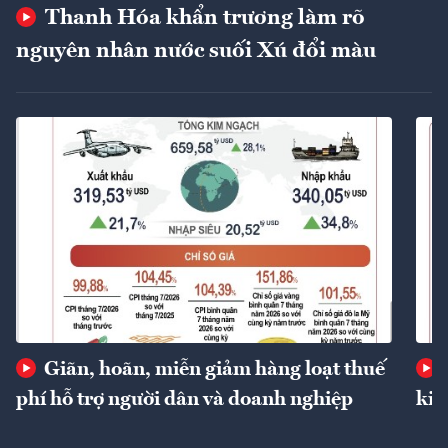
Thanh Hóa khẩn trương làm rõ
nguyên nhân nước suối Xú đổi màu
Giãn, hoãn, miễn giảm hàng loạt thuế
phí hỗ trợ người dân và doanh nghiệp
kin