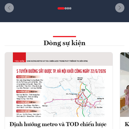
Dòng sự kiện
Định hướng metro và TOD chiến lược
K