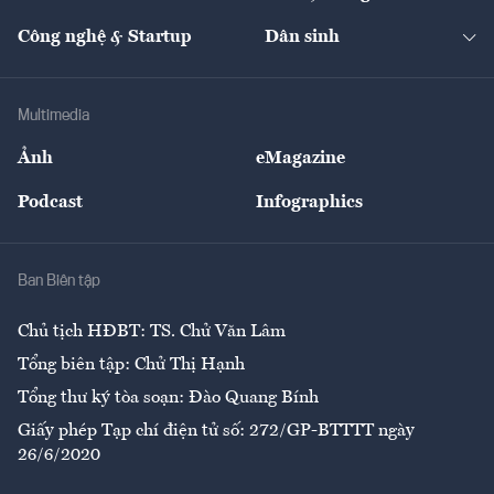
Cafe BĐS
Thị trường
Kinh doanh
Kết nối
Tạp chí kinh tế Việt Nam
eMagazine
Nhà đầu tư
Du lịch
Công nghệ & Startup
Dân sinh
Tư vấn
Nông sản
Doanh nhân
Tư vấn Tiêu & Dùng
Infographics
Hạ tầng
Sức khỏe
Khung pháp lý
Doanh nghiệp
Địa phương
Thị trường
Bảo hiểm
Multimedia
Sự kiện
Nhân lực
Ảnh
eMagazine
Đẹp +
An sinh
Podcast
Infographics
Giải trí
Y tế
Nhà
Ban Biên tập
Ẩm thực
Chủ tịch HĐBT: TS. Chử Văn Lâm
Tổng biên tập: Chử Thị Hạnh
Tổng thư ký tòa soạn: Đào Quang Bính
Giấy phép Tạp chí điện tử số: 272/GP-BTTTT ngày
26/6/2020