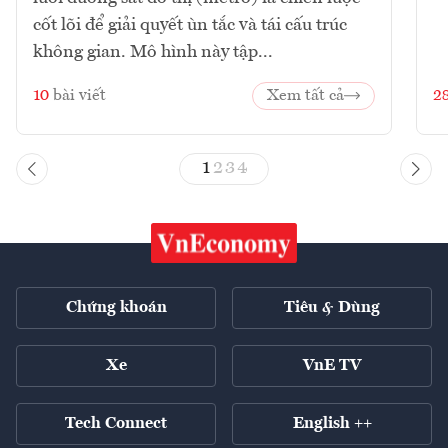
cốt lõi để giải quyết ùn tắc và tái cấu trúc
không gian. Mô hình này tập...
10
bài viết
Xem tất cả
2
1
2
3
4
Chứng khoán
Tiêu & Dùng
Xe
VnE TV
Tech Connect
English ++