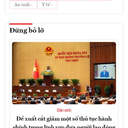
An sinh
Y tế
Đừng bỏ lỡ
Dân sinh
Đề xuất cắt giảm một số thủ tục hành
chính trong lĩnh vực đưa người lao động