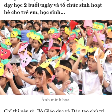
dạy học 2 buổi/ngày và tổ chức sinh hoạt
hè cho trẻ em, học sinh...
Ảnh minh họa.
Chỉ thị nêu rõ, Bộ Giáo dục và Đào tạo chủ trì,