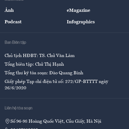
Sự kiện
Nhân lực
Ảnh
eMagazine
Đẹp +
An sinh
Podcast
Infographics
Giải trí
Y tế
Nhà
Ban Biên tập
Ẩm thực
Chủ tịch HĐBT: TS. Chử Văn Lâm
Tổng biên tập: Chử Thị Hạnh
Tổng thư ký tòa soạn: Đào Quang Bính
Giấy phép Tạp chí điện tử số: 272/GP-BTTTT ngày
26/6/2020
Liên hệ tòa soạn
Số 96-98 Hoàng Quốc Việt, Cầu Giấy, Hà Nội