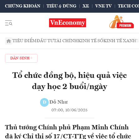
CHỨNG KHOÁN
TIÊU & DÙNG
XE
VNE TV
TECH CO
TIÊU ĐIỂM
ĐẦU TƯ
TÀI CHÍNH
KINH TẾ SỐ
KINH TẾ XANH
DÂN SINH
Tổ chức đồng bộ, hiệu quả việc
dạy học 2 buổi/ngày
Đỗ Như
Đ
07:00, 10/06/2025
Thủ tướng Chính phủ Phạm Minh Chính
đã ký Chỉ thị số 17/CT-TTg về việc tổ chức