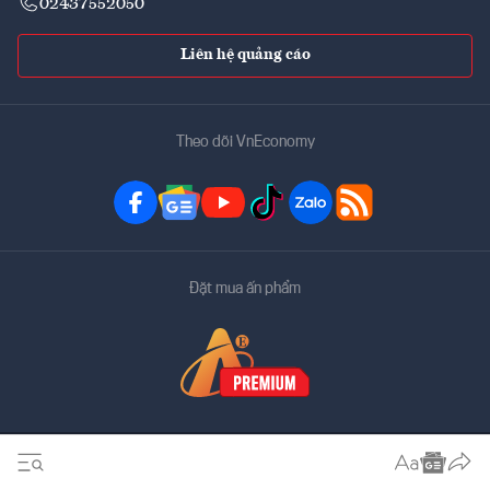
02437552050
Liên hệ quảng cáo
Theo dõi VnEconomy
Đặt mua ấn phẩm
Bản quyền thuộc về