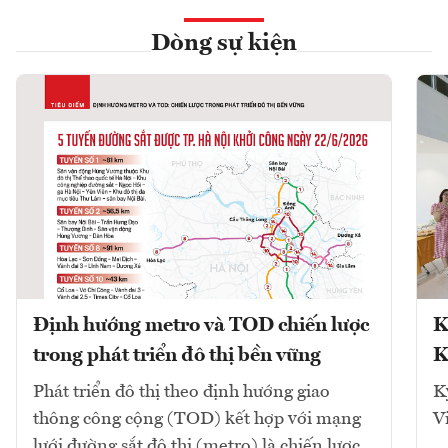
Dòng sự kiện
Định hướng metro và TOD chiến lược
K
trong phát triển đô thị bền vững
K
Phát triển đô thị theo định hướng giao
K
thông công cộng (TOD) kết hợp với mạng
V
lưới đường sắt đô thị (metro) là chiến lược