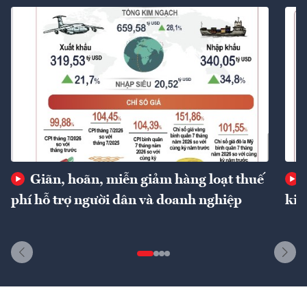
Giãn, hoãn, miễn giảm hàng loạt thuế
phí hỗ trợ người dân và doanh nghiệp
kin