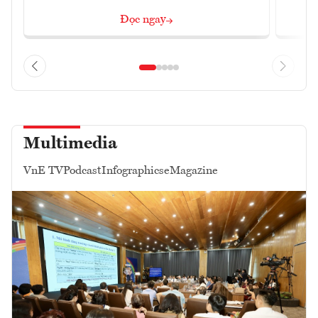
Đọc ngay
Multimedia
VnE TV
Podcast
Infographics
eMagazine