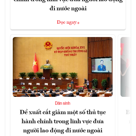
đi nước ngoài
Đọc ngay
Dân sinh
Đề xuất cắt giảm một số thủ tục
Bộ 
hành chính trong lĩnh vực đưa
ng
người lao động đi nước ngoài