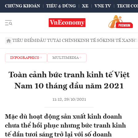
CHỨNG KHOÁN
TIÊU & DÙNG
XE
VNE TV
TECH CO
TIÊU ĐIỂM
ĐẦU TƯ
TÀI CHÍNH
KINH TẾ SỐ
KINH TẾ XANH
INFOGRAPHICS
MULTIMEDIA
Toàn cảnh bức tranh kinh tế Việt
Nam 10 tháng đầu năm 2021
11:12, 29/10/2021
Mặc dù hoạt động sản xuất kinh doanh
chưa thể hồi phục nhưng bức tranh kinh
tế dần tươi sáng trở lại với số doanh