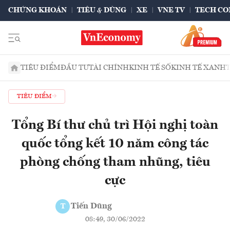
CHỨNG KHOÁN
TIÊU & DÙNG
XE
VNE TV
TECH CO
TIÊU ĐIỂM
ĐẦU TƯ
TÀI CHÍNH
KINH TẾ SỐ
KINH TẾ XANH
TIÊU ĐIỂM
Tổng Bí thư chủ trì Hội nghị toàn
quốc tổng kết 10 năm công tác
phòng chống tham nhũng, tiêu
cực
Tiến Dũng
T
08:49, 30/06/2022