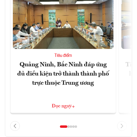
Tiêu điểm
Quảng Ninh, Bắc Ninh đáp ứng
Tiế
đủ điều kiện trở thành thành phố
hệ
trực thuộc Trung ương
Đọc ngay