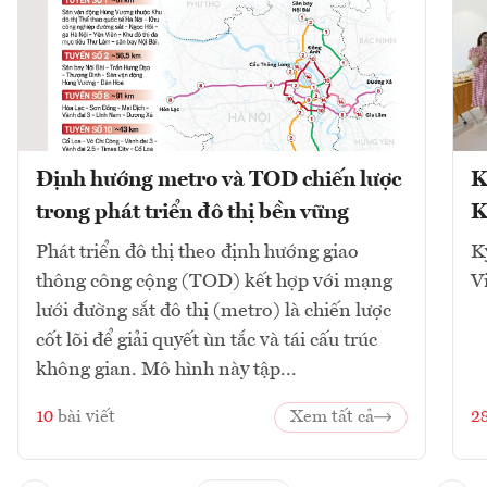
Định hướng metro và TOD chiến lược
K
trong phát triển đô thị bền vững
K
Phát triển đô thị theo định hướng giao
K
thông công cộng (TOD) kết hợp với mạng
V
lưới đường sắt đô thị (metro) là chiến lược
cốt lõi để giải quyết ùn tắc và tái cấu trúc
không gian. Mô hình này tập...
10
bài viết
Xem tất cả
2