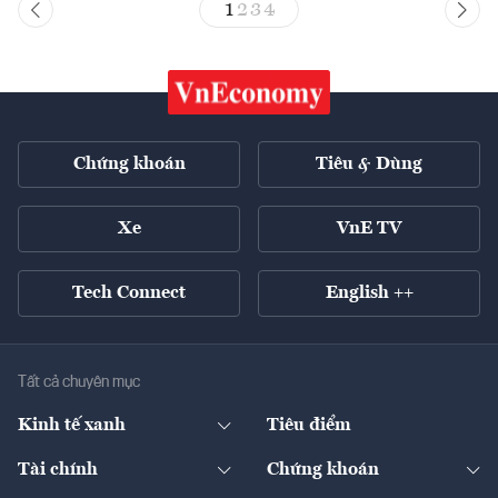
1
2
3
4
Chứng khoán
Tiêu & Dùng
Xe
VnE TV
Tech Connect
English ++
Tất cả chuyên mục
Kinh tế xanh
Tiêu điểm
Chuyển động xanh
Tài chính
Chứng khoán
Pháp lý