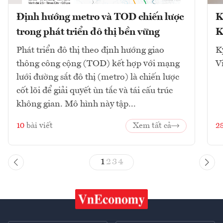
Định hướng metro và TOD chiến lược
K
trong phát triển đô thị bền vững
K
Phát triển đô thị theo định hướng giao
K
thông công cộng (TOD) kết hợp với mạng
V
lưới đường sắt đô thị (metro) là chiến lược
cốt lõi để giải quyết ùn tắc và tái cấu trúc
không gian. Mô hình này tập...
10
bài viết
Xem tất cả
2
1
2
3
4