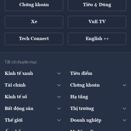
Chứng khoán
Tiêu & Dùng
Xe
VnE TV
Tech Connect
English ++
Tất cả chuyên mục
Kinh tế xanh
Tiêu điểm
Chuyển động xanh
Tài chính
Chứng khoán
Pháp lý
Ngân hàng
Doanh nghiệp niêm yết
Kinh tế số
Hạ tầng
Thương hiệu xanh
Thị trường vốn
Thị trường
Sản phẩm - Thị trường
Bất động sản
Thị trường
Diễn đàn
Thuế
Đầu tư
Tài sản số
Chính sách
Xuất nhập khẩu
Thế giới
Doanh nghiệp
Bảo hiểm
Quốc tế
Dịch vụ số
Thị trường
Khung pháp lý
Kinh tế
Chuyển động