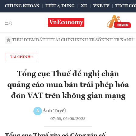
CHỨNG KHOÁN
TIÊU & DÙNG
XE
VNE TV
TECH CO
TIÊU ĐIỂM
ĐẦU TƯ
TÀI CHÍNH
KINH TẾ SỐ
KINH TẾ XANH
TÀI CHÍNH
Tổng cục Thuế đề nghị chặn
quảng cáo mua bán trái phép hóa
đơn VAT trên không gian mạng
Ánh Tuyết
Á
07:55, 05/05/2023
Tổng cục Thuế vừa có Công văn số