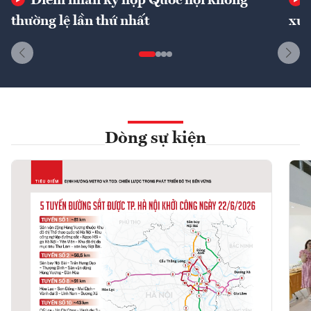
Điểm nhấn kỳ họp Quốc hội không
thường lệ lần thứ nhất
xuấ
Dòng sự kiện