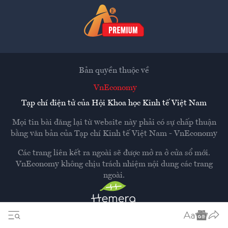
Bản quyền thuộc về
VnEconomy
Tạp chí điện tử của Hội Khoa học Kinh tế Việt Nam
Mọi tin bài đăng lại từ website này phải có sự chấp thuận
bằng văn bản của
Tạp chí Kinh tế Việt Nam - VnEconomy
Các trang liên kết ra ngoài sẽ được mở ra ở cửa sổ mới.
VnEconomy không chịu trách nhiệm nội dung các trang
ngoài.
Thiết kế và phát triển bởi
Hemera Media