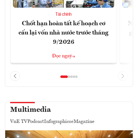
Tài chính
Chốt hạn hoàn tất kế hoạch cơ
Nới
cấu lại vốn nhà nước trước tháng
giữ
9/2026
Đọc ngay
Multimedia
VnE TV
Podcast
Infographics
eMagazine