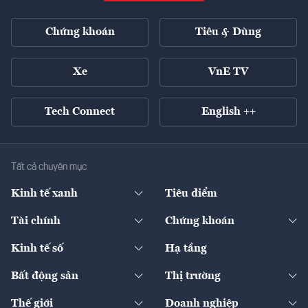
Chứng khoán
Tiêu & Dùng
Xe
VnE TV
Tech Connect
English ++
Tất cả chuyên mục
Kinh tế xanh
Tiêu điểm
Chuyển động xanh
Tài chính
Chứng khoán
Pháp lý
Ngân hàng
Doanh nghiệp niêm yết
Kinh tế số
Hạ tầng
Thương hiệu xanh
Thị trường vốn
Thị trường
Sản phẩm - Thị trường
Bất động sản
Thị trường
Diễn đàn
Thuế
Đầu tư
Tài sản số
Chính sách
Xuất nhập khẩu
Thế giới
Doanh nghiệp