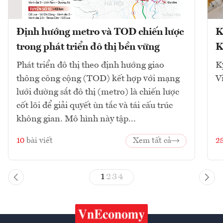
Định hướng metro và TOD chiến lược
K
trong phát triển đô thị bền vững
K
Phát triển đô thị theo định hướng giao
K
thông công cộng (TOD) kết hợp với mạng
V
lưới đường sắt đô thị (metro) là chiến lược
cốt lõi để giải quyết ùn tắc và tái cấu trúc
không gian. Mô hình này tập...
10
bài viết
Xem tất cả
2
1
2
3
4