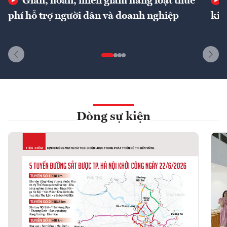
Giãn, hoãn, miễn giảm hàng loạt thuế
phí hỗ trợ người dân và doanh nghiệp
kin
Dòng sự kiện