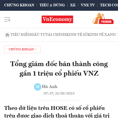
CHỨNG KHOÁN
TIÊU & DÙNG
XE
VNE TV
TECH CO
TIÊU ĐIỂM
ĐẦU TƯ
TÀI CHÍNH
KINH TẾ SỐ
KINH TẾ XANH
CHỨNG KHOÁN
Tổng giám đốc bán thành công
gần 1 triệu cổ phiếu VNZ
Hà Anh
H
07:37, 25/08/2023
Theo dữ liệu trên HOSE có số cổ phiếu
trên được giao dịch thoả thuận với giá trị