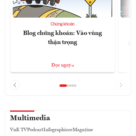
Chứng khoán
Blog chứng khoán: Vào vùng
V
thận trọng
ph
Đọc ngay
Multimedia
VnE TV
Podcast
Infographics
eMagazine