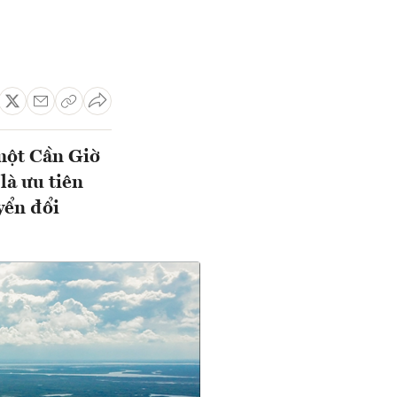
một Cần Giờ
à ưu tiên
yển đổi