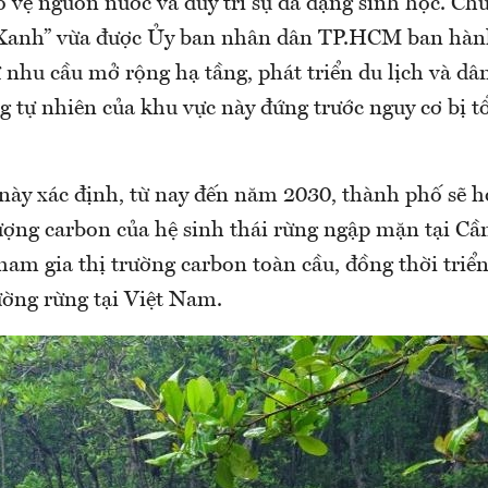
 vệ nguồn nước và duy trì sự đa dạng sinh học. Ch
Xanh” vừa được Ủy ban nhân dân TP.HCM ban hàn
ừ nhu cầu mở rộng hạ tầng, phát triển du lịch và dâ
g tự nhiên của khu vực này đứng trước nguy cơ bị 
này xác định, từ nay đến năm 2030, thành phố sẽ h
lượng carbon của hệ sinh thái rừng ngập mặn tại C
ham gia thị trường carbon toàn cầu, đồng thời triển
ường rừng tại Việt Nam.