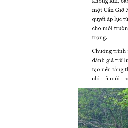
không khí, bảo
một Cần Giờ 
quyết áp lực t
cho môi trườn
trọng.
Chương trình 
đánh giá trữ 
tạo nền tảng t
chi trả môi tr