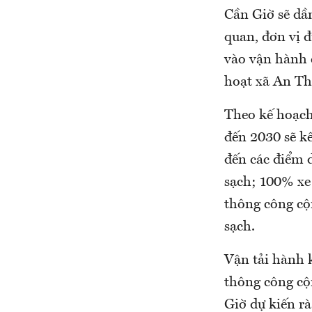
Cần Giờ sẽ dầ
quan, đơn vị đ
vào vận hành c
hoạt xã An Th
Theo kế hoạch,
đến 2030 sẽ k
đến các điểm d
sạch; 100% xe
thông công cộn
sạch.
Vận tải hành 
thông công cộ
Giờ dự kiến rà