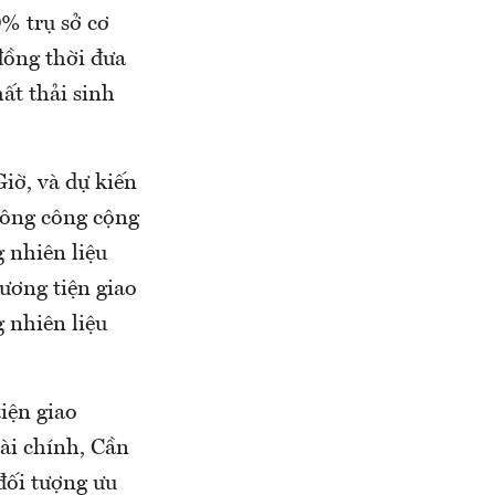
% trụ sở cơ
đồng thời đưa
ất thải sinh
iờ, và dự kiến
hông công cộng
 nhiên liệu
ương tiện giao
 nhiên liệu
iện giao
ài chính, Cần
 đối tượng ưu