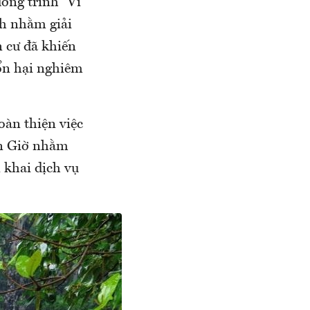
ương trình “Vì
h nhằm giải
n cư đã khiến
tổn hại nghiêm
oàn thiện việc
ần Giờ nhằm
 khai dịch vụ