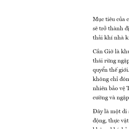
Mục tiêu của 
sẽ trở thành đ
thải khí nhà k
Cần Giờ là kh
thái rừng ngậ
quyển thế giới
không chỉ đóng
nhiên bảo vệ T
cường và ngập 
Đây là một di 
động, thực vật