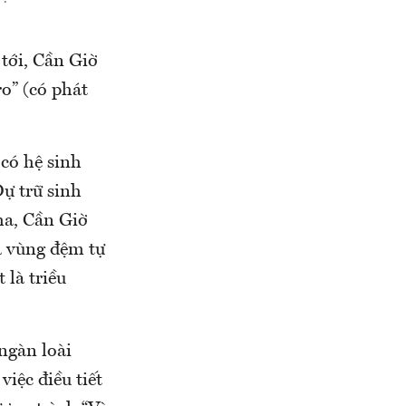
tới, Cần Giờ
o” (có phát
có hệ sinh
ự trữ sinh
ha, Cần Giờ
à vùng đệm tự
 là triều
 ngàn loài
iệc điều tiết