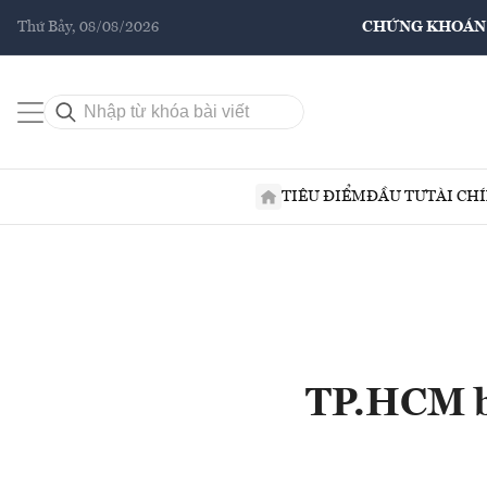
Thứ Bảy, 08/08/2026
CHỨNG KHOÁN
TIÊU ĐIỂM
ĐẦU TƯ
TÀI CH
TP.HCM b