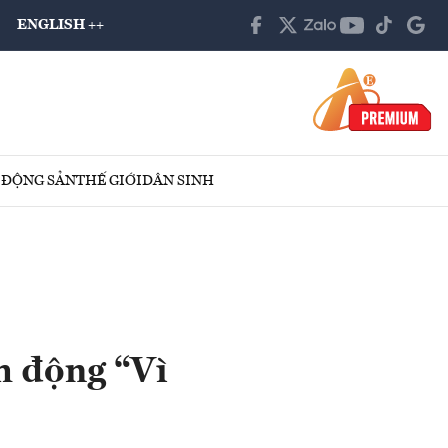
ENGLISH ++
 ĐỘNG SẢN
THẾ GIỚI
DÂN SINH
 động “Vì