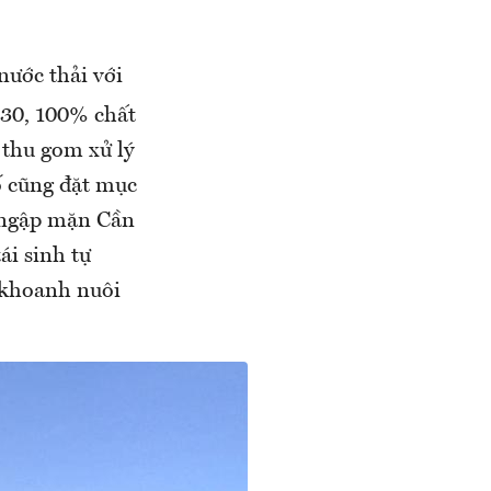
nước thải với
30, 100% chất
 thu gom xử lý
ố cũng đặt mục
g ngập mặn Cần
ái sinh tự
 khoanh nuôi