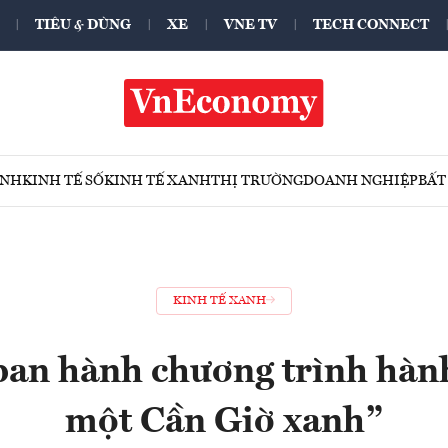
TIÊU & DÙNG
XE
VNE TV
TECH CONNECT
ÍNH
KINH TẾ SỐ
KINH TẾ XANH
THỊ TRƯỜNG
DOANH NGHIỆP
BẤT
KINH TẾ XANH
an hành chương trình hành
một Cần Giờ xanh”