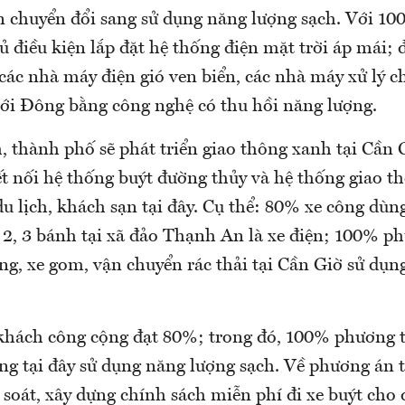
n chuyển đổi sang sử dụng năng lượng sạch. Với 100
ủ điều kiện lắp đặt hệ thống điện mặt trời áp mái; 
ác nhà máy điện gió ven biển, các nhà máy xử lý ch
ới Đông bằng công nghệ có thu hồi năng lượng.
 thành phố sẽ phát triển giao thông xanh tại Cần G
ết nối hệ thống buýt đường thủy và hệ thống giao t
u lịch, khách sạn tại đây. Cụ thể: 80% xe công dùng
 2, 3 bánh tại xã đảo Thạnh An là xe điện; 100% ph
g, xe gom, vận chuyển rác thải tại Cần Giờ sử dụng
khách công cộng đạt 80%; trong đó, 100% phương t
ng tại đây sử dụng năng lượng sạch. Về phương án t
 soát, xây dựng chính sách miễn phí đi xe buýt cho