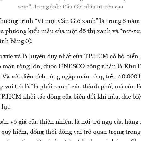
zero". Trong ảnh: Cần Giờ nhìn từ trên cao
chương trình “Vì một Cần Giờ xanh” là trong 5 năm 
ịa phương kiểu mẫu của một đô thị xanh và “net-zer
ính bằng 0).
u vực và là huyện duy nhất của TP.HCM có bờ biển, 
p mặn rộng lớn, được UNESCO công nhận là Khu D
. Và với diện tích rừng ngập mặn rộng trên 30.000 
 vai trò là “lá phổi xanh” của thành phố, mà còn l
P.HCM khỏi tác động của biến đổi khí hậu, đặc biệt
lụt.
sản vô giá của thiên nhiên, là nơi trú ngụ của hàng
 quý hiếm, đồng thời đóng vai trò quan trọng trong v