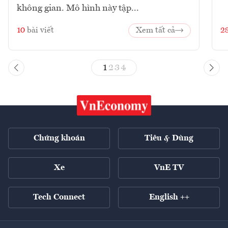
không gian. Mô hình này tập...
10
bài viết
Xem tất cả
2
1
2
3
4
Chứng khoán
Tiêu & Dùng
Xe
VnE TV
Tech Connect
English ++