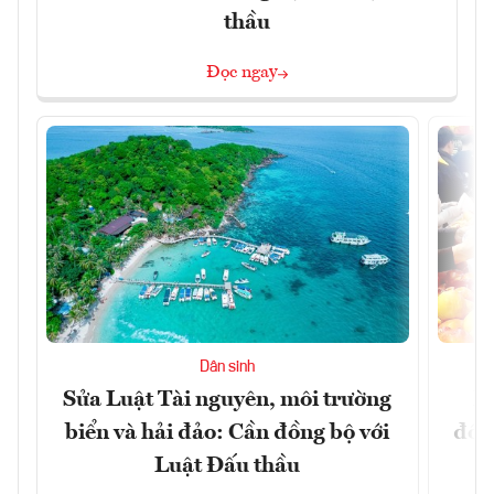
thầu
Đọc ngay
Dân sinh
Sửa Luật Tài nguyên, môi trường
L
biển và hải đảo: Cần đồng bộ với
đổi)
Luật Đấu thầu