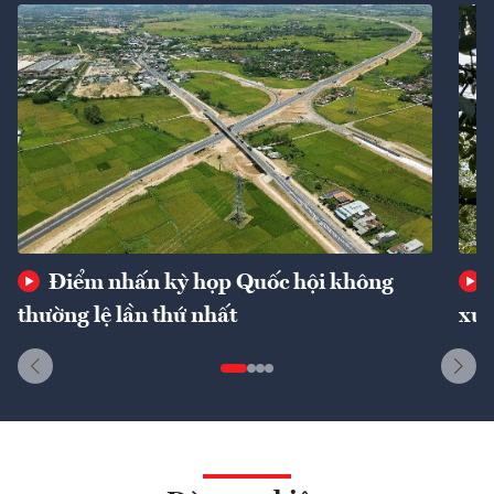
Điểm nhấn kỳ họp Quốc hội không
thường lệ lần thứ nhất
xuấ