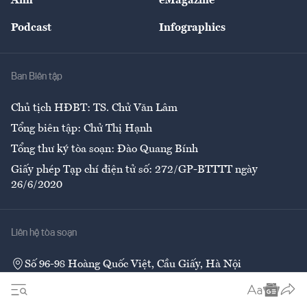
Ảnh
eMagazine
Đẹp +
An sinh
Podcast
Infographics
Giải trí
Y tế
Nhà
Ban Biên tập
Ẩm thực
Chủ tịch HĐBT: TS. Chử Văn Lâm
Tổng biên tập: Chử Thị Hạnh
Tổng thư ký tòa soạn: Đào Quang Bính
Giấy phép Tạp chí điện tử số: 272/GP-BTTTT ngày
26/6/2020
Liên hệ tòa soạn
Số 96-98 Hoàng Quốc Việt, Cầu Giấy, Hà Nội
02437552050