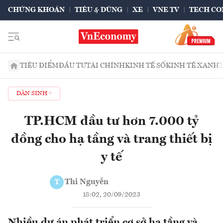
CHỨNG KHOÁN
TIÊU & DÙNG
XE
VNE TV
TECH CO
TIÊU ĐIỂM
ĐẦU TƯ
TÀI CHÍNH
KINH TẾ SỐ
KINH TẾ XANH
DÂN SINH
TP.HCM đầu tư hơn 7.000 tỷ
đồng cho hạ tầng và trang thiết bị
y tế
Thi Nguyễn
T
18:02, 20/09/2023
Nhiều dự án phát triển cơ sở hạ tầng và