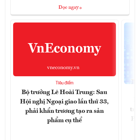
Đọc ngay
Tiêu điểm
Bộ trưởng Lê Hoài Trung: Sau
Ph
Hội nghị Ngoại giao lần thứ 33,
trự
phải khẩn trương tạo ra sản
Phi
phẩm cụ thể
Đ