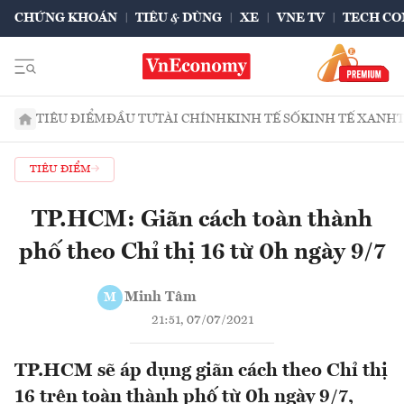
CHỨNG KHOÁN
TIÊU & DÙNG
XE
VNE TV
TECH CO
TIÊU ĐIỂM
ĐẦU TƯ
TÀI CHÍNH
KINH TẾ SỐ
KINH TẾ XANH
TIÊU ĐIỂM
TP.HCM: Giãn cách toàn thành
phố theo Chỉ thị 16 từ 0h ngày 9/7
Minh Tâm
M
21:51, 07/07/2021
TP.HCM sẽ áp dụng giãn cách theo Chỉ thị
16 trên toàn thành phố từ 0h ngày 9/7,