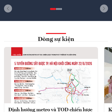
Dòng sự kiện
Định hướng metro và TOD chiến lược
K