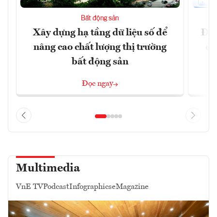
Bất động sản
Xây dựng hạ tầng dữ liệu số để
Đồn
nâng cao chất lượng thị trường
dự
bất động sản
Đọc ngay
Multimedia
VnE TV
Podcast
Infographics
eMagazine