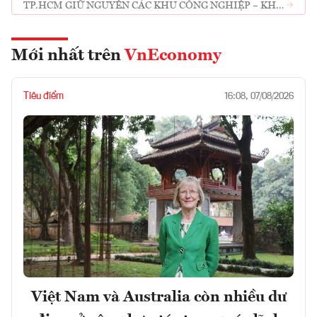
TP.HCM GIỮ NGUYÊN CÁC KHU CÔNG NGHIỆP – KHU
CHẾ XUẤT NHƯ HIỆN NAY
Mới nhất trên
VnEconomy
Tiêu điểm
16:08, 07/08/2026
Việt Nam và Australia còn nhiều dư