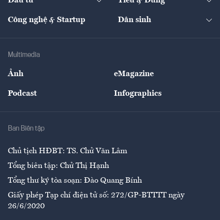
Đầu tư
Tiêu & Dùng
Quản trị số
Cafe BĐS
Thị trường
Kinh doanh
Kết nối
Tạp chí kinh tế Việt Nam
eMagazine
Nhà đầu tư
Du lịch
Công nghệ & Startup
Dân sinh
Tư vấn
Nông sản
Doanh nhân
Tư vấn Tiêu & Dùng
Infographics
Hạ tầng
Sức khỏe
Khung pháp lý
Doanh nghiệp
Địa phương
Thị trường
Bảo hiểm
Multimedia
Sự kiện
Nhân lực
Ảnh
eMagazine
Đẹp +
An sinh
Podcast
Infographics
Giải trí
Y tế
Nhà
Ban Biên tập
Ẩm thực
Chủ tịch HĐBT: TS. Chử Văn Lâm
Tổng biên tập: Chử Thị Hạnh
Tổng thư ký tòa soạn: Đào Quang Bính
Giấy phép Tạp chí điện tử số: 272/GP-BTTTT ngày
26/6/2020