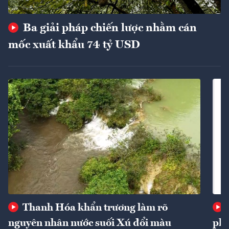
Ba giải pháp chiến lược nhằm cán
mốc xuất khẩu 74 tỷ USD
Thanh Hóa khẩn trương làm rõ
nguyên nhân nước suối Xú đổi màu
phí