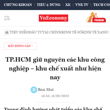
CHỨNG KHOÁN
TIÊU & DÙNG
XE
VNE TV
TECH CO
TIÊU ĐIỂM
ĐẦU TƯ
TÀI CHÍNH
KINH TẾ SỐ
KINH TẾ XANH
BẤT ĐỘNG SẢN
TP.HCM giữ nguyên các khu công
nghiệp – khu chế xuất như hiện
nay
Ban Mai
B
13:53, 15/08/2022
Trong định hướng phát triển các khu chế