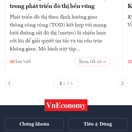
trong phát triển đô thị bền vững
K
Phát triển đô thị theo định hướng giao
K
thông công cộng (TOD) kết hợp với mạng
V
lưới đường sắt đô thị (metro) là chiến lược
cốt lõi để giải quyết ùn tắc và tái cấu trúc
không gian. Mô hình này tập...
10
bài viết
Xem tất cả
2
1
2
3
4
Chứng khoán
Tiêu & Dùng