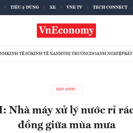
TIÊU & DÙNG
XE
VNE TV
TECH CONNECT
ÍNH
KINH TẾ SỐ
KINH TẾ XANH
THỊ TRƯỜNG
DOANH NGHIỆP
BẤT
DÂN SINH
 Nhà máy xử lý nước rỉ rác
đồng giữa mùa mưa