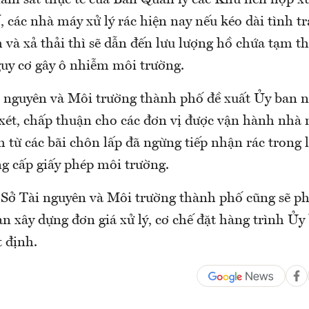
ám sát thực tế của Ban Quản lý các Khu liên hợp xử
 các nhà máy xử lý rác hiện nay nếu kéo dài tình 
 và xả thải thì sẽ dẫn đến lưu lượng hồ chứa tạm t
guy cơ gây ô nhiễm môi trường.
i nguyên và Môi trường thành phố đề xuất Ủy ban 
t, chấp thuận cho các đơn vị được vận hành nhà 
nh từ các bãi chôn lấp đã ngừng tiếp nhận rác trong 
g cấp giấy phép môi trường.
 Sở Tài nguyên và Môi trường thành phố cũng sẽ ph
an xây dựng đơn giá xử lý, cơ chế đặt hàng trình Ủ
 định.