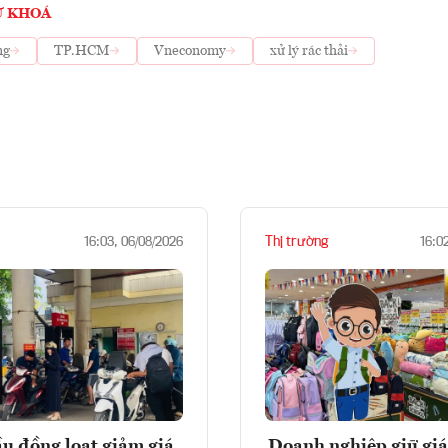
Ừ KHOÁ
ng
TP.HCM
Vneconomy
xử lý rác thải
Thị trường
16:03, 06/08/2026
16:0
u đồng loạt giảm giá,
Doanh nghiệp giữ giá