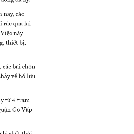
 đồng đã ký.
 nay, các
 rác qua lại
 Việc này
, thiết bị,
 các bãi chôn
chảy về hồ lưu
y từ 4 trạm
 Quận Gò Vấp