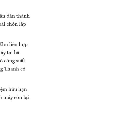
hân dân thành
bãi chôn lấp
 Khu liên hợp
áy tại bãi
có công suất
ng Thạnh có
hiệm hữu hạn
à máy còn lại