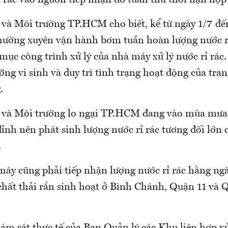
ỉ rác vào nguồn tiếp nhận do tuân thủ thời hạn hợp
 và Môi trường TP.HCM cho biết, kể từ ngày 1/7 đến
thường xuyên vận hành bơm tuần hoàn lượng nước rỉ
mục công trình xử lý của nhà máy xử lý nước rỉ rác.
g vi sinh và duy trì tình trạng hoạt động của trang
.
 và Môi trường lo ngại TP.HCM đang vào mùa mưa,
ỉnh nên phát sinh lượng nước rỉ rác tương đối lớn 
.
máy cũng phải tiếp nhận lượng nước rỉ rác hằng ngà
chất thải rắn sinh hoạt ở Bình Chánh, Quận 11 và