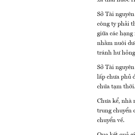
xả thải nước r
Sở Tài nguyên
công ty phải 
giữa các hạng 
nhằm nuôi dưỡn
tránh hư hỏng
Sở Tài nguyên
lấp chưa phủ đ
chứa tạm thời
Chưa kể, nhà 
trung chuyển 
chuyển về.