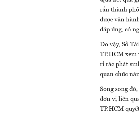
Qua kết quả gi
rắn thành phố,
được vận hành
đáp ứng, có n
Do vậy, Sở Tà
TP.HCM xem xé
rỉ rác phát si
quan chức năn
Song song đó,
đơn vị liên qu
TP.HCM quyết