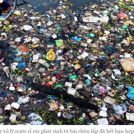
xử lý nước rỉ rác phát sinh từ bãi chôn lấp đã hết hạn hợ