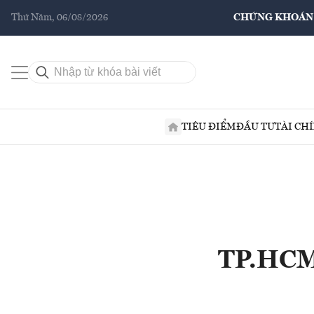
Thứ Năm, 06/08/2026
CHỨNG KHOÁN
TIÊU ĐIỂM
ĐẦU TƯ
TÀI CH
TP.HCM: