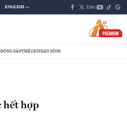
ENGLISH ++
 ĐỘNG SẢN
THẾ GIỚI
DÂN SINH
 hết hợp