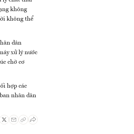
 lý chất thải
trạng không
hời không thể
nhân dân
máy xử lý nước
lúc chờ cơ
ối hợp các
y ban nhân dân