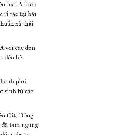
ên loại A theo
rỉ rác tại bãi
chuẩn xả thải
t với các đơn
21 đến hết
 thành phố
t sinh từ các
 Gò Cát, Đông
ắc đã tạm ngưng