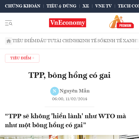
CHỨNG KHOÁN
TIÊU & DÙNG
XE
VNE TV
TECH CO
TIÊU ĐIỂM
ĐẦU TƯ
TÀI CHÍNH
KINH TẾ SỐ
KINH TẾ XANH
TIÊU ĐIỂM
TPP, bông hồng có gai
Nguyên Mẫn
N
06:00, 11/02/2014
“TPP sẽ không 'hiền lành' như WTO mà
như một bông hồng có gai”