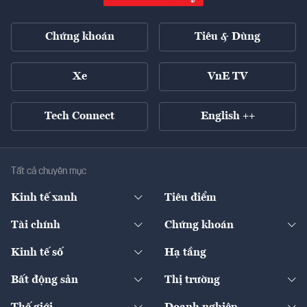
Chứng khoán
Tiêu & Dùng
Xe
VnE TV
Tech Connect
English ++
Tất cả chuyên mục
Kinh tế xanh
Tiêu điểm
Chuyển động xanh
Tài chính
Chứng khoán
Pháp lý
Ngân hàng
Doanh nghiệp niêm yết
Kinh tế số
Hạ tầng
Thương hiệu xanh
Thị trường vốn
Thị trường
Sản phẩm - Thị trường
Bất động sản
Thị trường
Diễn đàn
Thuế
Đầu tư
Tài sản số
Chính sách
Xuất nhập khẩu