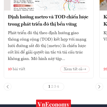
Định hướng metro và TOD chiến lược
K
trong phát triển đô thị bền vững
K
Phát triển đô thị theo định hướng giao
K
thông công cộng (TOD) kết hợp với mạng
V
lưới đường sắt đô thị (metro) là chiến lược
cốt lõi để giải quyết ùn tắc và tái cấu trúc
không gian. Mô hình này tập...
10
bài viết
Xem tất cả
2
1
2
3
4