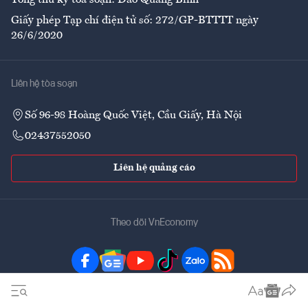
Giấy phép Tạp chí điện tử số: 272/GP-BTTTT ngày
26/6/2020
Liên hệ tòa soạn
Số 96-98 Hoàng Quốc Việt, Cầu Giấy, Hà Nội
02437552050
Liên hệ quảng cáo
Theo dõi VnEconomy