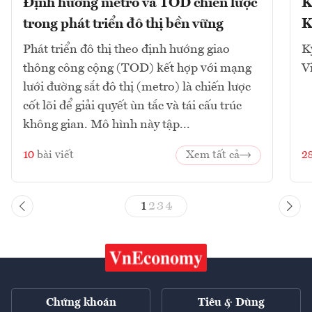
Định hướng metro và TOD chiến lược
K
trong phát triển đô thị bền vững
K
Phát triển đô thị theo định hướng giao
K
thông công cộng (TOD) kết hợp với mạng
V
lưới đường sắt đô thị (metro) là chiến lược
cốt lõi để giải quyết ùn tắc và tái cấu trúc
không gian. Mô hình này tập...
10
bài viết
Xem tất cả
2
1
2
3
4
Chứng khoán
Tiêu & Dùng