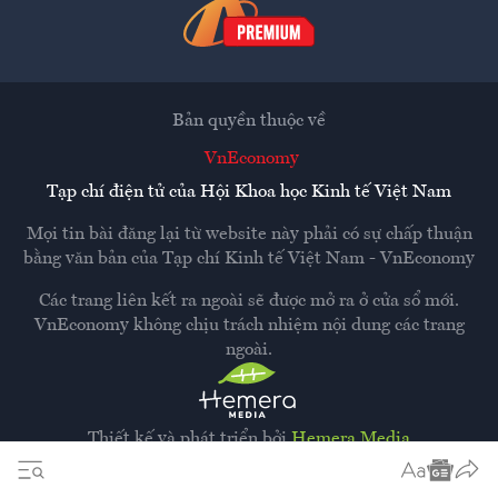
Bản quyền thuộc về
VnEconomy
Tạp chí điện tử của Hội Khoa học Kinh tế Việt Nam
Mọi tin bài đăng lại từ website này phải có sự chấp thuận
bằng văn bản của
Tạp chí Kinh tế Việt Nam - VnEconomy
Các trang liên kết ra ngoài sẽ được mở ra ở cửa sổ mới.
VnEconomy không chịu trách nhiệm nội dung các trang
ngoài.
Thiết kế và phát triển bởi
Hemera Media
Dựa trên nền tảng
Hemera AI CMS