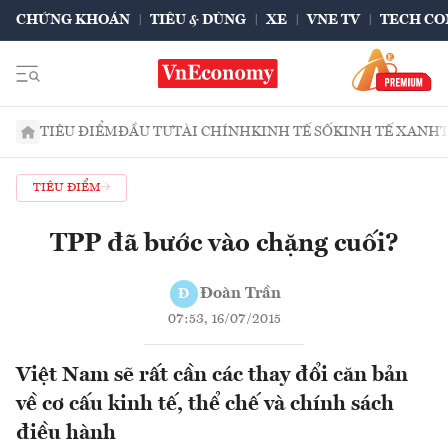
CHỨNG KHOÁN
TIÊU & DÙNG
XE
VNE TV
TECH CO
TIÊU ĐIỂM
ĐẦU TƯ
TÀI CHÍNH
KINH TẾ SỐ
KINH TẾ XANH
TIÊU ĐIỂM
TPP đã bước vào chặng cuối?
Đoàn Trần
Đ
07:53, 16/07/2015
Việt Nam sẽ rất cần các thay đổi căn bản
về cơ cấu kinh tế, thể chế và chính sách
điều hành