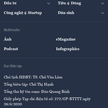
The Guide
Video
Đầu tư
Tiêu & Dùng
Quản trị số
Cafe BĐS
Thị trường
Kinh doanh
Kết nối
Tạp chí kinh tế Việt Nam
eMagazine
Nhà đầu tư
Du lịch
Công nghệ & Startup
Dân sinh
Tư vấn
Nông sản
Doanh nhân
Tư vấn Tiêu & Dùng
Infographics
Hạ tầng
Sức khỏe
Khung pháp lý
Doanh nghiệp
Địa phương
Thị trường
Bảo hiểm
Multimedia
Sự kiện
Nhân lực
Ảnh
eMagazine
Đẹp +
An sinh
Podcast
Infographics
Giải trí
Y tế
Nhà
Ban Biên tập
Ẩm thực
Chủ tịch HĐBT: TS. Chử Văn Lâm
Tổng biên tập: Chử Thị Hạnh
Tổng thư ký tòa soạn: Đào Quang Bính
Giấy phép Tạp chí điện tử số: 272/GP-BTTTT ngày
26/6/2020