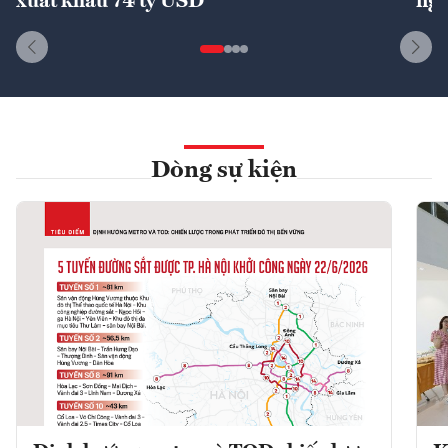
xuất khẩu 74 tỷ USD
ngu
Dòng sự kiện