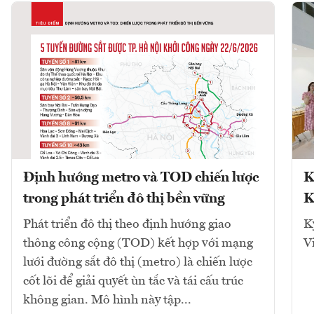
Định hướng metro và TOD chiến lược
K
trong phát triển đô thị bền vững
K
Phát triển đô thị theo định hướng giao
K
thông công cộng (TOD) kết hợp với mạng
V
lưới đường sắt đô thị (metro) là chiến lược
cốt lõi để giải quyết ùn tắc và tái cấu trúc
không gian. Mô hình này tập...