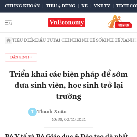
CHỨNG KHOÁN
TIÊU & DÙNG
XE
VNE TV
TECH CO
TIÊU ĐIỂM
ĐẦU TƯ
TÀI CHÍNH
KINH TẾ SỐ
KINH TẾ XANH
DÂN SINH
Triển khai các biện pháp để sớm
đưa sinh viên, học sinh trở lại
trường
Thanh Xuân
T
10:38, 02/11/2021
Bộ Y tế và Bộ Giáo dục & Đào tạo đã nhất