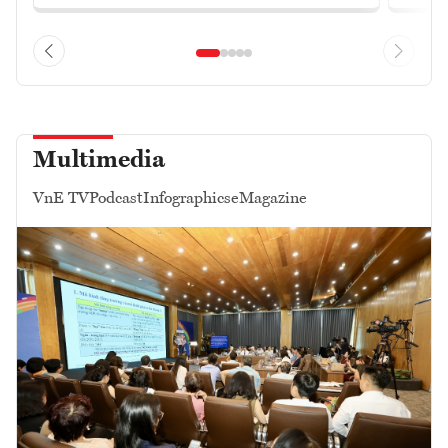
Multimedia
VnE TV
Podcast
Infographics
eMagazine