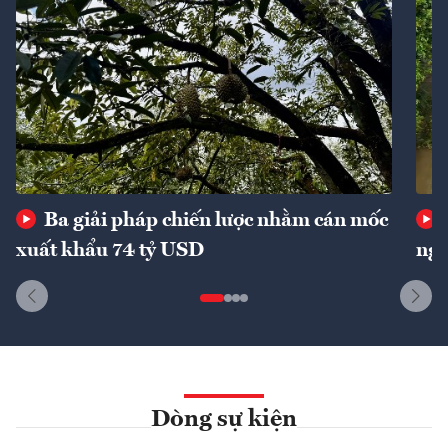
Ba giải pháp chiến lược nhằm cán mốc
xuất khẩu 74 tỷ USD
ngu
Dòng sự kiện