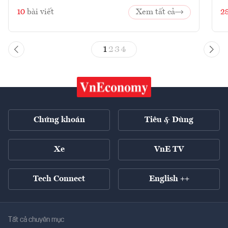
10
bài viết
Xem tất cả
2
1
2
3
4
Chứng khoán
Tiêu & Dùng
Xe
VnE TV
Tech Connect
English ++
Tất cả chuyên mục