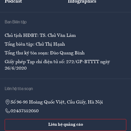
Podcast
Infographics
Giải trí
Y tế
Nhà
Ban Biên tập
Ẩm thực
Chủ tịch HĐBT: TS. Chử Văn Lâm
Tổng biên tập: Chử Thị Hạnh
Tổng thư ký tòa soạn: Đào Quang Bính
Giấy phép Tạp chí điện tử số: 272/GP-BTTTT ngày
26/6/2020
Liên hệ tòa soạn
Số 96-98 Hoàng Quốc Việt, Cầu Giấy, Hà Nội
02437552050
Liên hệ quảng cáo