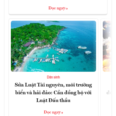
Đọc ngay
Dân sinh
Sửa Luật Tài nguyên, môi trường
L
biển và hải đảo: Cần đồng bộ với
đổi)
Luật Đấu thầu
Đọc ngay