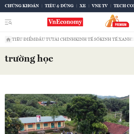
CHỨNG KHOÁN
TIÊU & DÙNG
XE
VNE TV
TECH CO
TIÊU ĐIỂM
ĐẦU TƯ
TÀI CHÍNH
KINH TẾ SỐ
KINH TẾ XANH
trường học