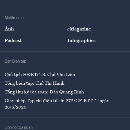
Doanh nhân
Tư vấn Tiêu & Dùng
Infographics
Hạ tầng
Sức khỏe
Khung pháp lý
Doanh nghiệp
Địa phương
Thị trường
Bảo hiểm
Multimedia
Sự kiện
Nhân lực
Ảnh
eMagazine
Đẹp +
An sinh
Podcast
Infographics
Giải trí
Y tế
Nhà
Ban Biên tập
Ẩm thực
Chủ tịch HĐBT: TS. Chử Văn Lâm
Tổng biên tập: Chử Thị Hạnh
Tổng thư ký tòa soạn: Đào Quang Bính
Giấy phép Tạp chí điện tử số: 272/GP-BTTTT ngày
26/6/2020
Liên hệ tòa soạn