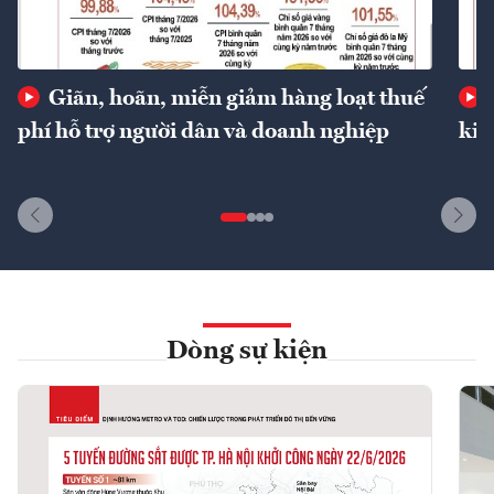
Giãn, hoãn, miễn giảm hàng loạt thuế
phí hỗ trợ người dân và doanh nghiệp
kin
Dòng sự kiện