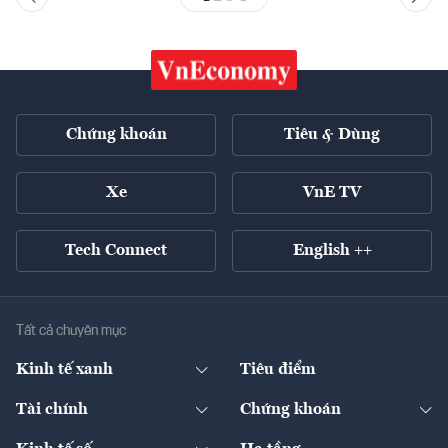
Chứng khoán
Tiêu & Dùng
Xe
VnE TV
Tech Connect
English ++
Tất cả chuyên mục
Kinh tế xanh
Tiêu điểm
Chuyển động xanh
Tài chính
Chứng khoán
Pháp lý
Ngân hàng
Doanh nghiệp niêm yết