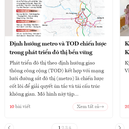
Định hướng metro và TOD chiến lược
K
trong phát triển đô thị bền vững
K
Phát triển đô thị theo định hướng giao
K
thông công cộng (TOD) kết hợp với mạng
V
lưới đường sắt đô thị (metro) là chiến lược
cốt lõi để giải quyết ùn tắc và tái cấu trúc
không gian. Mô hình này tập...
10
bài viết
Xem tất cả
2
1
2
3
4