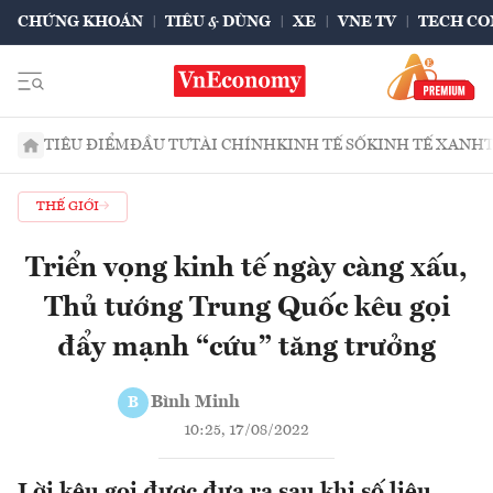
CHỨNG KHOÁN
TIÊU & DÙNG
XE
VNE TV
TECH CO
TIÊU ĐIỂM
ĐẦU TƯ
TÀI CHÍNH
KINH TẾ SỐ
KINH TẾ XANH
THẾ GIỚI
Triển vọng kinh tế ngày càng xấu,
Thủ tướng Trung Quốc kêu gọi
đẩy mạnh “cứu” tăng trưởng
Bình Minh
B
10:25, 17/08/2022
Lời kêu gọi được đưa ra sau khi số liệu