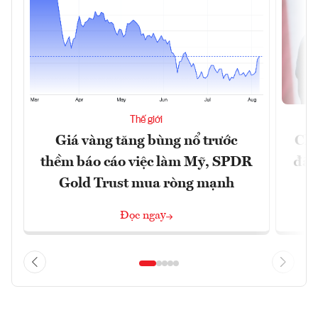
Thế giới
Giá vàng tăng bùng nổ trước
Chí
thềm báo cáo việc làm Mỹ, SPDR
đã 
Gold Trust mua ròng mạnh
Đọc ngay